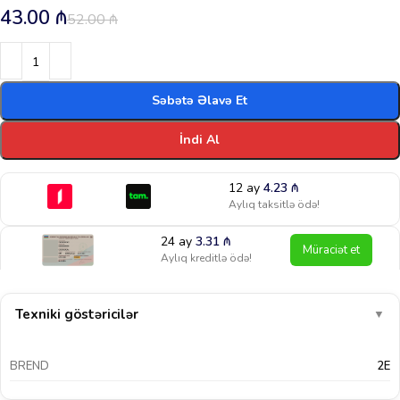
43.00
₼
52.00
₼
Səbətə Əlavə Et
İndi Al
12 ay
4.23
₼
Aylıq taksitlə ödə!
24 ay
3.31
₼
Müraciət et
Aylıq kreditlə ödə!
Texniki göstəricilər
▼
BREND
2E