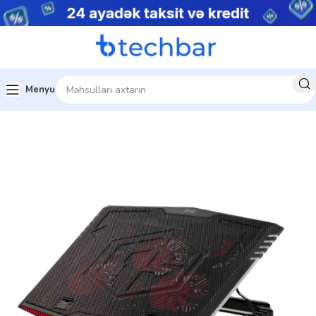
Menyu
Ev
Kompüter aksesuarları
Noutbuk Stendi