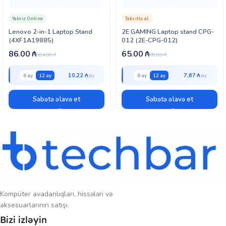
2E GAMING Laptop stand CPG-005, iş yerinizdə, evdə və ya hər hansı
Yalnız Online
Taksitlə al
bir məkanda laptopunuzu daha rahat və funksional şəkildə istifadə
Lenovo 2-in-1 Laptop Stand
2E GAMING Laptop stand CPG-
etmək istəyənlər üçün mükəmməl bir seçimdir.
(4XF1A19885)
012 (2E-CPG-012)
86.00
₼
65.00
₼
104.00
₼
78.00
₼
10,22 ₼
7,67 ₼
6 ay
12 ay
6 ay
12 ay
Səbətə əlavə et
Səbətə əlavə et
Kompüter avadanlıqları, hissələri və
aksesuarlarının satışı.
Bizi izləyin