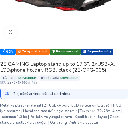
Böyütmək üçün klikləyin
24 ayadək kredit
Rəsmi zəmanət
Korporativ satış
ƏDV
2E GAMING Laptop stand up to 17.3″, 2xUSB-A,
LCD/phone holder, RGB, black (2E-CPG-005)
anbarda:
mövcuddur
mağazada:
mövcuddur
SKU:
463
2E-CPG-005
1-2 iş günü ərzində sürətli çatdırılma
Metal və plastik material | 2× USB-A port | LCD və telefon tutacağı | RGB
işıqlandırma | Havalandırma üçün açıq struktur | Təxminən 32x28x14 sm |
Təxminən 1.3 kq | Portativ və yüngül dizayn | Sabitlik üçün dayaq | Əksər
standart noutbuklarla uyğun | Qara rəng | Anti-skid ayaqlar