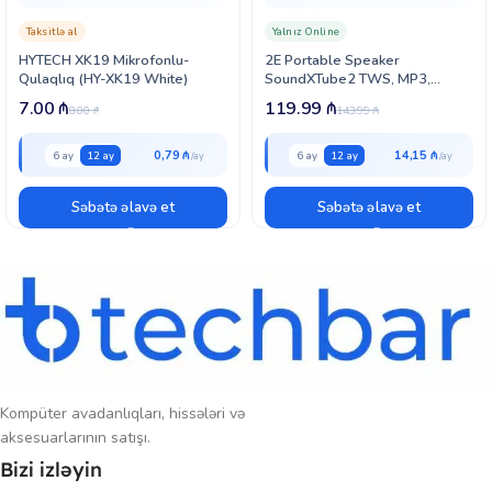
Taksitlə al
Yalnız Online
HYTECH XK19 Mikrofonlu-
2E Portable Speaker
Qulaqlıq (HY-XK19 White)
SoundXTube2 TWS, MP3,
Wireless, Waterproof
7.00
₼
119.99
₼
8.00
₼
143.99
₼
Black(2E-BSSXT2WBK)
0,79 ₼
14,15 ₼
6 ay
12 ay
6 ay
12 ay
Səbətə əlavə et
Səbətə əlavə et
Kompüter avadanlıqları, hissələri və
aksesuarlarının satışı.
Bizi izləyin