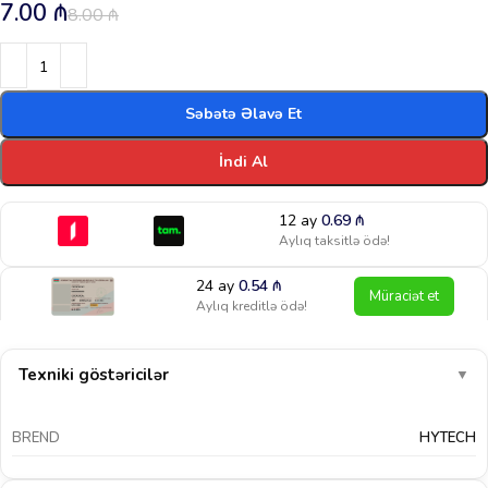
7.00
₼
8.00
₼
Səbətə Əlavə Et
İndi Al
12 ay
0.69
₼
Aylıq taksitlə ödə!
24 ay
0.54
₼
Müraciət et
Aylıq kreditlə ödə!
Texniki göstəricilər
▼
BREND
HYTECH