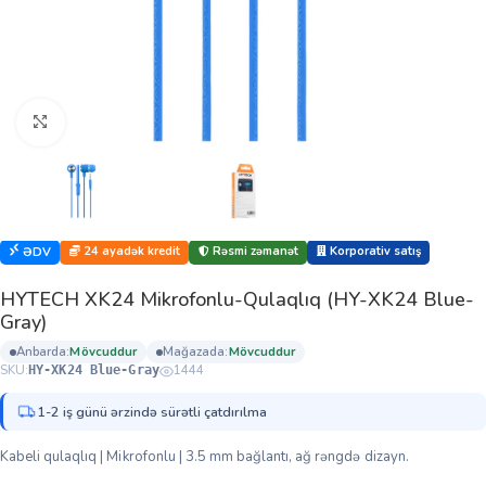
Böyütmək üçün klikləyin
24 ayadək kredit
Rəsmi zəmanət
Korporativ satış
ƏDV
HYTECH XK24 Mikrofonlu-Qulaqlıq (HY-XK24 Blue-
Gray)
anbarda:
mövcuddur
mağazada:
mövcuddur
SKU:
1444
HY-XK24 Blue-Gray
1-2 iş günü ərzində sürətli çatdırılma
Kabeli qulaqlıq | Mikrofonlu | 3.5 mm bağlantı, ağ rəngdə dizayn.