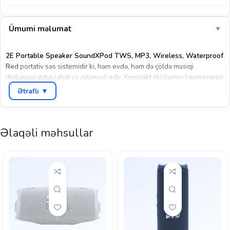
Ümumi məlumat
▼
2E Portable Speaker SoundXPod TWS, MP3, Wireless, Waterproof
Red
portativ səs sistemidir ki, həm evdə, həm də çöldə musiqi
dinləməyi daha rahat və əyləncəli edir. Kompakt ölçülərinə baxmayaraq
bu dinamik
15 W gücündə səs çıxışı
ilə kifayət qədər yüksək səviyyədə
Ətraflı ▼
audio performans təmin edir — həm iç məkanlarda, həm də açıq
havada istifadə üçün uyğundur. IPX6 suya davamlılıq səviyyəsi
sayəsində onu istirahətə, plaja, piknikə və ya velosiped gəzintisinə
Əlaqəli məhsullar
rahatlıqla aparmaq olar, zərər və nəm qorunması sayəsində gündəlik
istifadə riskləri daha az olur.Bu model
Bluetooth 5.0
simsiz interfeysi
ilə cihazlarınızla asan qoşulma imkanı verir və
TWS (True Wireless
Stereo)
funksiyası vasitəsilə iki ədəd SoundXPod dinamikini qoşaraq
daha güclü stereo səs yarada bilərsiniz. Səs cihazdan
təxminən 30 m
məsafəyə qədər ötürülə bildiyindən musiqini uzaq məsafədən də idarə
etmək olar. Əlavə olaraq, USB‑C giriş dəstəyi sayəsində cihazı
rahatlıqla enerji ilə təmin etmək mümkündür.
2E SoundXPod
portativ səs sistemi
1800 mAh batareya
ilə təchiz