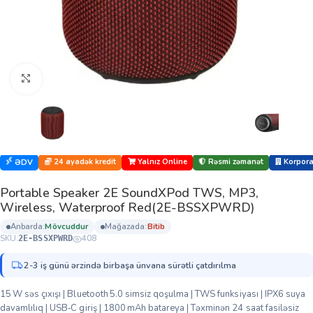
Böyütmək üçün klikləyin
24 ayadək kredit
Yalnız Online
Rəsmi zəmanət
Korporat
ƏDV
Portable Speaker 2E SoundXPod TWS, MP3,
Wireless, Waterproof Red(2E-BSSXPWRD)
anbarda:
mövcuddur
mağazada:
bi̇ti̇b
SKU:
408
2E-BSSXPWRD
2-3 iş günü ərzində birbaşa ünvana sürətli çatdırılma
15 W səs çıxışı | Bluetooth 5.0 simsiz qoşulma | TWS funksiyası | IPX6 suya
davamlılıq | USB‑C giriş | 1800 mAh batareya | Təxminən 24 saat fasiləsiz