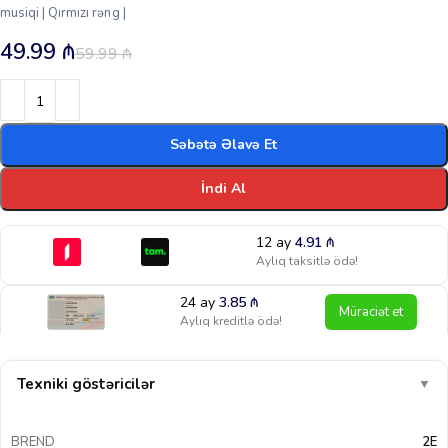
musiqi | Qırmızı rəng |
49.99
₼
59.99
₼
Səbətə Əlavə Et
İndi Al
12 ay
4.91
₼
Aylıq taksitlə ödə!
24 ay
3.85
₼
Müraciət et
Aylıq kreditlə ödə!
Texniki göstəricilər
▼
BREND
2E