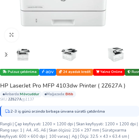
Böyütmək üçün klikləyin
Pulsuz çatdırılma
24 ayadək kredit
Yalnız Online
Rəsm
ƏDV
HP LaserJet Pro MFP 4103dw Printer ( 2Z627A )
anbarda:
mövcuddur
mağazada:
bi̇ti̇b
SKU:
1137
2Z627A
2-3 iş günü ərzində birbaşa ünvana sürətli çatdırılma
Rəngli | Çap keyfiyyəti: 1200 × 1200 dpi | Skan keyfiyyəti: 1200 × 1200 dpi |
Rəng sayı: 1 | A4, A5, A6 | Skan ölçüsü: 216 × 297 mm | Sürətçıxarma
keyfiyyəti: 600 × 600 dpi | 100 vərəq | Ağ | Ölçü: 32.5 × 43 × 63.4 sm |