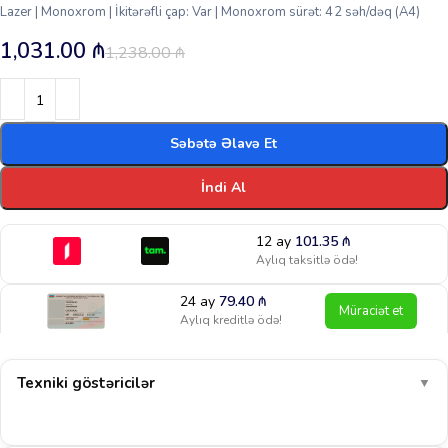
Lazer | Monoxrom | İkitərəfli çap: Var | Monoxrom sürət: 42 səh/dəq (A4)
1,031.00
₼
1,238.00
₼
Səbətə Əlavə Et
İndi Al
12 ay
101.35
₼
Aylıq taksitlə ödə!
24 ay
79.40
₼
Müraciət et
Aylıq kreditlə ödə!
Texniki göstəricilər
▼