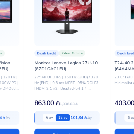
ne
Yalnız Online
Daxili kredit
Daxili kred
ision
Monitor Lenovo Legion 27U-10
T24-40 2
2EU)
(67D1GAC1EU)
(64A4M
| 120 Hz |
27" 4K UHD IPS | 160 Hz (UHD) / 320
23.8″ Full H
 100W PD |
Hz (FHD) | 0.5 ms MPRT | 95% DCI-P3
Minimalist 
+ DP Out |
| HDMI 2.1 ×2 | DisplayPort 1.4 |
Erqonomik stend...
863.00
₼
403.0
1,036.00
₼
4 ₼
101,84 ₼
6 ay
12 ay
6 a