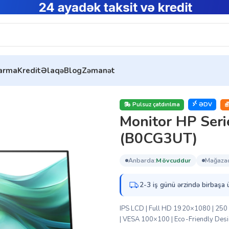
tarma
Kredit
Əlaqə
Blog
Zəmanət
itor HP Series 3 Pro 27 inch FHD- 327ph (B0CG3UT)
Pulsuz çatdırılma
ƏDV
Monitor HP Seri
(B0CG3UT)
anbarda:
mövcuddur
mağaza
2-3 iş günü ərzində birbaşa 
IPS LCD | Full HD 1920×1080 | 250 ni
| VESA 100×100 | Eco-Friendly Des