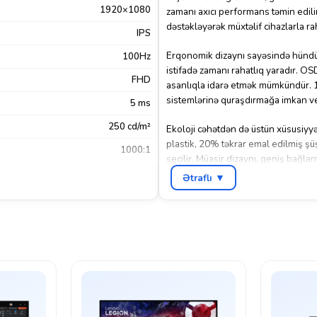
1920×1080
zamanı axıcı performans təmin edili
dəstəkləyərək müxtəlif cihazlarla ra
IPS
Erqonomik dizaynı sayəsində hündü
100Hz
istifadə zamanı rahatlıq yaradır. OS
FHD
asanlıqla idarə etmək mümkündür. 
sistemlərinə quraşdırmağa imkan ve
5 ms
250 cd/m²
Ekoloji cəhətdən də üstün xüsusiyyə
plastik, 20% təkrar emal edilmiş ş
1000:1
seçilir. Müasir dizaynı, geniş bağlan
Xeyr
ideal seçimdir.
Ətraflı ▼
Display Port 1.2
,
HDMI 1.4
Qara
HP