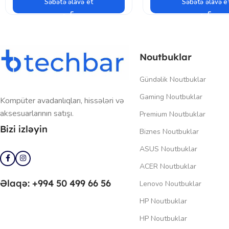
Səbətə əlavə et
Səbətə əlavə e
Noutbuklar
Gündəlik Noutbuklar
Gaming Noutbuklar
Kompüter avadanlıqları, hissələri və
aksesuarlarının satışı.
Premium Noutbuklar
Bizi izləyin
Biznes Noutbuklar
ASUS Noutbuklar
ACER Noutbuklar
Əlaqə: +994 50 499 66 56
Lenovo Noutbuklar
HP Noutbuklar
HP Noutbuklar