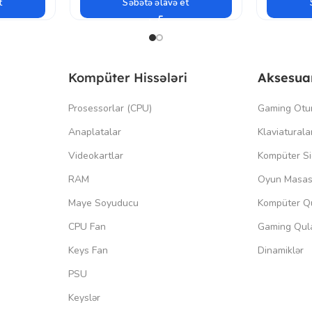
t
Səbətə əlavə et
Kompüter Hissələri
Aksesua
Prosessorlar (CPU)
Gaming Otu
Anaplatalar
Klaviaturala
Videokartlar
Kompüter Si
RAM
Oyun Masas
Maye Soyuducu
Kompüter Qu
CPU Fan
Gaming Qula
Keys Fan
Dinamiklər
PSU
Keyslər