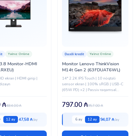
Yalnız Online
Yalnız Online
it
Daxili kredit
3.8 Monitor-HDMI
Monitor Lenovo ThinkVision
ARXEU)
M14t Gen 2 (63FDUAT6WL)
D ekran | HDMI girişi |
14" 2.2K IPS Touch | 10 nöqtəli
dizayn
sensor ekran | 100% sRGB | USB-C
(65W PD) ×2 | Passiv rəqəmsal
qələm | 0.7 kq | Portativ dizayn
0
₼
797.00
₼
484.00
₼
957.00
₼
47,58 ₼
94,07 ₼
y
12 ay
6 ay
12 ay