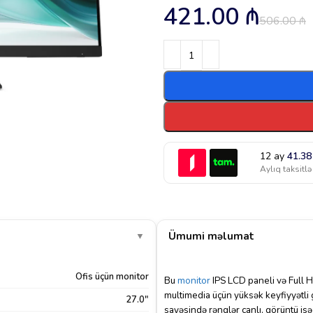
421.00
₼
506.00
₼
12 ay
41.3
Aylıq taksitlə
Ümumi məlumat
▼
Ofis üçün monitor
Bu
monitor
IPS LCD paneli və Full HD
multimedia üçün yüksək keyfiyyətli g
27.0"
sayəsində rənglər canlı, görüntü isə