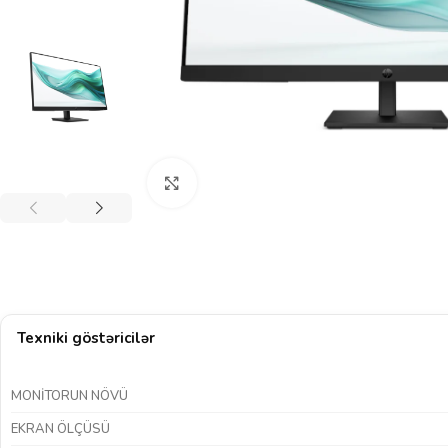
Böyütmək üçün klikləyin
Texniki göstəricilər
MONITORUN NÖVÜ
EKRAN ÖLÇÜSÜ