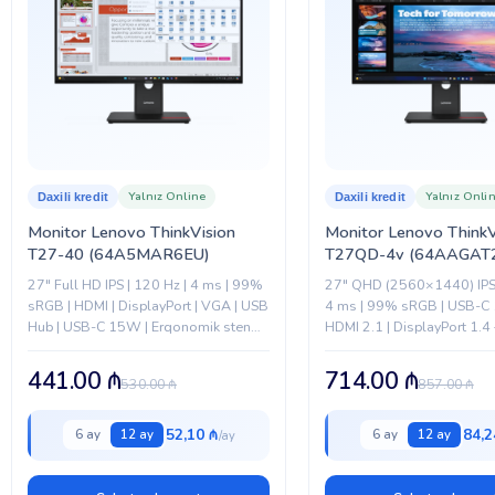
Yalnız Online
Yalnız Onli
Daxili kredit
Daxili kredit
Monitor Lenovo ThinkVision
Monitor Lenovo ThinkV
T27-40 (64A5MAR6EU)
T27QD-4v (64AAGAT
27" Full HD IPS | 120 Hz | 4 ms | 99%
27" QHD (2560×1440) IPS 
sRGB | HDMI | DisplayPort | VGA | USB
4 ms | 99% sRGB | USB-C
Hub | USB-C 15W | Erqonomik stend
HDMI 2.1 | DisplayPort 1.4 
|...
RJ-45 |...
441.00
₼
714.00
₼
530.00
₼
857.00
₼
52,10 ₼
84,2
6 ay
12 ay
6 ay
12 ay