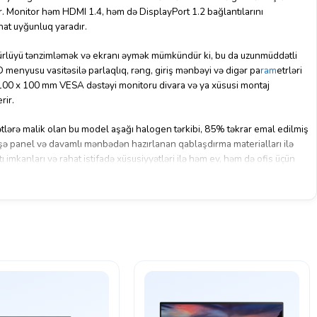
r. Monitor həm HDMI 1.4, həm də DisplayPort 1.2 bağlantılarını
hat uyğunluq yaradır.
rlüyü tənzimləmək və ekranı əymək mümkündür ki, bu da uzunmüddətli
D menyusu vasitəsilə parlaqlıq, rəng, giriş mənbəyi və digər pa
ram
etrləri
100 x 100 mm VESA dəstəyi monitoru divara və ya xüsusi montaj
rir.
tlərə malik olan bu model aşağı halogen tərkibi, 85% təkrar emal edilmiş
üşə panel və davamlı mənbədən hazırlanan qablaşdırma materialları ilə
tı imkanları və rahat istifadə xüsusiyyətləri ilə həm ev, həm də ofis üçün