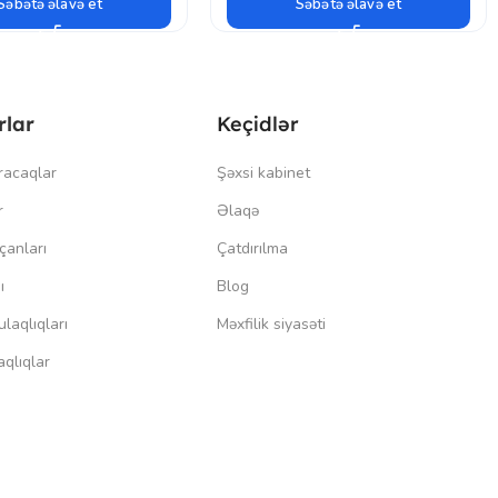
Səbətə əlavə et
Səbətə əlavə et
rlar
Keçidlər
racaqlar
Şəxsi kabinet
r
Əlaqə
çanları
Çatdırılma
ı
Blog
laqlıqları
Məxfilik siyasəti
qlıqlar