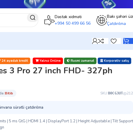
Bakı şəhəri üz
Dəstək xidməti
+994 50 499 66 56
Çatdırılma
24 ayadək kredit
Yalnız Online
Rəsmi zəmanət
Korporativ satış
es 3 Pro 27 inch FHD- 327ph
da:
bi̇ti̇b
SKU:
212
B0CG3UT
ünvana sürətli çatdırılma
ts | 5 ms GtG | HDMI 1.4 | DisplayPort 1.2 | Height Adjustable | Tilt Support
ign