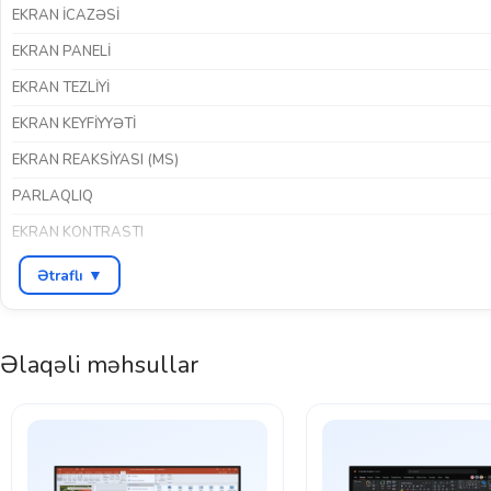
EKRAN ICAZƏSI
EKRAN PANELI
EKRAN TEZLIYI
EKRAN KEYFIYYƏTI
EKRAN REAKSIYASI (MS)
PARLAQLIQ
EKRAN KONTRASTI
HDR DƏSTƏYI
Ətraflı ▼
İNTERFEYSLƏR
RƏNG
Əlaqəli məhsullar
BREND