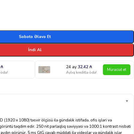
Səbətə Əlavə Et
İndi Al
8
₼
24 ay
32.42
₼
Müraciət et
 ödə!
Aylıq kreditlə ödə!
▼
 (1920 x 1080) təsvir ölçüsü ilə gündəlik istifadə, ofis işləri və
örüntü təqdim edir. 250 nit parlaqlıq səviyyəsi və 1000:1 kontrast nisbəti
 aydın görünür. 5 ms GtG cavab müddəti ilə videolar və gündəlik işlər