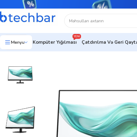
YENI
Menyu
Kompüter Yığılması
Çatdırılma Və Geri Qay
Ev
Kompüter avadanlıqları
Monitorlar
Ofis Üçün Monitorlar
Mon