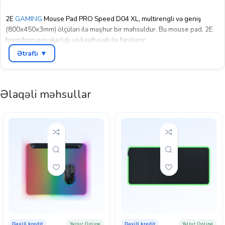
2E
GAMING
Mouse Pad PRO Speed D04 XL, multirengli və geniş
(800x450x3mm) ölçüləri ilə məşhur bir məhsuldur. Bu mouse pad, 2E
brendinin peşəkarlığı və keyfiyyəti ilə fərqlənir.
Ətraflı ▼
Bu mouse pad-in əsas xüsusiyyətləri və faydaları ilə tanış olmaq
istəyirsinizsə, sizə ətraflı məlumat verə bilərəm. 2E GAMING Mouse Pad
PRO Speed D04 XL, oyun təcrübənizi yaxşılaşdırmaq üçün ideal bir
Əlaqəli məhsullar
seçimdir. Əlverişli ölçüləri sayəsində, geniş iş sahəsi təmin edərək
oyun nöqtəyinizə rahatca yerləşdirə bilərsiniz.
Bu mouse pad-in dayanıqlı konstruksiyası təhlükəsizliyi və
uzunömürlülüyü təmin edir. Ətraflıq vurğulanan tərəzlər sayəsində,
masanızda sabit bir şekildə durur və rahat istifadə imkanı yaradır. Bu
məhsul, sürətli və dəqiq reaksiyalar üçün optimal yüzey təmin edir.
2E GAMING Mouse Pad PRO Speed D04 XL, rəngli dizaynı ilə də gözəl
bir görünüşə malikdir. Multirengli seçimlər sayəsində, mənzərənizi
zənginləşdirərək iş stolunuzun və ya oyun məkanınızın tərzi ilə
uyğunlaşır.
Yalnız Online
Yalnız Online
Daxili kredit
Daxili kredit