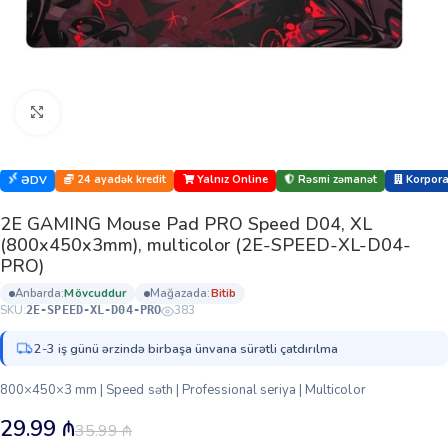
Böyütmək üçün klikləyin
24 ayadək kredit
Yalnız Online
Rəsmi zəmanət
Korporat
ƏDV
2E GAMING Mouse Pad PRO Speed D04, XL
(800x450x3mm), multicolor (2E-SPEED-XL-D04-
PRO)
anbarda:
mövcuddur
mağazada:
bi̇ti̇b
SKU:
383
2E-SPEED-XL-D04-PRO
2-3 iş günü ərzində birbaşa ünvana sürətli çatdırılma
800×450×3 mm | Speed səth | Professional seriya | Multicolor
29.99
₼
35.99
₼