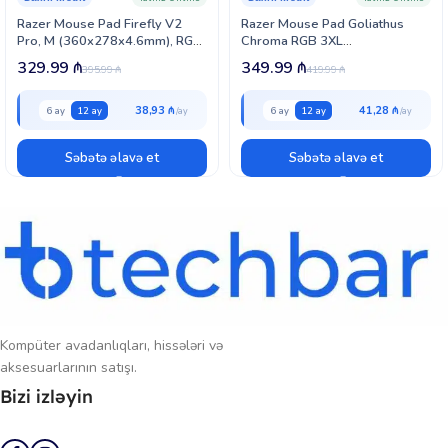
Bu məhsul, 2E brendinin keyfiyyət standartlarına uyğun şəkildə
Razer Mouse Pad Firefly V2
Razer Mouse Pad Goliathus
hazırlanmışdır.
Pro, M (360x278x4.6mm), RGB,
Chroma RGB 3XL
black (RZ02-04920100-R3M1)
(1200x550x4mm), black
329.99
₼
349.99
₼
395.99
₼
419.99
₼
(RZ02-02500700-R3M1)
38,93 ₼
41,28 ₼
6 ay
12 ay
6 ay
12 ay
Səbətə əlavə et
Səbətə əlavə et
Kompüter avadanlıqları, hissələri və
aksesuarlarının satışı.
Bizi izləyin