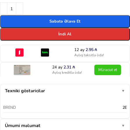
Səbətə Əlavə Et
İndi Al
12 ay
2.95
₼
Aylıq taksitlə ödə!
24 ay
2.31
₼
Müraciət et
Aylıq kreditlə ödə!
Texniki göstəricilər
▼
BREND
2E
Ümumi məlumat
▼