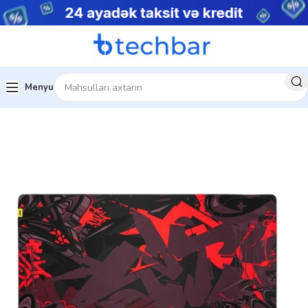
Menyu
Ev
Kompüter aksesuarları
Mouse Pad