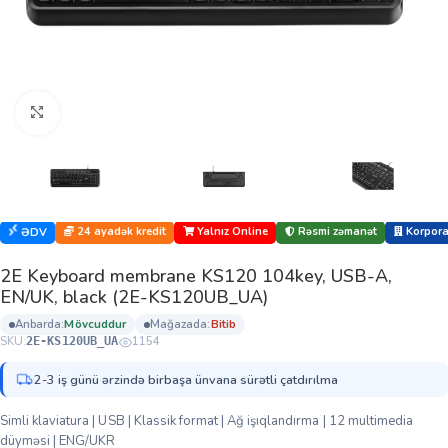
Böyütmək üçün klikləyin
24 ayadək kredit
Yalnız Online
Rəsmi zəmanət
Korporat
ƏDV
2E Keyboard membrane KS120 104key, USB-A,
EN/UK, black (2E-KS120UB_UA)
anbarda:
mövcuddur
mağazada:
bi̇ti̇b
SKU:
1154
2E-KS120UB_UA
2-3 iş günü ərzində birbaşa ünvana sürətli çatdırılma
Simli klaviatura | USB | Klassik format | Ağ işıqlandırma | 12 multimedia
düyməsi | ENG/UKR