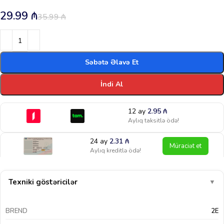
29.99
₼
35.99
₼
Səbətə Əlavə Et
İndi Al
12 ay
2.95
₼
Aylıq taksitlə ödə!
24 ay
2.31
₼
Müraciət et
Aylıq kreditlə ödə!
Texniki göstəricilər
▼
BREND
2E