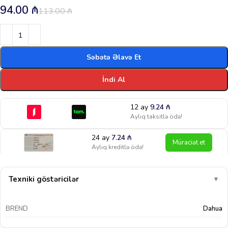
94.00
₼
113.00
₼
Səbətə Əlavə Et
İndi Al
12 ay
9.24
₼
Aylıq taksitlə ödə!
24 ay
7.24
₼
Müraciət et
Aylıq kreditlə ödə!
Texniki göstəricilər
▼
BREND
Dahua