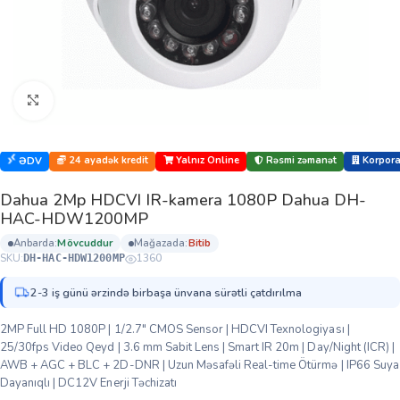
Böyütmək üçün klikləyin
24 ayadək kredit
Yalnız Online
Rəsmi zəmanət
Korporat
ƏDV
Dahua 2Mp HDCVI IR-kamera 1080P Dahua DH-
HAC-HDW1200MP
anbarda:
mövcuddur
mağazada:
bi̇ti̇b
SKU:
1360
DH-HAC-HDW1200MP
2-3 iş günü ərzində birbaşa ünvana sürətli çatdırılma
2MP Full HD 1080P | 1/2.7″ CMOS Sensor | HDCVI Texnologiyası |
25/30fps Video Qeyd | 3.6 mm Sabit Lens | Smart IR 20m | Day/Night (ICR) |
AWB + AGC + BLC + 2D-DNR | Uzun Məsafəli Real-time Ötürmə | IP66 Suya
Dayanıqlı | DC12V Enerji Təchizatı