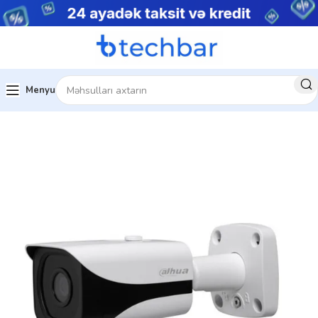
Menyu
sistemləri
Şəbəkə Məhsulları
IP kameralar