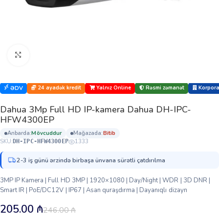
Böyütmək üçün klikləyin
24 ayadək kredit
Yalnız Online
Rəsmi zəmanət
Korporat
ƏDV
Dahua 3Mp Full HD IP-kamera Dahua DH-IPC-
HFW4300EP
anbarda:
mövcuddur
mağazada:
bi̇ti̇b
SKU:
1333
DH-IPC-HFW4300EP
2-3 iş günü ərzində birbaşa ünvana sürətli çatdırılma
3MP IP Kamera | Full HD 3MP | 1920×1080 | Day/Night | WDR | 3D DNR |
Smart IR | PoE/DC12V | IP67 | Asan quraşdırma | Dayanıqlı dizayn
205.00
₼
246.00
₼