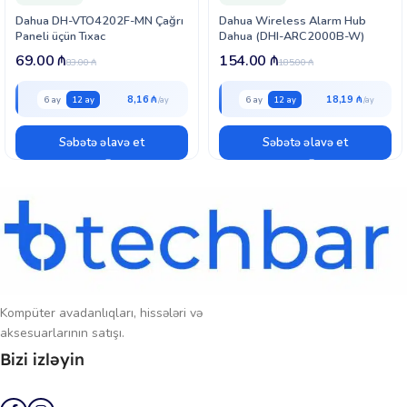
Dahua DH-VTO4202F-MN Çağrı
Dahua Wireless Alarm Hub
Paneli üçün Tıxac
Dahua (DHI-ARC2000B-W)
69.00
₼
154.00
₼
83.00
₼
185.00
₼
8,16 ₼
18,19 ₼
6 ay
12 ay
6 ay
12 ay
Səbətə əlavə et
Səbətə əlavə et
Kompüter avadanlıqları, hissələri və
aksesuarlarının satışı.
Bizi izləyin