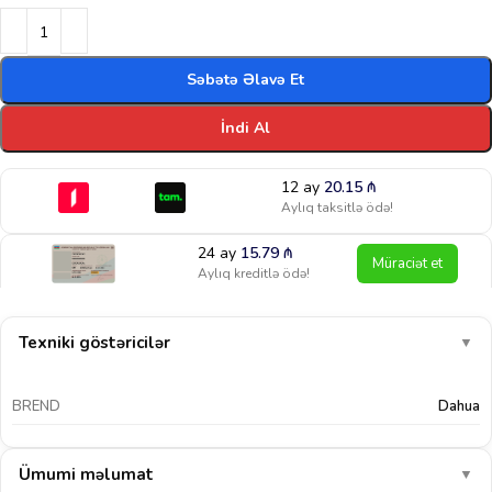
Səbətə Əlavə Et
İndi Al
12 ay
20.15
₼
Aylıq taksitlə ödə!
24 ay
15.79
₼
Müraciət et
Aylıq kreditlə ödə!
Texniki göstəricilər
▼
BREND
Dahua
Ümumi məlumat
▼