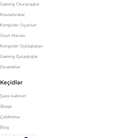
Gaming Oturacaqlar
Klaviaturalar
Kompüter Siçanları
Oyun Masası
Kompüter Qulaqlıqları
Gaming Qulaqlıqlar
Dinamiklər
Keçidlər
Şəxsi kabinet
Əlaqə
Çatdırılma
Blog
246.00
₼
Məxfilik siyasəti