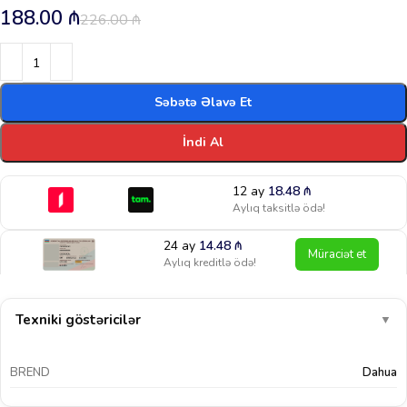
188.00
₼
226.00
₼
Səbətə Əlavə Et
İndi Al
12 ay
18.48
₼
Aylıq taksitlə ödə!
24 ay
14.48
₼
Müraciət et
Aylıq kreditlə ödə!
Texniki göstəricilər
▼
BREND
Dahua