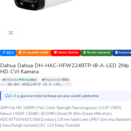
Böyütmək üçün klikləyin
24 ayadək kredit
Yalnız Online
Rəsmi zəmanət
Korporat
ƏDV
Dahua Dahua DH-HAC-HFW2249TP-I8-A-LED 2Mp
HD-CVI Kamera
anbarda:
mövcuddur
mağazada:
bi̇ti̇b
SKU:
1353
DH-HAC-HFW2249TP-I8-A-LED
2-3 iş günü ərzində birbaşa ünvana sürətli çatdırılma
2MP Full HD 1080P | Full-Color Starlight Texnologiyası | 1/2.8″ CMOS
Sensor | WDR 120dB | 3D DNR | Smart IR 40m | Daxili Mikrofon |
HDCVI/TVI/AHD/CVBS Dəstəyi | 2.8 mm Sabit Lens | IP67 Qoruma Standartı
| Gecə Rəngli Görüntü | DC 12V Enerji Təchizatı