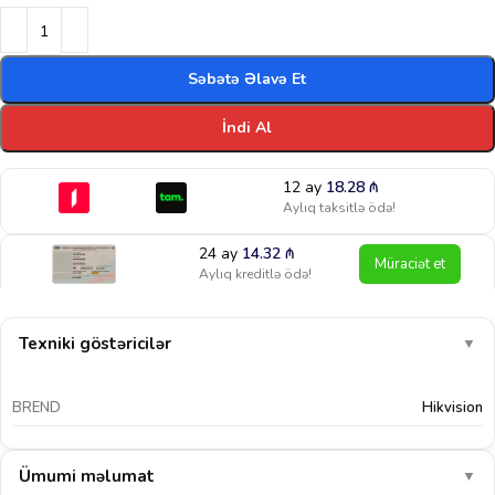
Səbətə Əlavə Et
İndi Al
12 ay
18.28
₼
Aylıq taksitlə ödə!
24 ay
14.32
₼
Müraciət et
Aylıq kreditlə ödə!
Texniki göstəricilər
▼
BREND
Hikvision
Ümumi məlumat
▼