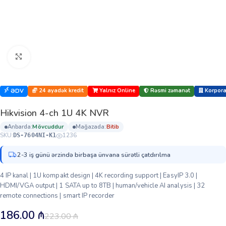
Böyütmək üçün klikləyin
24 ayadək kredit
Yalnız Online
Rəsmi zəmanət
Korporat
ƏDV
Hikvision 4-ch 1U 4K NVR
anbarda:
mövcuddur
mağazada:
bi̇ti̇b
SKU:
1236
DS-7604NI-K1
2-3 iş günü ərzində birbaşa ünvana sürətli çatdırılma
4 IP kanal | 1U kompakt design | 4K recording support | EasyIP 3.0 |
HDMI/VGA output | 1 SATA up to 8TB | human/vehicle AI analysis | 32
remote connections | smart IP recorder
186.00
₼
223.00
₼