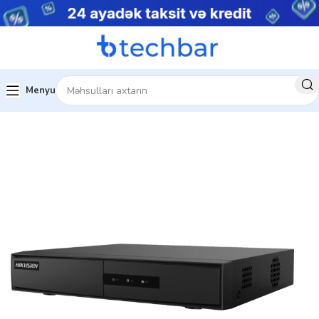
Menyu
Məhsulları
Şəbəkə Video Qeydiyyatçıları