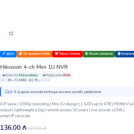
Böyütmək üçün klikləyin
24 ayadək kredit
Yalnız Online
Rəsmi zəmanət
Korporat
ƏDV
Hikvision 4-ch Mini 1U NVR
anbarda:
mövcuddur
mağazada:
bi̇ti̇b
SKU:
1260
DS-7104NI-Q1/M
2-3 iş günü ərzində birbaşa ünvana sürətli çatdırılma
4 IP kanal | 1080p decoding | Mini 1U design | 1 SATA up to 6TB | HDMI/VGA
output | lightweight ≤1kg | remote access 16 users | low power ≤10W |
smart IP recorder
136.00
₼
163.00
₼