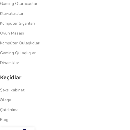
Gaming Oturacaqlar
Klaviaturalar
Kompüter Siçanları
Oyun Masası
Kompüter Qulaqlıqları
Gaming Qulaqlıqlar
Dinamiklər
Keçidlər
Şəxsi kabinet
Əlaqə
Çatdırılma
Blog
163.00
₼
Məxfilik siyasəti