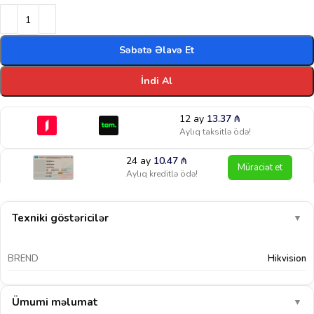
Səbətə Əlavə Et
İndi Al
12 ay
13.37
₼
Aylıq taksitlə ödə!
24 ay
10.47
₼
Müraciət et
Aylıq kreditlə ödə!
Texniki göstəricilər
▼
BREND
Hikvision
Ümumi məlumat
▼