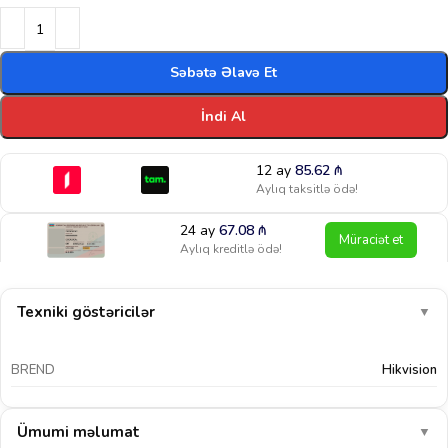
Səbətə Əlavə Et
İndi Al
12 ay
85.62
₼
Aylıq taksitlə ödə!
24 ay
67.08
₼
Müraciət et
Aylıq kreditlə ödə!
Texniki göstəricilər
▼
BREND
Hikvision
Ümumi məlumat
▼