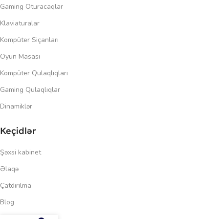
Gaming Oturacaqlar
Klaviaturalar
Kompüter Siçanları
Oyun Masası
Kompüter Qulaqlıqları
Gaming Qulaqlıqlar
Dinamiklər
Keçidlər
Şəxsi kabinet
Əlaqə
Çatdırılma
Blog
1,045.00
₼
Məxfilik siyasəti