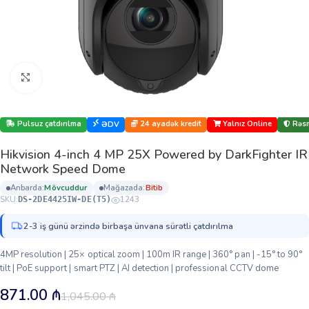
Böyütmək üçün klikləyin
Pulsuz çatdırılma
24 ayadək kredit
Yalnız Online
Rəsm
ƏDV
Hikvision 4-inch 4 MP 25X Powered by DarkFighter IR
Network Speed Dome
anbarda:
mövcuddur
mağazada:
bi̇ti̇b
SKU:
1243
DS-2DE4425IW-DE(T5)
2-3 iş günü ərzində birbaşa ünvana sürətli çatdırılma
4MP resolution | 25× optical zoom | 100m IR range | 360° pan | -15° to 90°
tilt | PoE support | smart PTZ | AI detection | professional CCTV dome
871.00
₼
1,045.00
₼