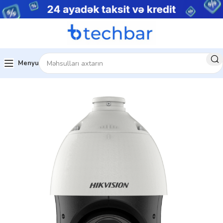
Menyu
stemləri
Şəbəkə Məhsulları
PTZ Kameralar