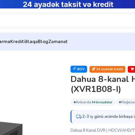
tarma
Kredit
Əlaqə
Blog
Zəmanət
ydiyyatçıları
ƏDV
24 ayadək kredit
Dahua 8-kanal 
(XVR1B08-I)
anbarda:
mövcuddur
mağaza
2-3 iş günü ərzində birbaşa 
Dahua 8 Kanal DVR | HDCVI/AHD/TVI/