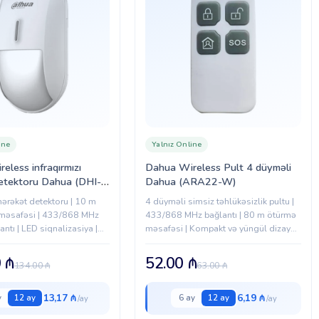
ine
Yalnız Online
eless infraqırmızı
Dahua Wireless Pult 4 düyməli
etektoru Dahua (DHI-
Dahua (ARA22-W)
1-W)
hərəkət detektoru | 10 m
4 düyməli simsiz təhlükəsizlik pultu |
məsafəsi | 433/868 MHz
433/868 MHz bağlantı | 80 m ötürmə
antı | LED siqnalizasiya |
məsafəsi | Kompakt və yüngül dizayn |
van montajı
Alarm sistemləri üçün uyğun
0
₼
52.00
₼
134.00
₼
63.00
₼
13,17 ₼
6,19 ₼
y
12 ay
6 ay
12 ay