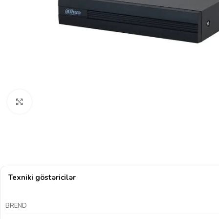
Böyütmək üçün klikləyin
Texniki göstəricilər
BREND