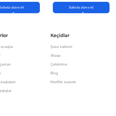
Səbətə əlavə et
Səbətə əlavə et
rlar
Keçidlər
racaqlar
Şəxsi kabinet
r
Əlaqə
çanları
Çatdırılma
ı
Blog
laqlıqları
Məxfilik siyasəti
qlıqlar