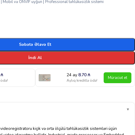
 Mobil və ONVIF uyğun | Professional təhlükəsizlik sistemi
Səbətə Əlavə Et
İndi Al
1
₼
24 ay
8.70
₼
Müraciət et
 ödə!
Aylıq kreditlə ödə!
▼
deoregistratoru kiçik və orta ölçülü təhlükəsizlik sistemləri üçün
nal video idarəetmə həllidir. Industrial-grade prosessor və Embedded