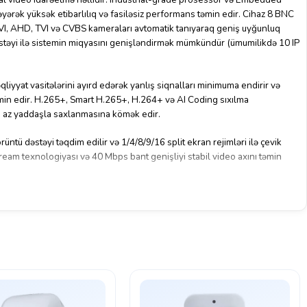
əyərək yüksək etibarlılıq və fasiləsiz performans təmin edir. Cihaz 8 BNC
VI, AHD, TVI və CVBS kameraları avtomatik tanıyaraq geniş uyğunluq
stəyi ilə sistemin miqyasını genişləndirmək mümkündür (ümumilikdə 10 IP
liyyat vasitələrini ayırd edərək yanlış siqnalları minimuma endirir və
əmin edir. H.265+, Smart H.265+, H.264+ və AI Coding sıxılma
ha az yaddaşla saxlanmasına kömək edir.
üntü dəstəyi təqdim edilir və 1/4/8/9/16 split ekran rejimləri ilə çevik
tream texnologiyası və 40 Mbps bant genişliyi stabil video axını təmin
USB backup, ONVIF uyğunluğu və mobil (iOS/Android) uzaqdan giriş
lik həlli təqdim edir.