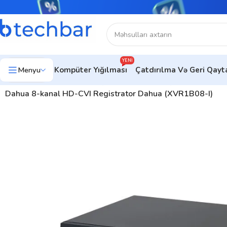
YENI
Menyu
Kompüter Yığılması
Çatdırılma Və Geri Qay
Ev
Təhlükəsizlik sistemləri
Şəbəkə Məhsulları
Şəbəkə Video Qe
Dahua 8-kanal HD-CVI Registrator Dahua (XVR1B08-I)