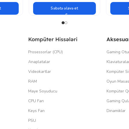
t
Səbətə əlavə et
Kompüter Hissələri
Aksesua
Prosessorlar (CPU)
Gaming Otu
Anaplatalar
Klaviaturala
Videokartlar
Kompüter Si
RAM
Oyun Masas
Maye Soyuducu
Kompüter Qu
CPU Fan
Gaming Qula
Keys Fan
Dinamiklər
PSU