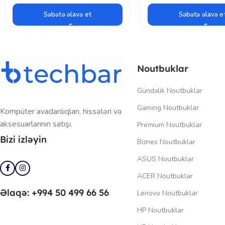
Səbətə əlavə et
Səbətə əlavə e
Noutbuklar
Gündəlik Noutbuklar
Gaming Noutbuklar
Kompüter avadanlıqları, hissələri və
aksesuarlarının satışı.
Premium Noutbuklar
Bizi izləyin
Biznes Noutbuklar
ASUS Noutbuklar
ACER Noutbuklar
Əlaqə: +994 50 499 66 56
Lenovo Noutbuklar
HP Noutbuklar