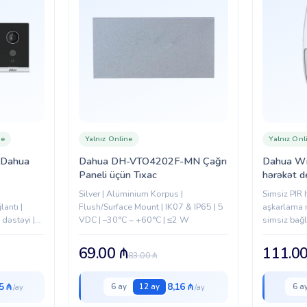
ne
Yalnız Online
Yalnız Onl
 Dahua
Dahua DH-VTO4202F-MN Çağrı
Dahua Wir
Paneli üçün Tıxac
hərəkət d
ARD161
Silver | Alüminium Korpus |
Simsiz PIR 
antı |
Flush/Surface Mount | IK07 & IP65 | 5
aşkarlama 
dəstəyi |
VDC | –30°C ~ +60°C | ≤2 W
simsiz bağl
artı
Divar və ta
69.00
₼
111.0
83.00
₼
5 ₼
8,16 ₼
6 ay
12 ay
6 a