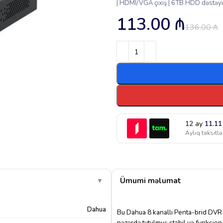
| HDMI/VGA çıxış | 6TB HDD dəstəyi |
113.00
₼
136.00
₼
12 ay
11.1
Aylıq taksitlə
Ümumi məlumat
▼
Dahua
Bu Dahua 8 kanallı Penta-brid DVR vi
nəzərdə tutulmuş stabil və funksio