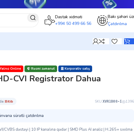
Bakı şəhəri üz
Dəstək xidməti
+994 50 499 66 56
Çatdırılma
Yalnız Online
Rəsmi zəmanət
Korporativ satış
HD-CVI Registrator Dahua
da:
bi̇ti̇b
SKU:
1396
XVR1B08-I
ünvana sürətli çatdırılma
CVBS dəstəyi | 10 IP kanalına qədər | SMD Plus AI analiz | H.265+ sıxılma