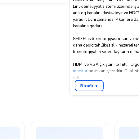
Linux əməliyyat sistemi üzərində işl
analoq kanalını dəstəkləyir və HDC
yaradır. Eyni zamanda IP kamera də
kanalına qədər).
SMD Plus texnologiyası insan və nəq
daha dəqiq təhlükəsizlik nəzarəti t
texnologiyaları video faylların da
HDMI və VGA çıxışları ilə Full HD gör
monitor
inq imkanı yaradılır. Dual-s
edir.
Ətraflı ▼
Cihaz 1 SATA port (6TB-a qədər), 
dəstəyi ilə tam funksional təhlükəsiz