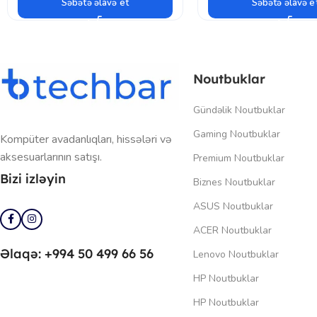
Səbətə əlavə et
Səbətə əlavə e
Noutbuklar
Gündəlik Noutbuklar
Gaming Noutbuklar
Kompüter avadanlıqları, hissələri və
aksesuarlarının satışı.
Premium Noutbuklar
Bizi izləyin
Biznes Noutbuklar
ASUS Noutbuklar
ACER Noutbuklar
Əlaqə: +994 50 499 66 56
Lenovo Noutbuklar
HP Noutbuklar
HP Noutbuklar