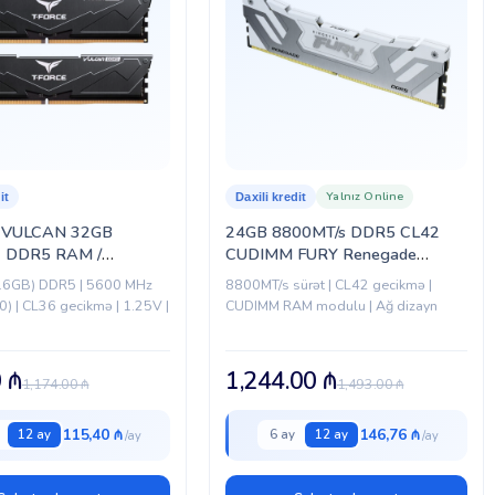
Yalnız Online
it
Daxili kredit
 VULCAN 32GB
24GB 8800MT/s DDR5 CL42
) DDR5 RAM /
CUDIMM FURY Renegade
/ CL36 / Black
White
16GB) DDR5 | 5600 MHz
8800MT/s sürət | CL42 gecikmə |
-099)
) | CL36 gecikmə | 1.25V |
CUDIMM RAM modulu | Ağ dizayn
0
₼
1,244.00
₼
1,174.00
₼
1,493.00
₼
115,40 ₼
146,76 ₼
12 ay
6 ay
12 ay