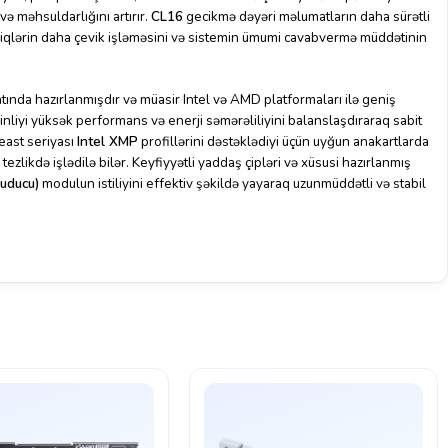
və məhsuldarlığını artırır.
CL16
gecikmə dəyəri məlumatların daha sürətli
iqlərin daha çevik işləməsini və sistemin ümumi cavabvermə müddətinin
ında hazırlanmışdır və müasir Intel və AMD platformaları ilə geniş
inliyi yüksək performans və enerji səmərəliliyini balanslaşdıraraq sabit
east seriyası
Intel XMP
profillərini dəstəklədiyi üçün uyğun anakartlarda
ezlikdə işlədilə bilər. Keyfiyyətli yaddaş çipləri və xüsusi hazırlanmış
uducu)
modulun istiliyini effektiv şəkildə yayaraq uzunmüddətli və stabil
həm oyun həvəskarları, həm də peşəkar istifadəçilər üçün etibarlı seçim
ətini artırmaq, proqramların daha sürətli işləməsini təmin etmək və ümumi
yən istifadəçilər üçün ideal yaddaş həllidir. Etibarlı quruluşu, yüksək
AM modulu yeni sistemlərin yığılması və ya mövcud kompüterlərin
seçimdir.