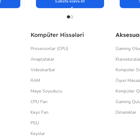
t
Səbətə əlavə et
Kompüter Hissələri
Aksesua
Prosessorlar (CPU)
Gaming Otu
Anaplatalar
Klaviaturala
Videokartlar
Kompüter Si
RAM
Oyun Masas
Maye Soyuducu
Kompüter Qu
CPU Fan
Gaming Qula
Keys Fan
Dinamiklər
PSU
Keyslər