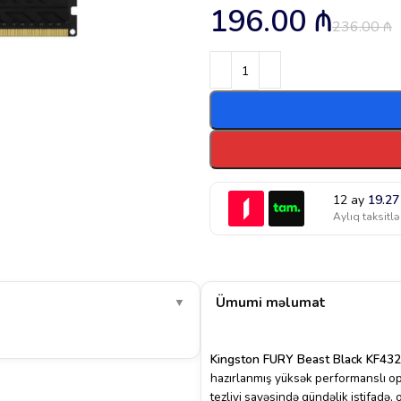
196.00
₼
236.00
₼
12 ay
19.2
Aylıq taksitlə
Ümumi məlumat
▼
Kingston FURY Beast Black KF
hazırlanmış yüksək performanslı o
tezliyi sayəsində gündəlik istifadə,