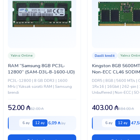
Yalnız Online
Yalnız Onli
Daxili kredit
RAM “Samsung 8GB PC3L-
Kingston 8GB 5600MT
12800” (SAM-D3L-8-1600-UD)
Non-ECC CL46 SODI
(KVR56S46BS6-8)
PC3L-12800 | 8 GB DDR3 | 1600
DDR5 | 8GB | 5600 MT/s | 
MHz | Yüksək sürətli RAM | Samsung
1Rx16 | 16Gbit | 262-pin | 
brendi
Unbuffered | Non-ECC | SO
~ 85°C əməliyyat temperat
52.00
₼
403.00
₼
62.00
₼
484.00
₼
6,09 ₼
47,5
6 ay
12 ay
6 ay
12 ay