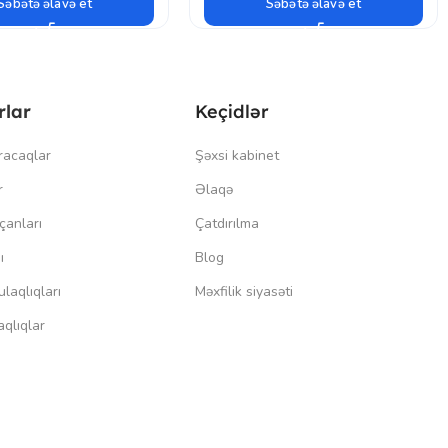
Səbətə əlavə et
Səbətə əlavə et
rlar
Keçidlər
racaqlar
Şəxsi kabinet
r
Əlaqə
çanları
Çatdırılma
ı
Blog
laqlıqları
Məxfilik siyasəti
qlıqlar