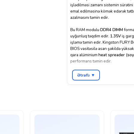
işlədilməsi zamanı sistemin sürətini 
emal edilməsinə kömək edərək tətb
azalmasını təmin edir.
Bu RAM modulu
DDR4 DIMM
format
uyğunluq təqdim edir.
1.35V
iş gərg
işləmə təmin edir. Kingston FURY B
BIOS vasitəsilə asan şəkildə yüksək t
qara alüminium
heat spreader (soy
performans təmin edir.
Kingston FURY Beast Black seriyası 
Ətraflı ▼
hesab olunur. Kompüterin açılış sür
sistem performansını yüksəltmək istə
sürəti və geniş uyğunluğu ilə bu R
performansının artırılması üçün əla 