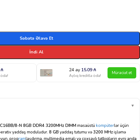
Səbətə Əlavə Et
İndi Al
7
₼
24 ay
15.09
₼
Müraciət et
 ödə!
Aylıq kreditlə ödə!
▼
432C16BB/8-N 8GB DDR4 3200MHz DIMM
masaüstü
kompüter
lər üçün
perativ yaddaş moduludur.
8 GB
yaddaş tutumu və
3200 MHz
işləmə
 oyun, proq
ram
laşdırma, multimedia emalı və çoxsaylı tətbiqlərin eyni anda