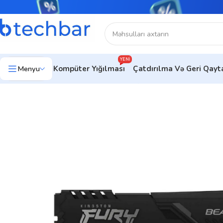
YENI
Menyu
Kompüter Yığılması
Çatdırılma Və Geri Qay
Ev
Kompüter hissələri
Operativ yaddaş (RAM)
8GB DDR4 CL1