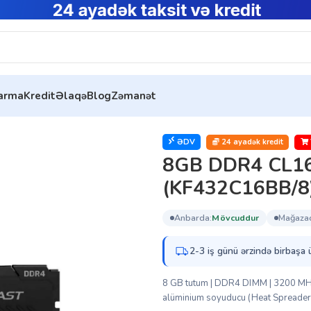
tarma
Kredit
Əlaqə
Blog
Zəmanət
6 DIMM FURY Beast Black (KF432C16BB/8)
ƏDV
24 ayadək kredit
8GB DDR4 CL16
(KF432C16BB/8
anbarda:
mövcuddur
mağaza
2-3 iş günü ərzində birbaşa 
8 GB tutum | DDR4 DIMM | 3200 MHz iş
alüminium soyuducu (Heat Spreader) 