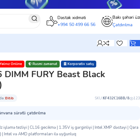
Bakı şəhəri üz
Dəstək xidməti
+994 50 499 66 56
Çatdırılma
Yalnız Online
Rəsmi zəmanət
Korporativ satış
 DIMM FURY Beast Black
)
da:
bi̇ti̇b
SKU:
123
KF432C16BB/8
ünvana sürətli çatdırılma
ləmə tezliyi | CL16 gecikmə | 1.35V iş gərginliyi | Intel XMP dəstəyi | Qara
| Intel və AMD platformaları ilə uyğunluq