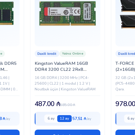
ne
Yalnız Online
Daxili kredit
Daxili kred
/s DDR5
Kingston ValueRAM 16GB
T-FORCE
MM
DDR4 3200 CL22 2Rx8
(2×16GB
SODIMM (KVR32S22D8/16WP)
5600MHz 
CL46 |
16 GB DDR4 | 3200 MHz | PC4-
32 GB (2x
(CUSTOM
1.1V |
25600 | CL22 | 1 modul | 1.2 V |
(PC5-44800
-DIMM | 0°C
Noutbuk üçün | Kingston ValueRAM
Qara.
uru
487.00
₼
978.0
585.00
₼
8 ₼
57,51 ₼
6 ay
12 ay
6 ay