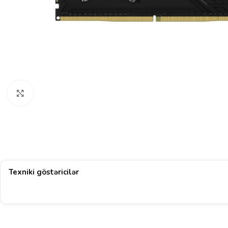
Böyütmək üçün klikləyin
Texniki göstəricilər