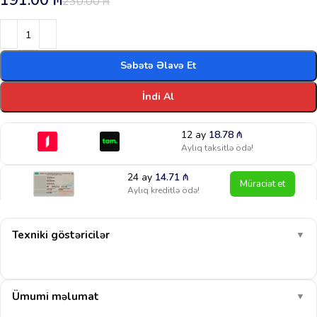
191.00
₼
230.00
₼
Səbətə Əlavə Et
İndi Al
12 ay
18.78
₼
Aylıq taksitlə ödə!
24 ay
14.71
₼
Müraciət et
Aylıq kreditlə ödə!
Texniki göstəricilər
▼
Ümumi məlumat
▼