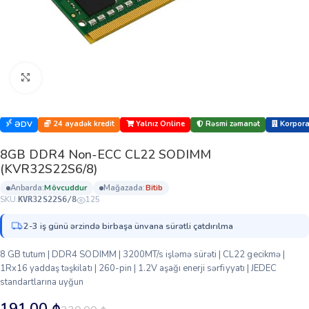
Böyütmək üçün klikləyin
24 ayadək kredit
Yalnız Online
Rəsmi zəmanət
Korporat
ƏDV
8GB DDR4 Non-ECC CL22 SODIMM
(KVR32S22S6/8)
anbarda:
mövcuddur
mağazada:
bi̇ti̇b
SKU:
125
KVR32S22S6/8
2-3 iş günü ərzində birbaşa ünvana sürətli çatdırılma
8 GB tutum | DDR4 SODIMM | 3200MT/s işləmə sürəti | CL22 gecikmə |
1Rx16 yaddaş təşkilatı | 260-pin | 1.2V aşağı enerji sərfiyyatı | JEDEC
standartlarına uyğun