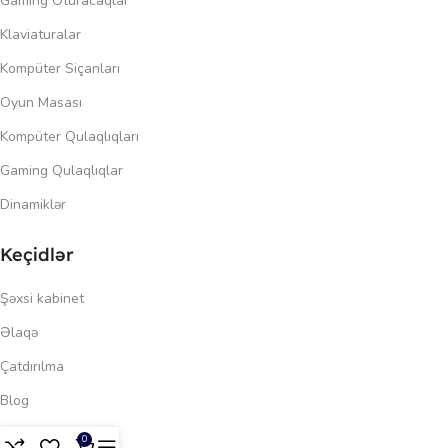
Gaming Oturacaqlar
Klaviaturalar
Kompüter Siçanları
Oyun Masası
Kompüter Qulaqlıqları
Gaming Qulaqlıqlar
Dinamiklər
Keçidlər
Şəxsi kabinet
Əlaqə
Çatdırılma
Blog
230.00
₼
Məxfilik siyasəti
0