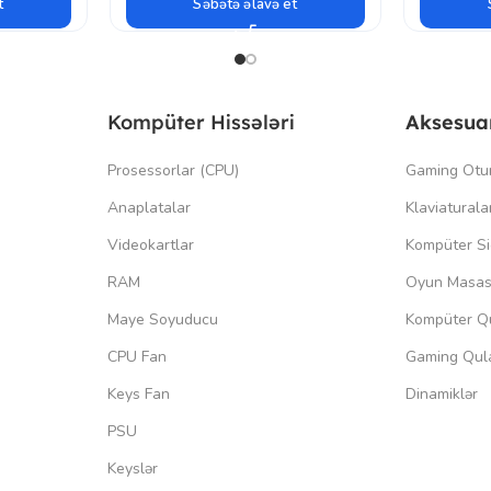
t
Səbətə əlavə et
Kompüter Hissələri
Aksesua
Prosessorlar (CPU)
Gaming Otu
Anaplatalar
Klaviaturala
Videokartlar
Kompüter Si
RAM
Oyun Masas
Maye Soyuducu
Kompüter Qu
CPU Fan
Gaming Qula
Keys Fan
Dinamiklər
PSU
Keyslər