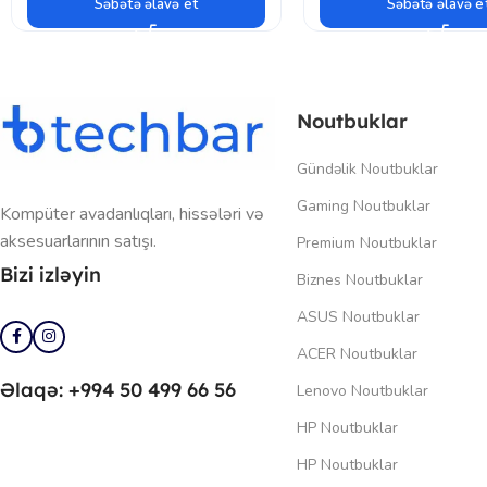
Səbətə əlavə et
Səbətə əlavə e
Noutbuklar
Gündəlik Noutbuklar
Gaming Noutbuklar
Kompüter avadanlıqları, hissələri və
aksesuarlarının satışı.
Premium Noutbuklar
Bizi izləyin
Biznes Noutbuklar
ASUS Noutbuklar
ACER Noutbuklar
Əlaqə: +994 50 499 66 56
Lenovo Noutbuklar
HP Noutbuklar
HP Noutbuklar