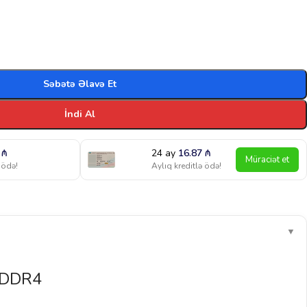
Səbətə Əlavə Et
İndi Al
3
₼
24 ay
16.87
₼
Müraciət et
 ödə!
Aylıq kreditlə ödə!
▼
 DDR4