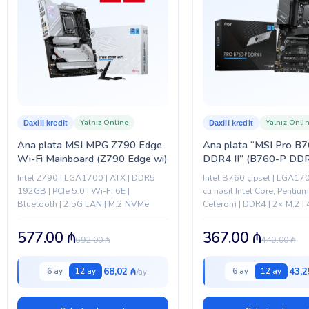
Yalnız Online
Yalnız Onli
Daxili kredit
Daxili kredit
Ana plata MSI MPG Z790 Edge
Ana plata “MSI Pro B
Wi-Fi Mainboard (Z790 Edge wi)
DDR4 II” (B760-P DD
Intel Z790 | LGA1700 | ATX | DDR5
Intel B760 çipset | LGA17
192GB | PCIe 5.0 | Wi-Fi 6E |
cü nəsil Intel Core, Pentiu
Bluetooth | 2.5G LAN | M.2 NVMe
Celeron) | DDR4 | 2× M.2 | 4
2.5Gb Realtek LAN | 7.1 HD
577.00
₼
367.00
₼
692.00
₼
440.00
₼
68,02 ₼
43,2
6 ay
12 ay
6 ay
12 ay