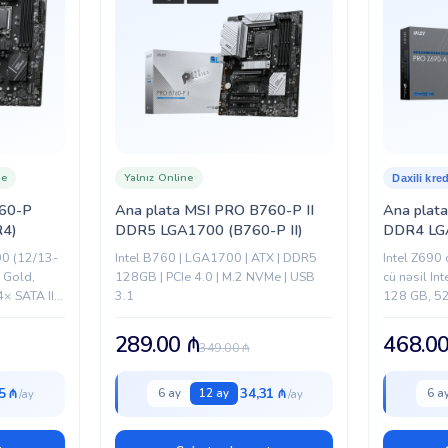
gecikməsi və küllü miqdarda kredit 
təsdiqləndikdən sonra sizə kredit ayr
Daha çox ana plata məhsullarına
bu
ne
Yalnız Online
Daxili kred
760-P
Ana plata MSI PRO B760-P II
Ana plat
R4)
DDR5 LGA1700 (B760-P II)
DDR4 LG
DDR4)
00 (12/13-
Intel B760 | LGA1700 | ATX | DDR5
Intel Z690
m Gold,
128GB | PCIe 4.0 | M.2 NVMe | USB
cü nəsil In
× SATA III |
3.1
128 GB, 52
 Audio...
SATA 6Gb/s 
289.00
₼
468.0
349.00
₼
5 ₼
34,31 ₼
6 ay
12 ay
6 a