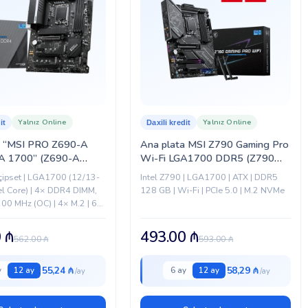
borcu olmamalıdır. Bu şərtlər daxilində müraciət ünvanlanır,
ılır. Daha ətraflı
buradan
baxa bilərsiniz.
radan
baxa bilərsiniz.
Yalnız Online
Yalnız Online
it
Daxili kredit
a “MSI PRO Z690-A
Ana plata MSI Z790 Gaming Pro
A 1700” (Z690-A
Wi-Fi LGA1700 DDR5 (Z790
Pro)
 çipset | LGA1700 (12/13-
Intel Z790 | LGA1700 | ATX | DDR5
tel Core) | 4× DDR4 DIMM,
128 GB | Wi-Fi | PCIe 5.0 | M.2 NVMe
00 MHz (OC) | 4× M.2 | 6×
| PCIe 5.0 x16...
0
₼
493.00
₼
562.00
₼
593.00
₼
55,24 ₼
58,29 ₼
y
12 ay
6 ay
12 ay