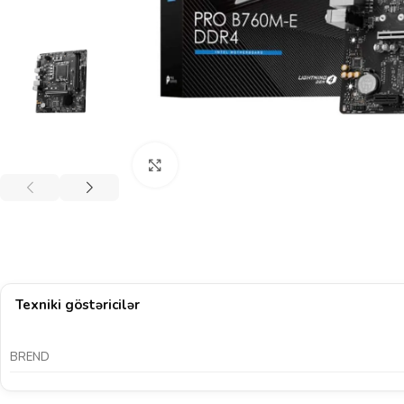
Böyütmək üçün klikləyin
Texniki göstəricilər
BREND