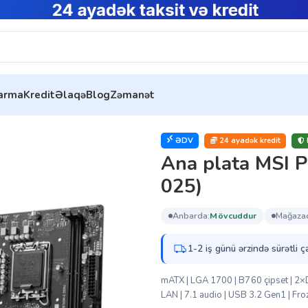
tarma
Kredit
Əlaqə
Blog
Zəmanət
a MSI PRO B760M-E DDR4 (911-7D47-025)
ƏDV
24 ayadək kredit
Ana plata MSI
025)
anbarda:
mövcuddur
mağaza
1-2 iş günü ərzində sürətli ç
mATX | LGA 1700 | B760 çipset | 
LAN | 7.1 audio | USB 3.2 Gen1 | Fro