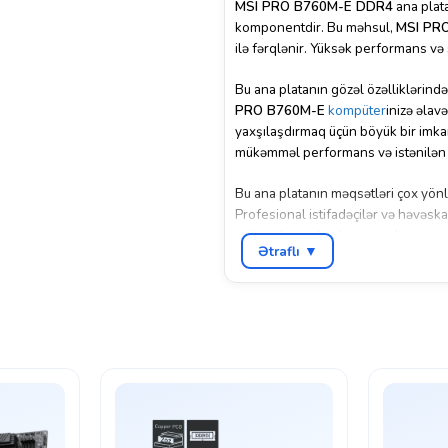
MSI PRO B760M-E DDR4
ana plata
komponentdir. Bu məhsul,
MSI PR
ilə fərqlənir. Yüksək performans və
Bu ana platanın gözəl özəlliklərində
PRO B760M-E
kompüter
inizə əlav
yaxşılaşdırmaq üçün böyük bir imkan
mükəmməl performans və istənilən tə
Bu ana platanın məqsətləri çox yönlüd
Profesional istifadəçilər və həvəsk
yetirən bir məhsul təmin edir.
Ətraflı ▼
MSI PRO
ana plata, istifadəçilərə 
tanınmış keyfiyyəti və inkişaf etmiş
tələbləri təmin etmək üçün optimal b
Kredit şərtləri – Daxili və Taksit:
Daxili kredit və taksitlə 18 ayadək