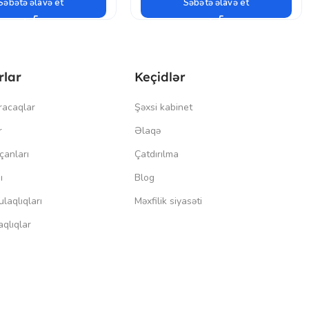
Səbətə əlavə et
Səbətə əlavə et
rlar
Keçidlər
racaqlar
Şəxsi kabinet
r
Əlaqə
çanları
Çatdırılma
ı
Blog
laqlıqları
Məxfilik siyasəti
qlıqlar