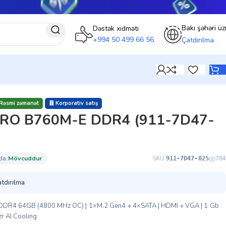
Bakı şəhəri üz
Dəstək xidməti
+994 50 499 66 56
Çatdırılma
Rəsmi zəmanət
Korporativ satış
 PRO B760M-E DDR4 (911-7D47-
da:
mövcuddur
SKU:
784
911-7D47-025
atdırılma
2×DDR4 64GB (4800 MHz OC) | 1×M.2 Gen4 + 4×SATA | HDMI + VGA | 1 Gb
zr AI Cooling