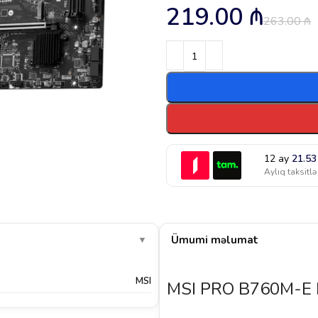
219.00
₼
263.00
₼
12 ay
21.5
Aylıq taksitlə
Ümumi məlumat
▼
MSI
MSI PRO B760M-E