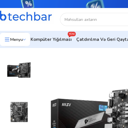
YENI
Menyu
Kompüter Yığılması
Çatdırılma Və Geri Qay
Ev
Kompüter hissələri
Anaplatalar
MSI Anaplatalar
Ana plat