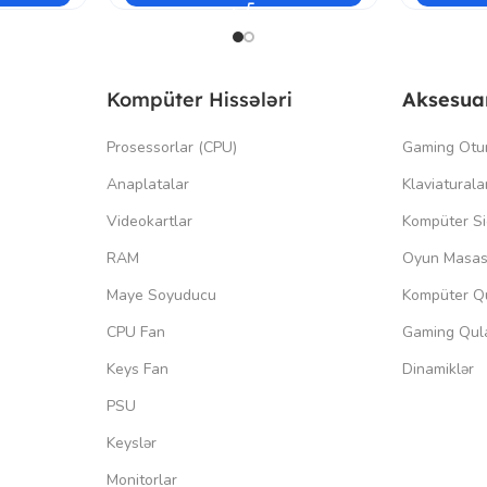
Kompüter Hissələri
Aksesua
Prosessorlar (CPU)
Gaming Otu
Anaplatalar
Klaviaturala
Videokartlar
Kompüter Si
RAM
Oyun Masas
Maye Soyuducu
Kompüter Qu
CPU Fan
Gaming Qula
Keys Fan
Dinamiklər
PSU
Keyslər
Monitorlar