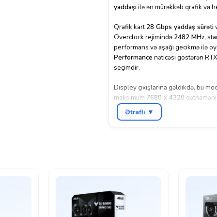
yaddaşı
ilə ən mürəkkəb qrafik və he
Qrafik kart
28 Gbps yaddaş sürəti
Overclock rejimində
2482 MHz
, st
performans və aşağı gecikmə ilə oyun
Performance
nəticəsi göstərən RTX
seçimdir.
Displey çıxışlarına gəldikdə, bu m
maksimum
7680 x 4320
qətnaməni 
dəstəyi
ilə həm oyun, həm də multi
Ətraflı ▼
Enerji tələbi cəmi
750W PSU
ilə qar
slot dizaynı
və gücləndirilmiş soyutma
ASUS, bu modeldə əlavə olaraq
GP
dəstəyini təqdim edir. Beləliklə, hə
təqdim olunur.