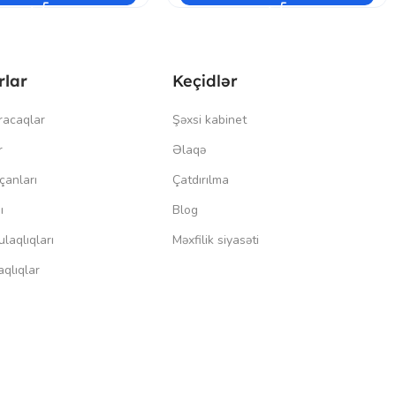
rlar
Keçidlər
racaqlar
Şəxsi kabinet
r
Əlaqə
çanları
Çatdırılma
ı
Blog
laqlıqları
Məxfilik siyasəti
qlıqlar