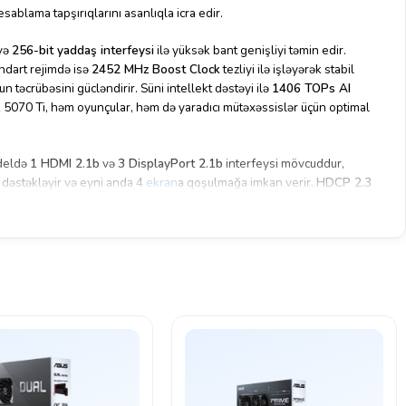
sablama tapşırıqlarını asanlıqla icra edir.
və
256-bit yaddaş interfeysi
ilə yüksək bant genişliyi təmin edir.
andart rejimdə isə
2452 MHz Boost Clock
tezliyi ilə işləyərək stabil
 təcrübəsini gücləndirir. Süni intellekt dəstəyi ilə
1406 TOPs AI
 5070 Ti, həm oyunçular, həm də yaradıcı mütəxəssislər üçün optimal
odeldə
1 HDMI 2.1b
və
3 DisplayPort 2.1b
interfeysi mövcuddur,
dəstəkləyir və eyni anda 4
ekran
a qoşulmağa imkan verir.
HDCP 2.3
media məzmununun keyfiyyətli ötürülməsi mümkündür.
şılanır və qrafik kart
1 x 16-pin enerji konnektoru
vasitəsilə qoşulur.
2.5
 sistemi ilə stabil işləyir.
U Tweak III
,
MuseTree
, həmçinin
GeForce Game Ready
və
Studio Driver
m oyunçular, həm də peşəkar istifadəçilər üçün tam güclü və etibarlı həll