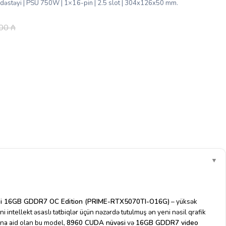
 dəstəyi | PSU 750W | 1×16-pin | 2.5 slot | 304x126x50 mm.
.00
₼
▼
i 16GB GDDR7 OC Edition (PRIME-RTX5070TI-O16G)
– yüksək
i intellekt əsaslı tətbiqlər üçün nəzərdə tutulmuş ən yeni nəsil qrafik
ına aid olan bu model,
8960 CUDA nüvəsi
və
16GB GDDR7 video