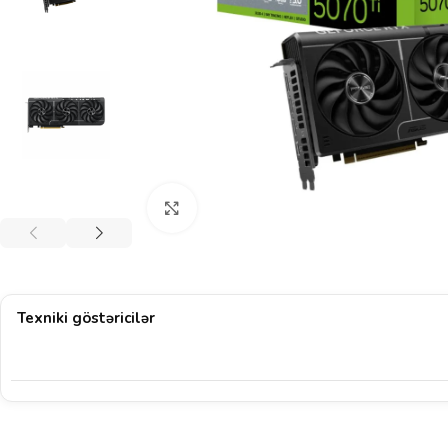
Böyütmək üçün klikləyin
Texniki göstəricilər