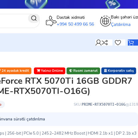
Bakı şəhəri üz
Dəstək xidməti
+994 50 499 66 56
Çatdırılma
24 ayadək kredit
Yalnız Online
Rəsmi zəmanət
Korporativ satış
Force RTX 5070Ti 16GB GDDR7
RIME-RTX5070TI-O16G)
̇b
SKU:
1319
PRIME-RTX5070TI-O16G
ünvana sürətli çatdırılma
| 256-bit | PCIe 5.0 | 2452–2482 MHz Boost | HDMI 2.1b x1 | DP 2.1b x3