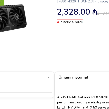
| 7680×4320 | HDCP 2.3 | 4 displey
2,328.00
₼
2,794
Stokda bitdi
Ümumi məlumat
▼
ASUS PRIME GeForce RTX 5070T
performanslı oyun, yaradıcılıq və sün
kartdır. NVIDIA-nın RTX 50 seriyas