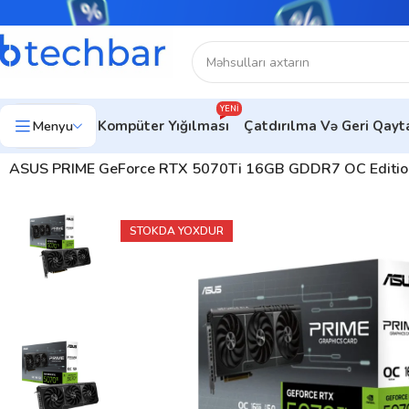
YENI
Menyu
Kompüter Yığılması
Çatdırılma Və Geri Qay
Ev
Kompüter hissələri
Videokartlar
ASUS PRIME GeForce RTX 5070Ti 16GB GDDR7 OC Editi
STOKDA YOXDUR