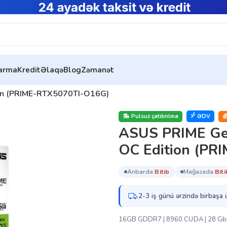
tarma
Kredit
Əlaqə
Blog
Zəmanət
on (PRIME-RTX5070TI-O16G)
Pulsuz çatdırılma
ƏDV
ASUS PRIME Ge
OC Edition (P
anbarda:
bi̇ti̇b
mağazada:
bi̇ti
2-3 iş günü ərzində birbaşa 
16GB GDDR7 | 8960 CUDA | 28 Gbps 