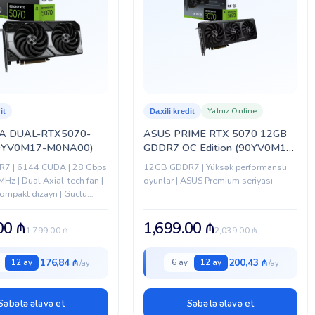
Yalnız Online
it
Daxili kredit
A DUAL-RTX5070-
ASUS PRIME RTX 5070 12GB
0YV0M17-M0NA00)
GDDR7 OC Edition (90YV0M10-
M0NA00)
7 | 6144 CUDA | 28 Gbps
12GB GDDR7 | Yüksək performanslı
Hz | Dual Axial-tech fan |
oyunlar | ASUS Premium seriyası
Kompakt dizayn | Güclü
.00
₼
1,699.00
₼
1,799.00
₼
2,039.00
₼
176,84 ₼
200,43 ₼
12 ay
6 ay
12 ay
Səbətə əlavə et
Səbətə əlavə et