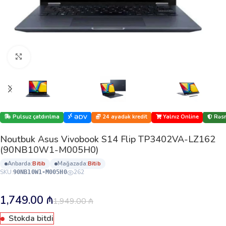
Böyütmək üçün klikləyin
Pulsuz çatdırılma
24 ayadək kredit
Yalnız Online
Rəsm
ƏDV
Noutbuk Asus Vivobook S14 Flip TP3402VA-LZ162
(90NB10W1-M005H0)
anbarda:
bi̇ti̇b
mağazada:
bi̇ti̇b
SKU:
262
90NB10W1-M005H0
1,749.00
₼
1,949.00
₼
Stokda bitdi