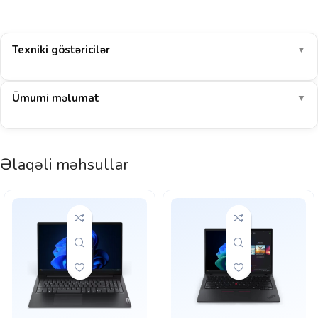
Texniki göstəricilər
▼
Ümumi məlumat
▼
Əlaqəli məhsullar