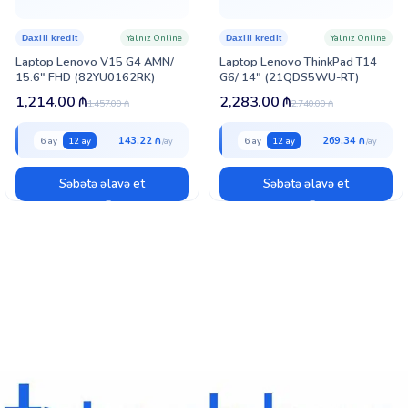
Yalnız Online
Yalnız Online
Daxili kredit
Daxili kredit
Laptop Lenovo V15 G4 AMN/
Laptop Lenovo ThinkPad T14
15.6″ FHD (82YU0162RK)
G6/ 14″ (21QDS5WU-RT)
1,214.00
₼
2,283.00
₼
1,457.00
₼
2,740.00
₼
143,22 ₼
269,34 ₼
6 ay
12 ay
6 ay
12 ay
Səbətə əlavə et
Səbətə əlavə et