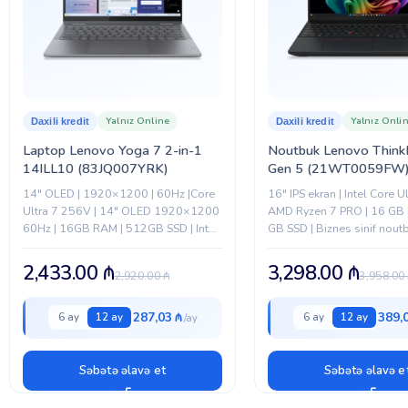
BREND
Yalnız Online
Yalnız Onli
Daxili kredit
Daxili kredit
Laptop Lenovo Yoga 7 2-in-1
Noutbuk Lenovo Think
14ILL10 (83JQ007YRK)
Gen 5 (21WT0059FW
14" OLED | 1920×1200 | 60Hz |Core
16″ IPS ekran | Intel Core Ul
Ultra 7 256V | 14" OLED 1920×1200
AMD Ryzen 7 PRO | 16 GB
60Hz | 16GB RAM | 512GB SSD | Intel
GB SSD | Biznes sinif nout
Arc 140V | Touch | 360°...
2,433.00
₼
3,298.00
₼
2,920.00
₼
3,958.00
287,03 ₼
389,
6 ay
12 ay
6 ay
12 ay
Səbətə əlavə et
Səbətə əlavə e