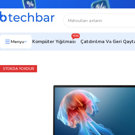
YENI
Menyu
Kompüter Yığılması
Çatdırılma Və Geri Qay
Ev
Noutbuklar
Premium noutbuklar
ASUS Zenbook Duo OLE
STOKDA YOXDUR