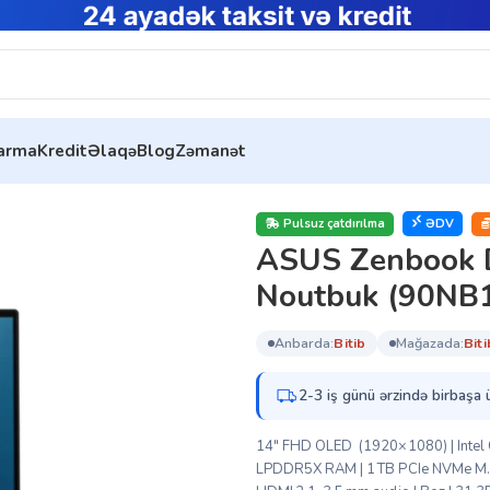
tarma
Kredit
Əlaqə
Blog
Zəmanət
D UX8406CA-QL080W Noutbuk (90NB14X1-M00340)
Pulsuz çatdırılma
ƏDV
ASUS Zenbook
Noutbuk (90NB
anbarda:
bi̇ti̇b
mağazada:
bi̇ti
2-3 iş günü ərzində birbaşa 
14″ FHD OLED (1920×1080) | Intel Co
LPDDR5X RAM | 1 TB PCIe NVMe M.2 S