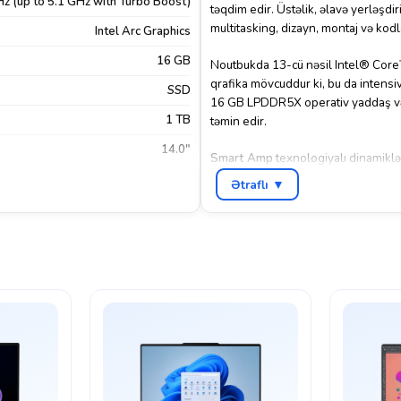
Hz (up to 5.1 GHz with Turbo Boost)
təqdim edir. Üstəlik, əlavə yerləşdi
multitasking, dizayn, montaj və kodl
Intel Arc Graphics
16 GB
Noutbukda 13-cü nəsil Intel® Core
qrafika mövcuddur ki, bu da intensiv
SSD
16 GB LPDDR5X operativ yaddaş 
1 TB
təmin edir.
14.0"
Smart Amp
texnologiyalı dinamiklə
Wi-Fi 6E və Bluetooth 5.3 sayəsind
1920×1200
Ətraflı ▼
2.1 və USB portları istənilən cihazı
FHD
Cəmi 1.65 kq çəki və incə dizaynı il
Windows 11 Home
işıqlı klaviatura, 75 Wh batareya
DMI 2.1
,
Thunderbolt 4
,
USB Type-
məhsuldarlıq və komfort təqdim edi
A 3.2 Gen 1
üçün ideal, innovativ və güclü bir se
180 Degree Hinge
Bəli
Inkwell Gray