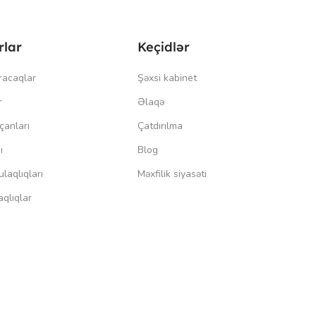
rlar
Keçidlər
racaqlar
Şəxsi kabinet
r
Əlaqə
çanları
Çatdırılma
ı
Blog
laqlıqları
Məxfilik siyasəti
qlıqlar