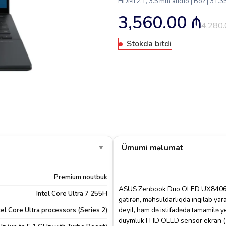
HDMI 2.1, 3.5 mm audio | Boz | 31
3,560.00
₼
4,280
Stokda bitdi
Ümumi məlumat
▼
Premium noutbuk
ASUS Zenbook Duo OLED UX8406CA
Intel Core Ultra 7 255H
gətirən, məhsuldarlıqda inqilab yar
deyil, həm də istifadədə tamamilə 
tel Core Ultra processors (Series 2)
düymlük FHD OLED sensor ekran (192