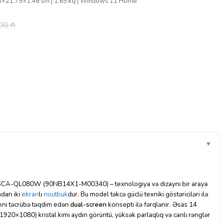
.35×21.79×1.46 sm | 1.65 kq | Windows 11 Home
.00
₼
▼
-QL080W (90NB14X1-M00340) – texnologiya və dizaynı bir araya
adan iki
ekran
lı
noutbuk
dur. Bu model təkcə güclü texniki göstəriciləri ilə
yeni təcrübə təqdim edən
dual-screen
konsepti ilə fərqlənir. Əsas 14
0×1080) kristal kimi aydın görüntü, yüksək parlaqlıq və canlı rənglər