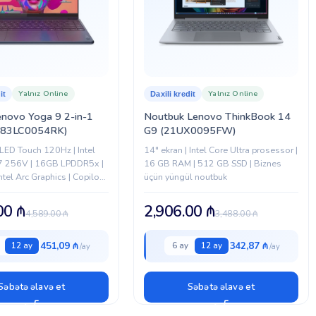
Yalnız Online
Yalnız Online
it
Daxili kredit
enovo Yoga 9 2-in-1
Noutbuk Lenovo ThinkBook 14
(83LC0054RK)
G9 (21UX0095FW)
LED Touch 120Hz | Intel
14″ ekran | Intel Core Ultra prosessor |
 7 256V | 16GB LPDDR5x |
16 GB RAM | 512 GB SSD | Biznes
ntel Arc Graphics | Copilot+
üçün yüngül noutbuk
Pen | Windows...
.00
₼
2,906.00
₼
4,589.00
₼
3,488.00
₼
451,09 ₼
342,87 ₼
12 ay
6 ay
12 ay
Səbətə əlavə et
Səbətə əlavə et