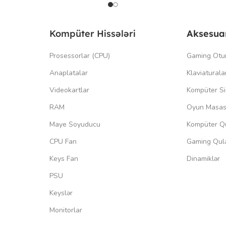
Kompüter Hissələri
Aksesua
Prosessorlar (CPU)
Gaming Otu
Anaplatalar
Klaviaturala
Videokartlar
Kompüter Si
RAM
Oyun Masas
Maye Soyuducu
Kompüter Qu
CPU Fan
Gaming Qula
Keys Fan
Dinamiklər
PSU
Keyslər
Monitorlar