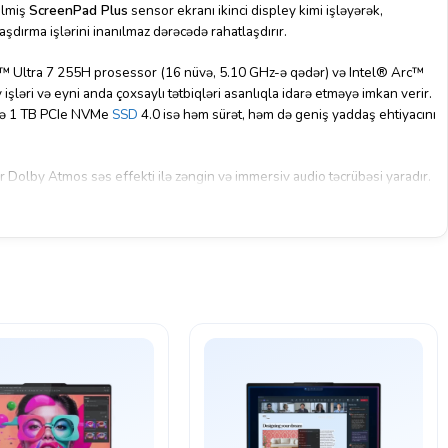
rilmiş
ScreenPad Plus
sensor ekranı ikinci displey kimi işləyərək,
aşdırma işlərini inanılmaz dərəcədə rahatlaşdırır.
™ Ultra 7 255H prosessor (16 nüvə, 5.10 GHz-ə qədər) və Intel® Arc™
 işləri və eyni anda çoxsaylı tətbiqləri asanlıqla idarə etməyə imkan verir.
və 1 TB PCIe NVMe
SSD
4.0 isə həm sürət, həm də geniş yaddaş ehtiyacını
r Dolby Atmos səs effekti ilə zəngin və immersiv audio təcrübəsi yaradır.
ə sürətli və sabit şəbəkə bağlantısı mövcuddur. 2× Thunderbolt™ 4, HDMI
 tez və rahat qoşmağa imkan verir.
ə bu noutbuk həm ofisdə, həm də yolda rahatlıqla istifadə olunur. Arxa
 və Windows 11 Home əməliyyat sistemi sayəsində hər sahədə maksimum
r.
Zenbook Duo OLED
yaradıcılığınızı sərhədsiz şəkildə ifadə etməyiniz
çimdir.