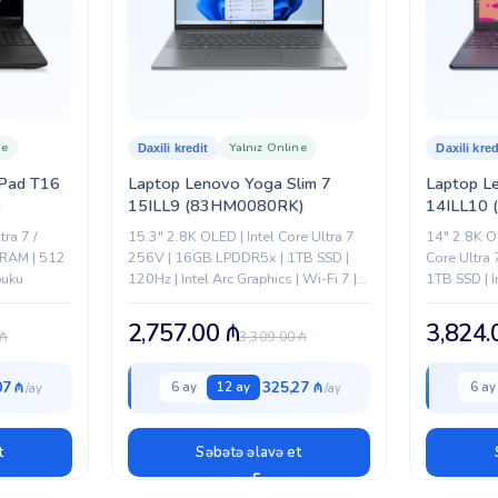
Asus
ne
Yalnız Online
Daxili kredit
Daxili kred
Pad T16
Laptop Lenovo Yoga Slim 7
Laptop L
)
15ILL9 (83HM0080RK)
14ILL10 
tra 7 /
15.3" 2.8K OLED | Intel Core Ultra 7
14" 2.8K O
 RAM | 512
256V | 16GB LPDDR5x | 1TB SSD |
Core Ultra
buku
120Hz | Intel Arc Graphics | Wi-Fi 7 |
1TB SSD | I
Windows 11 Home
PC | Yoga 
2,757.00
₼
3,824
₼
3,309.00
₼
07 ₼
325,27 ₼
6 ay
12 ay
6 ay
t
Səbətə əlavə et