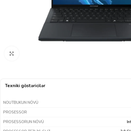
Böyütmək üçün klikləyin
Texniki göstəricilər
NOUTBUKUN NÖVÜ
PROSESSOR
PROSESSORUN NÖVÜ
In