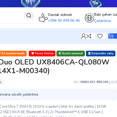
Bakı şəhəri üz
Dəstək xidməti
+994 50 499 66 56
Çatdırılma
24 ayadək kredit
Yalnız Online
Rəsmi zəmanət
Korporativ satış
 Duo OLED UX8406CA-QL080W
14X1-M00340)
̇b
SKU:
628
90NB14X1-M00340
ünvana sürətli çatdırılma
re Ultra 7 255H (5.10 GHz-ə qədər) | Intel Arc daxili qrafika | 16 GB
SD | Wi‑Fi 6E, Bluetooth 5.3 | 2× Thunderbolt™ 4, USB 3.2 Gen 1,