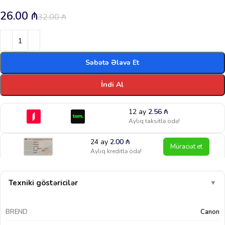
26.00
₼
32.00
₼
Səbətə Əlavə Et
İndi Al
12 ay
2.56
₼
Aylıq taksitlə ödə!
24 ay
2.00
₼
Müraciət et
Aylıq kreditlə ödə!
Texniki göstəricilər
▼
BREND
Canon