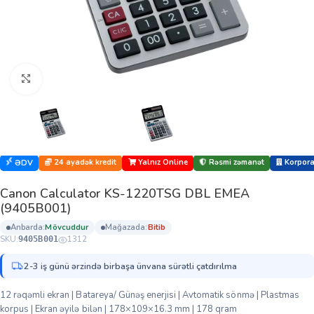
Böyütmək üçün klikləyin
24 ayadək kredit
Yalnız Online
Rəsmi zəmanət
Korporat
ƏDV
Canon Calculator KS-1220TSG DBL EMEA
(9405B001)
anbarda:
mövcuddur
mağazada:
bi̇ti̇b
SKU:
1312
9405B001
2-3 iş günü ərzində birbaşa ünvana sürətli çatdırılma
12 rəqəmli ekran | Batareya/ Günəş enerjisi | Avtomatik sönmə | Plastmas
korpus | Ekran əyilə bilən | 178×109×16.3 mm | 178 qram