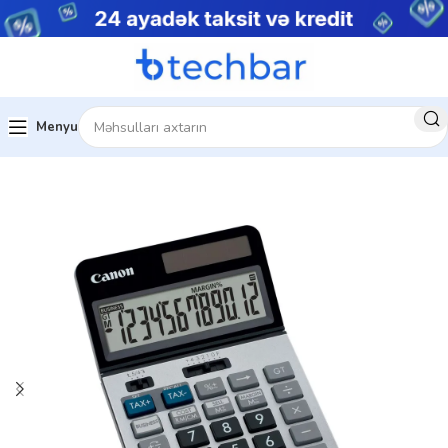
Menyu
Ev
Kompüter aksesuarları