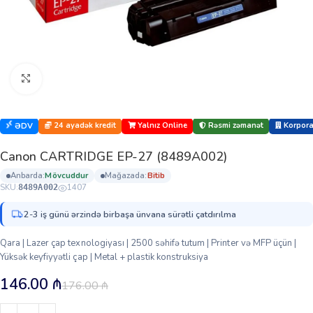
Böyütmək üçün klikləyin
24 ayadək kredit
Yalnız Online
Rəsmi zəmanət
Korporat
ƏDV
Canon CARTRIDGE EP-27 (8489A002)
anbarda:
mövcuddur
mağazada:
bi̇ti̇b
SKU:
1407
8489A002
2-3 iş günü ərzində birbaşa ünvana sürətli çatdırılma
Qara | Lazer çap texnologiyası | 2500 səhifə tutum | Printer və MFP üçün |
Yüksək keyfiyyətli çap | Metal + plastik konstruksiya
146.00
₼
176.00
₼