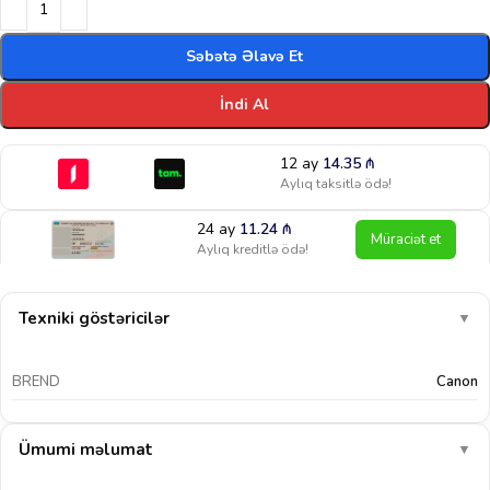
Səbətə Əlavə Et
İndi Al
12 ay
14.35
₼
Aylıq taksitlə ödə!
24 ay
11.24
₼
Müraciət et
Aylıq kreditlə ödə!
Texniki göstəricilər
▼
BREND
Canon
Ümumi məlumat
▼