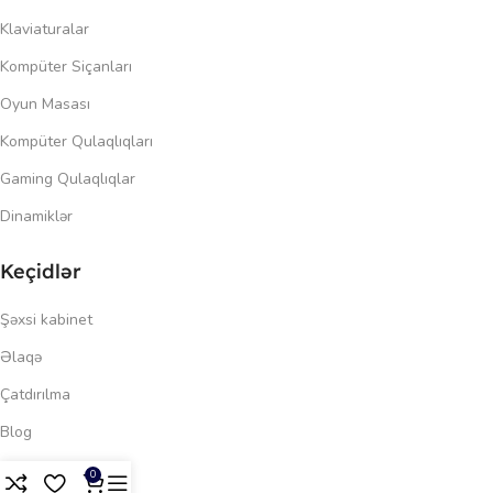
Klaviaturalar
Kompüter Siçanları
Oyun Masası
Kompüter Qulaqlıqları
Gaming Qulaqlıqlar
Dinamiklər
Keçidlər
Şəxsi kabinet
Əlaqə
Çatdırılma
Blog
176.00
₼
Məxfilik siyasəti
0