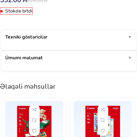
532.00
₼
628.00
₼
Stokda bitdi
Texniki göstəricilər
▼
Ümumi məlumat
▼
Əlaqəli məhsullar