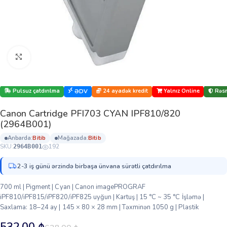
Böyütmək üçün klikləyin
Pulsuz çatdırılma
24 ayadək kredit
Yalnız Online
Rəsm
ƏDV
Canon Cartridge PFI703 CYAN IPF810/820
(2964B001)
anbarda:
bi̇ti̇b
mağazada:
bi̇ti̇b
SKU:
192
2964B001
2-3 iş günü ərzində birbaşa ünvana sürətli çatdırılma
700 ml | Pigment | Cyan | Canon imagePROGRAF
iPF810/iPF815/iPF820/iPF825 uyğun | Kartuş | 15 °C ~ 35 °C İşləmə |
Saxlama: 18–24 ay | 145 × 80 × 28 mm | Təxminən 1050 g | Plastik