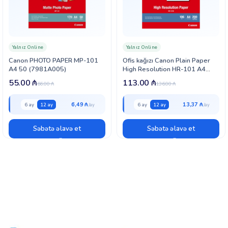
Yalnız Online
Yalnız Online
Canon PHOTO PAPER MP-101
Ofis kağızı Canon Plain Paper
A4 50 (7981A005)
High Resolution HR-101 A4
(1033A001)
55.00
₼
113.00
₼
66.00
₼
136.00
₼
6,49 ₼
13,37 ₼
6 ay
12 ay
6 ay
12 ay
Səbətə əlavə et
Səbətə əlavə et