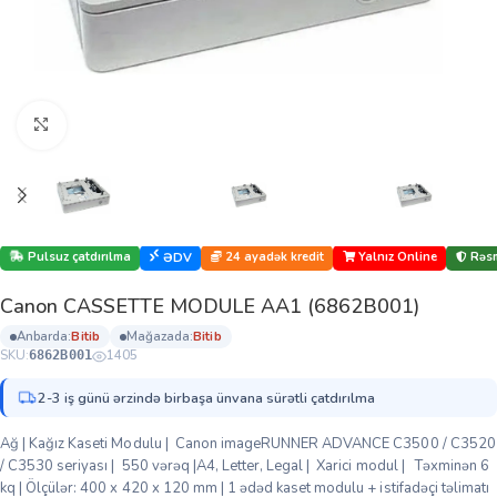
Böyütmək üçün klikləyin
Pulsuz çatdırılma
24 ayadək kredit
Yalnız Online
Rəsm
ƏDV
Canon CASSETTE MODULE AA1 (6862B001)
anbarda:
bi̇ti̇b
mağazada:
bi̇ti̇b
SKU:
1405
6862B001
2-3 iş günü ərzində birbaşa ünvana sürətli çatdırılma
Ağ | Kağız Kaseti Modulu | Canon imageRUNNER ADVANCE C3500 / C3520
/ C3530 seriyası | 550 vərəq |A4, Letter, Legal | Xarici modul | Təxminən 6
kq | Ölçülər: 400 x 420 x 120 mm | 1 ədəd kaset modulu + istifadəçi təlimatı