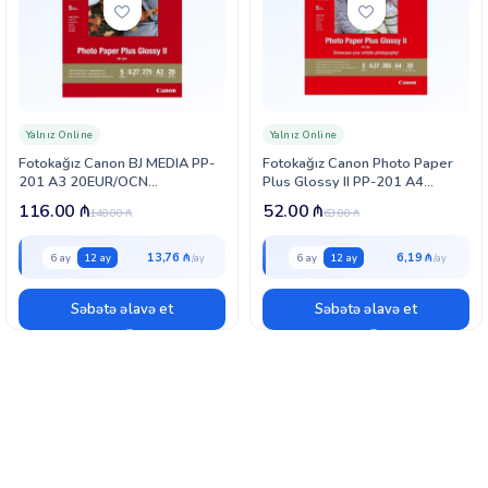
Yalnız Online
Yalnız Online
Fotokağız Canon BJ MEDIA PP-
Fotokağız Canon Photo Paper
201 A3 20EUR/OCN
Plus Glossy II PP-201 A4
(2311B020)
(2311B019)
116.00
₼
52.00
₼
140.00
₼
63.00
₼
13,76 ₼
6,19 ₼
6 ay
12 ay
6 ay
12 ay
Səbətə əlavə et
Səbətə əlavə et