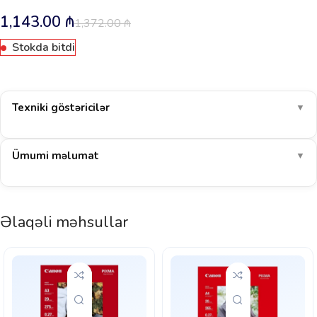
1,143.00
₼
1,372.00
₼
Stokda bitdi
Texniki göstəricilər
▼
Ümumi məlumat
▼
Əlaqəli məhsullar