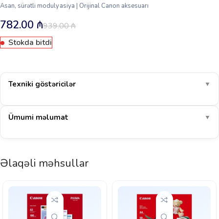
Asan, sürətli modulyasiya | Orijinal Canon aksesuarı
782.00
₼
939.00
₼
Stokda bitdi
Texniki göstəricilər
▼
Ümumi məlumat
▼
Əlaqəli məhsullar