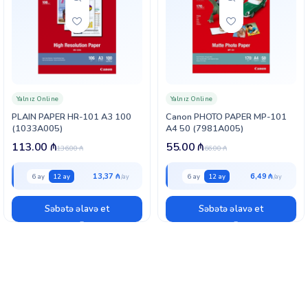
Yalnız Online
Yalnız Online
PLAIN PAPER HR-101 A3 100
Canon PHOTO PAPER MP-101
(1033A005)
A4 50 (7981A005)
113.00
₼
55.00
₼
136.00
₼
66.00
₼
13,37 ₼
6,49 ₼
6 ay
12 ay
6 ay
12 ay
Səbətə əlavə et
Səbətə əlavə et