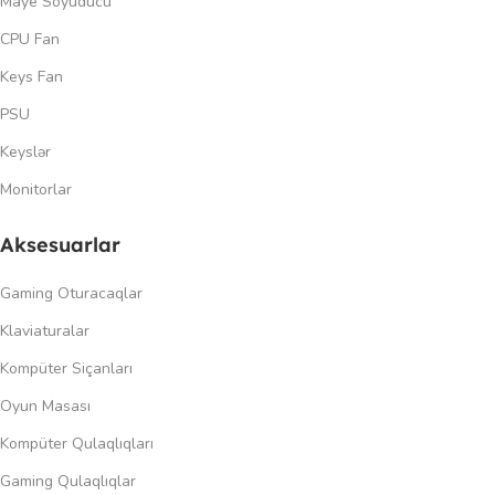
Maye Soyuducu
CPU Fan
Keys Fan
PSU
Keyslər
Monitorlar
Aksesuarlar
Gaming Oturacaqlar
Klaviaturalar
Kompüter Siçanları
Oyun Masası
Kompüter Qulaqlıqları
Gaming Qulaqlıqlar