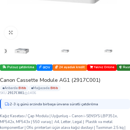
Böyütmək üçün klikləyin
Pulsuz çatdırılma
24 ayadək kredit
Yalnız Online
Rəsm
ƏDV
Canon Cassette Module AG1 (2917C001)
anbarda:
bi̇ti̇b
mağazada:
bi̇ti̇b
SKU:
1406
2917C001
2-3 iş günü ərzində birbaşa ünvana sürətli çatdırılma
Kağız Kasetası / Çap Modulu | Uyğunluq – Canon i-SENSYS LBP351x,
MF542x, MF543x | 550 vərəq | A4, Letter, Legal | Plastik və metal
komponentlər | Ofis printerləri üçün əlavə kağız dəstəyi | Təxminən 2.5 kq |