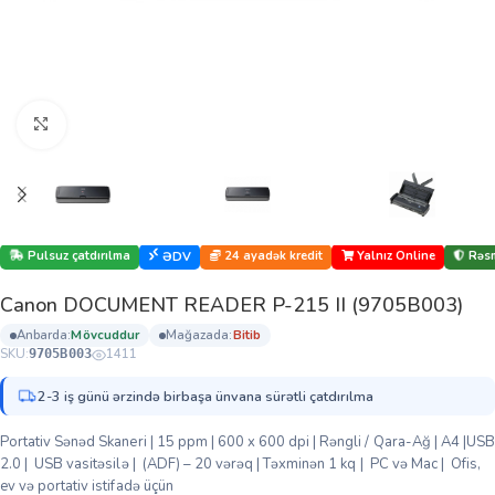
Böyütmək üçün klikləyin
Pulsuz çatdırılma
24 ayadək kredit
Yalnız Online
Rəsm
ƏDV
Canon DOCUMENT READER P-215 II (9705B003)
anbarda:
mövcuddur
mağazada:
bi̇ti̇b
SKU:
1411
9705B003
2-3 iş günü ərzində birbaşa ünvana sürətli çatdırılma
Portativ Sənəd Skaneri | 15 ppm | 600 x 600 dpi | Rəngli / Qara-Ağ | A4 |USB
2.0 | USB vasitəsilə | (ADF) – 20 vərəq | Təxminən 1 kq | PC və Mac | Ofis,
ev və portativ istifadə üçün