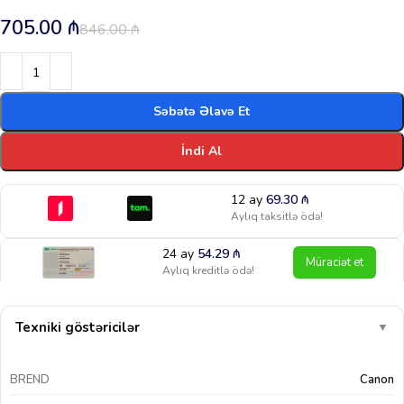
705.00
₼
846.00
₼
Səbətə Əlavə Et
İndi Al
12 ay
69.30
₼
Aylıq taksitlə ödə!
24 ay
54.29
₼
Müraciət et
Aylıq kreditlə ödə!
Texniki göstəricilər
▼
BREND
Canon