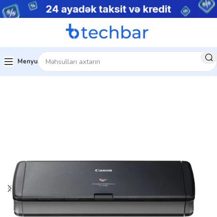
Menyu
Ev
Çap avadanlıqları
Skanerlər