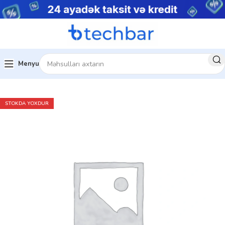
Menyu
Ev
Çap avadanlıqları
Kserokopiya Aparati
STOKDA YOXDUR