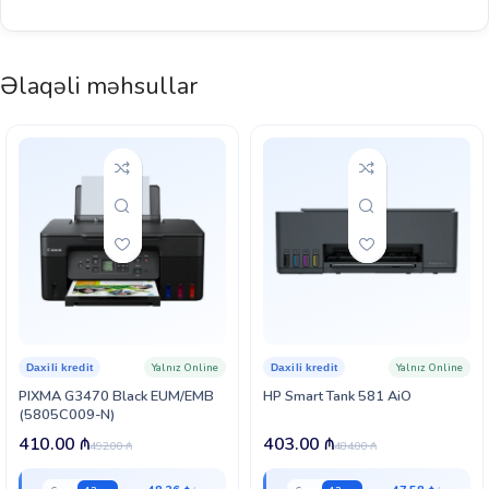
Əlaqəli məhsullar
Yalnız Online
Yalnız Online
Daxili kredit
Daxili kredit
PIXMA G3470 Black EUM/EMB
HP Smart Tank 581 AiO
(5805C009-N)
410.00
₼
403.00
₼
492.00
₼
484.00
₼