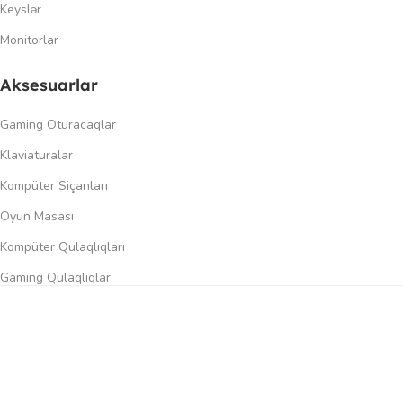
Keyslər
Monitorlar
Aksesuarlar
Gaming Oturacaqlar
Klaviaturalar
Kompüter Siçanları
Oyun Masası
Kompüter Qulaqlıqları
Gaming Qulaqlıqlar
Dinamiklər
0
üqayisə et
İstək siyahısı
Səbət
Menyu
Keçidlər
Şəxsi kabinet