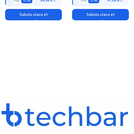
48,36 ₼
47,58 ₼
6 ay
12 ay
6 ay
12 ay
Səbətə əlavə et
Səbətə əlavə et