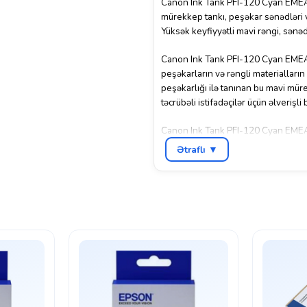
Canon Ink Tank PFI-120 Cyan EMEA, 
mürekkep tankı, peşəkar sənədləri v
Yüksək keyfiyyətli mavi rəngi, sənədl
Canon Ink Tank PFI-120 Cyan EMEA, p
peşəkarların və rəngli materialları
peşəkarlığı ilə tanınan bu mavi mür
təcrübəli istifadəçilər üçün əlverişli 
Canon Ink Tank PFI-120 Cyan EMEA, pe
seçimdir.
Ətraflı ▼