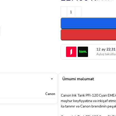
12 ay
22.3
Aylıq taksitlə
Ümumi məlumat
▼
Canon
Canon Ink Tank PFI-120 Cyan EMEA 
məşhur keyfiyyətinə və inkişaf etm
ilə tanınır və Canon brendinin peşəkar