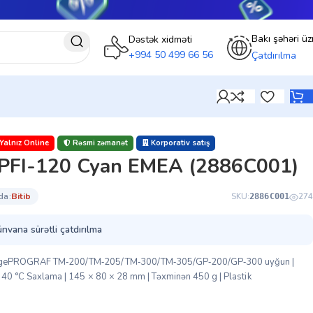
Bakı şəhəri üz
Dəstək xidməti
+994 50 499 66 56
Çatdırılma
Yalnız Online
Rəsmi zəmanət
Korporativ satış
 PFI-120 Cyan EMEA (2886C001)
da:
bi̇ti̇b
SKU:
274
2886C001
ünvana sürətli çatdırılma
 imagePROGRAF TM‑200/TM‑205/TM‑300/TM‑305/GP‑200/GP‑300 uyğun |
 ~ 40 °C Saxlama | 145 × 80 × 28 mm | Təxminən 450 g | Plastik