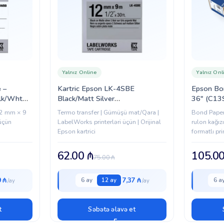
Yalnız Online
Yalnız Onl
 –
Kartric Epson LK-4SBE
Epson Bon
lk/Wht
Black/Matt Silver
36″ (C13
(C53S654017)
 12 mm × 9
Termo transfer | Gümüşü mat/Qara |
Bond Paper 
üçün
LabelWorks printerləri üçün | Orijinal
rulon kağız
Epson kartrici
formatlı pri
62.00
₼
105.0
75.00
₼
9 ₼
7,37 ₼
6 ay
12 ay
6 a
t
Səbətə əlavə et