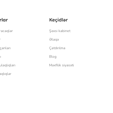
rlar
Keçidlər
racaqlar
Şəxsi kabinet
r
Əlaqə
çanları
Çatdırılma
ı
Blog
laqlıqları
Məxfilik siyasəti
qlıqlar