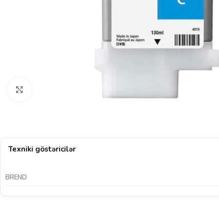
Böyütmək üçün klikləyin
Texniki göstəricilər
BREND