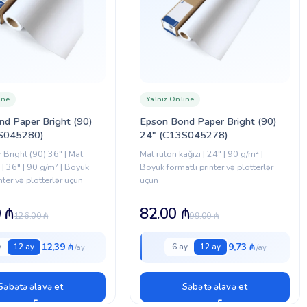
ine
Yalnız Online
d Paper Bright (90)
Epson Bond Paper Bright (90)
S045280)
24″ (C13S045278)
Bright (90) 36" | Mat
Mat rulon kağızı | 24" | 90 g/m² |
ı | 36" | 90 g/m² | Böyük
Böyük formatlı printer və plotterlər
nter və plotterlər üçün
üçün
0
₼
82.00
₼
126.00
₼
99.00
₼
12,39 ₼
9,73 ₼
y
12 ay
6 ay
12 ay
Səbətə əlavə et
Səbətə əlavə et