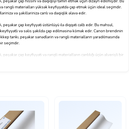
peşəkar çap hissini və dəqiqliyi təmin etmək üçün dizayn edilmişdir. Bu
ə rəngli materialları yüksək keyfiyyətdə çap etmək üçün ideal seçimdir.
ərinizə və şəkillərinizə canlı və dəqiqlik əlavə edir.
eşəkar çap keyfiyyəti üstünlüyü ilə diqqəti cəlb edir. Bu məhsul,
n keyfiyyətli və səlis şəkildə çap edilməsinə kömək edir. Canon brendinin
ekkep tankı, peşəkar sənədlərin və rəngli materialların yaradılmasında
bir seçimdir.
şəkar çap keyfiyyəti və rəngli materialların canlılığı üçün əlverişli bir