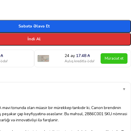
Səbətə Əlavə Et
İndi Al
1
₼
24 ay
17.48
₼
Müraciət et
 ödə!
Aylıq kreditlə ödə!
▼
mavi tonunda olan müasir bir mürekkep tankıdır ki, Canon brendinin
iş peşəkar çap keyfiyyətinə əsaslanır. Bu məhsul, 2886C001 SKU nömrəsi
lığı və innovativliyi ilə fərqlənir.