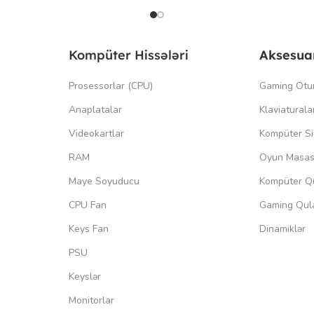
Kompüter Hissələri
Aksesua
Prosessorlar (CPU)
Gaming Otu
Anaplatalar
Klaviaturala
Videokartlar
Kompüter Si
RAM
Oyun Masas
Maye Soyuducu
Kompüter Qu
CPU Fan
Gaming Qula
Keys Fan
Dinamiklər
PSU
Keyslər
Monitorlar