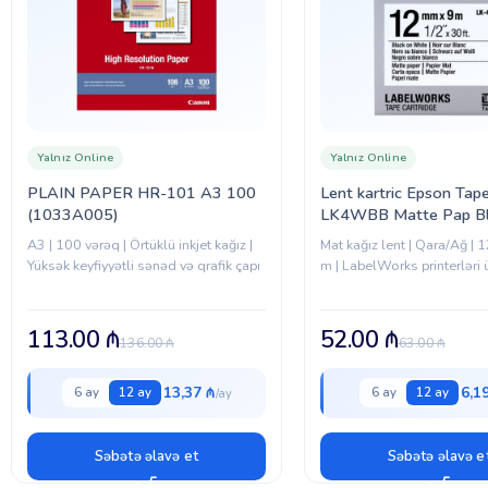
Yalnız Online
Yalnız Online
PLAIN PAPER HR-101 A3 100
Lent kartric Epson Tape
(1033A005)
LK4WBB Matte Pap B
12/9 (C53S654023)
A3 | 100 vərəq | Örtüklü inkjet kağız |
Mat kağız lent | Qara/Ağ |
Yüksək keyfiyyətli sənəd və qrafik çapı
m | LabelWorks printerləri 
113.00
₼
52.00
₼
136.00
₼
63.00
₼
13,37 ₼
6,1
6 ay
12 ay
6 ay
12 ay
Səbətə əlavə et
Səbətə əlavə e