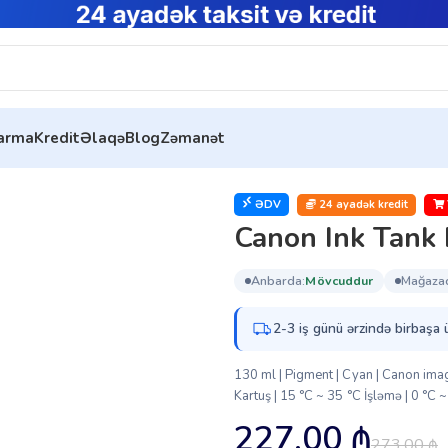
tarma
Kredit
Əlaqə
Blog
Zəmanət
 Tank PFI-120 Cyan EMEA (2886C001)
ƏDV
24 ayadək kredit
Canon Ink Tank
anbarda:
mövcuddur
mağaza
2-3 iş günü ərzində birbaşa 
130 ml | Pigment | Cyan | Canon
Kartuş | 15 °C ~ 35 °C İşləmə | 0 °C
227.00
₼
273.00
₼