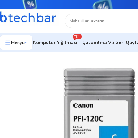
YENI
Menyu
Kompüter Yığılması
Çatdırılma Və Geri Qay
Ev
Çap avadanlıqları
Çap Avadanlıqları Aksesuarları
Canon Ink