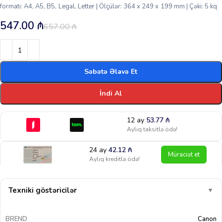
formatı: A4, A5, B5, Legal, Letter | Ölçülər: 364 x 249 x 199 mm | Çəki: 5 kq
547.00
₼
657.00
₼
Səbətə Əlavə Et
İndi Al
12 ay
53.77
₼
Aylıq taksitlə ödə!
24 ay
42.12
₼
Müraciət et
Aylıq kreditlə ödə!
Texniki göstəricilər
▼
BREND
Canon