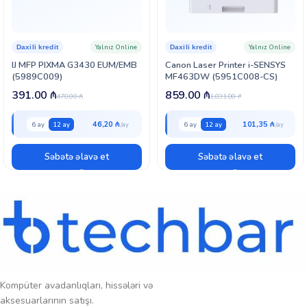
printerin uzunmüddətli və stabil performans göstərməsini dəstəkləyir.
Canon I-SENSYS LBP6030B BUNDLE həm ev, həm də kiçik ofislər üçün
ideal seçimdir. Bu model sürətli, dəqiq və peşəkar sənəd çapı təmin
Yalnız Online
Yalnız Online
Daxili kredit
Daxili kredit
edir, istifadəçilərə rahat, etibarlı və problemsiz çap təcrübəsi təqdim
IJ MFP PIXMA G3430 EUM/EMB
Canon Laser Printer i-SENSYS
edir.
(5989C009)
MF463DW (5951C008-CS)
391.00
₼
859.00
₼
470.00
₼
1,031.00
₼
46,20 ₼
101,35 ₼
6 ay
12 ay
6 ay
12 ay
Səbətə əlavə et
Səbətə əlavə et
Kompüter avadanlıqları, hissələri və
aksesuarlarının satışı.