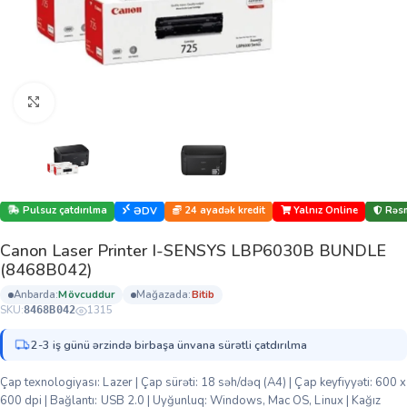
Böyütmək üçün klikləyin
Pulsuz çatdırılma
24 ayadək kredit
Yalnız Online
Rəsm
ƏDV
Canon Laser Printer I-SENSYS LBP6030B BUNDLE
(8468B042)
anbarda:
mövcuddur
mağazada:
bi̇ti̇b
SKU:
1315
8468B042
2-3 iş günü ərzində birbaşa ünvana sürətli çatdırılma
Çap texnologiyası: Lazer | Çap sürəti: 18 səh/dəq (A4) | Çap keyfiyyəti: 600 x
600 dpi | Bağlantı: USB 2.0 | Uyğunluq: Windows, Mac OS, Linux | Kağız