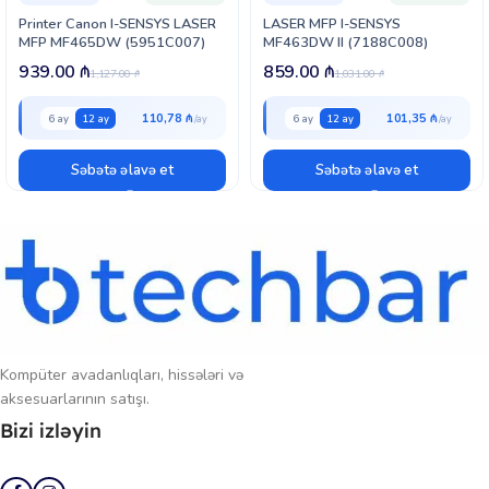
Printer Canon I-SENSYS LASER
LASER MFP I-SENSYS
MFP MF465DW (5951C007)
MF463DW II (7188C008)
939.00
₼
859.00
₼
1,127.00
₼
1,031.00
₼
110,78 ₼
101,35 ₼
6 ay
12 ay
6 ay
12 ay
Səbətə əlavə et
Səbətə əlavə et
Kompüter avadanlıqları, hissələri və
aksesuarlarının satışı.
Bizi izləyin