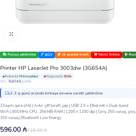
Böyütmək üçün klikləyin
Pulsuz çatdırılma
24 ayadək kredit
Yalnız Online
Rəsm
ƏDV
Printer HP LaserJet Pro 3003dw (3G654A)
anbarda:
mövcuddur
mağazada:
bi̇ti̇b
SKU:
496
3G654A
2-3 iş günü ərzində birbaşa ünvana sürətli çatdırılma
33 ppm qara (A4) | Avto-çift tərəfli çap | USB 2.0 + Ethernet + Dual-band
Wi‑Fi | 800 MHz CPU, 256 MB RAM | 1200 × 1200 dpi | Giriş 250 vərəq, çıxış
150 vərəq | Bluetooth Low Energy
596.00
₼
716.00
₼