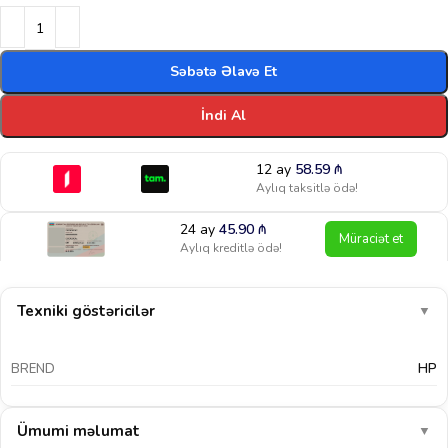
Səbətə Əlavə Et
İndi Al
12 ay
58.59
₼
Aylıq taksitlə ödə!
24 ay
45.90
₼
Müraciət et
Aylıq kreditlə ödə!
Texniki göstəricilər
▼
BREND
HP
Ümumi məlumat
▼