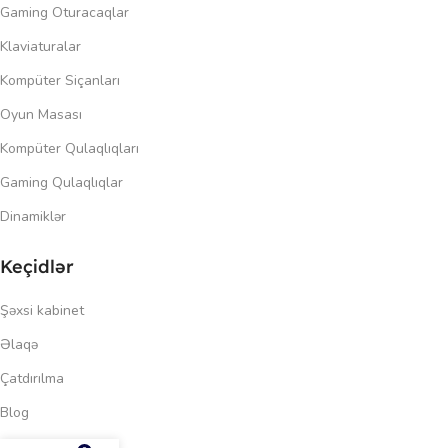
Gaming Oturacaqlar
Klaviaturalar
Kompüter Siçanları
Oyun Masası
Kompüter Qulaqlıqları
Gaming Qulaqlıqlar
Dinamiklər
Keçidlər
Şəxsi kabinet
Əlaqə
Çatdırılma
Blog
716.00
₼
Məxfilik siyasəti