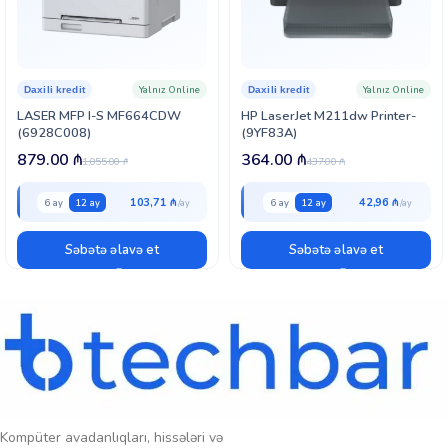
beləliklə ofisdə tələbatı olan bütün funksiyonları bir arada təmin edir.
Yalnız Online
Yalnız Online
Daxili kredit
Daxili kredit
LASER MFP I-S MF664CDW
HP LaserJet M211dw Printer-
(6928C008)
(9YF83A)
879.00
₼
364.00
₼
1,055.00
₼
437.00
₼
103,71 ₼
42,96 ₼
6 ay
12 ay
6 ay
12 ay
Səbətə əlavə et
Səbətə əlavə et
Kompüter avadanlıqları, hissələri və