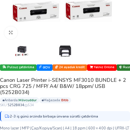
Böyütmək üçün klikləyin
Pulsuz çatdırılma
24 ayadək kredit
Yalnız Online
Rəsm
ƏDV
Canon Laser Printer i-SENSYS MF3010 BUNDLE + 2
pcs CRG 725 / MFP/ A4/ B&W/ 18ppm/ USB
(5252B034)
anbarda:
mövcuddur
mağazada:
bi̇ti̇b
SKU:
534
5252B034
2-3 iş günü ərzində birbaşa ünvana sürətli çatdırılma
Mono lazer | MFP (Çap/Kopiya/Scan) | A4 | 18 ppm | 600 × 400 dpi | UFRII-LT