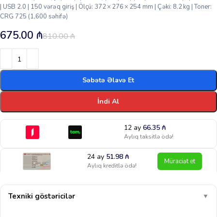
| USB 2.0 | 150 vərəq giriş | Ölçü: 372 × 276 × 254 mm | Çəki: 8.2 kg | Toner:
CRG 725 (1,600 səhifə)
675.00
₼
810.00
₼
Səbətə Əlavə Et
İndi Al
12 ay
66.35
₼
Aylıq taksitlə ödə!
24 ay
51.98
₼
Müraciət et
Aylıq kreditlə ödə!
Texniki göstəricilər
▼