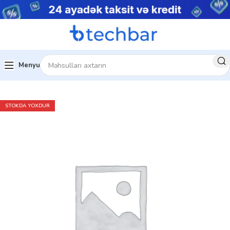
Menyu
Ev
Çap avadanlıqları
Printerlər
STOKDA YOXDUR