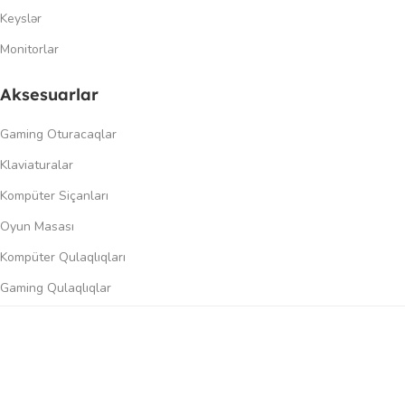
Keyslər
Monitorlar
Aksesuarlar
Gaming Oturacaqlar
Klaviaturalar
Kompüter Siçanları
Oyun Masası
Kompüter Qulaqlıqları
Gaming Qulaqlıqlar
Dinamiklər
0
üqayisə et
İstək siyahısı
Səbət
Menyu
Keçidlər
Şəxsi kabinet