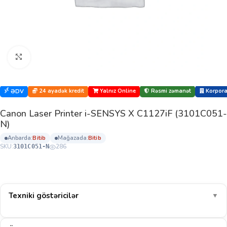
Böyütmək üçün klikləyin
24 ayadək kredit
Yalnız Online
Rəsmi zəmanət
Korporat
ƏDV
Canon Laser Printer i-SENSYS X C1127iF (3101C051-
N)
anbarda:
bi̇ti̇b
mağazada:
bi̇ti̇b
SKU:
286
3101C051-N
Texniki göstəricilər
▼