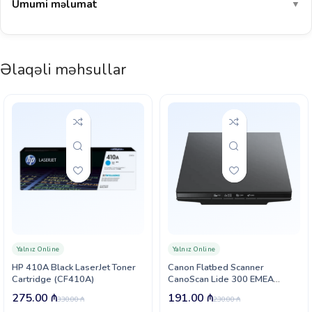
Ümumi məlumat
▼
Əlaqəli məhsullar
Yalnız Online
Yalnız Online
HP 410A Black LaserJet Toner
Canon Flatbed Scanner
Cartridge (CF410A)
CanoScan Lide 300 EMEA
(2995C010)
275.00
₼
191.00
₼
330.00
₼
230.00
₼