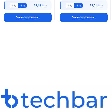
32,44 ₼
22,61 ₼
6 ay
12 ay
6 ay
12 ay
Səbətə əlavə et
Səbətə əlavə et