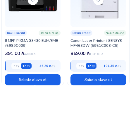
Yalnız Online
Yalnız Online
Daxili kredit
Daxili kredit
IJ MFP PIXMA G3430 EUM/EMB
Canon Laser Printer i-SENSYS
(5989C009)
MF463DW (5951C008-CS)
391.00
₼
859.00
₼
470.00
₼
1,031.00
₼
46,20 ₼
101,35 ₼
6 ay
12 ay
6 ay
12 ay
Səbətə əlavə et
Səbətə əlavə et