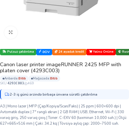
Böyütmək üçün klikləyin
Pulsuz çatdırılma
24 ayadək kredit
Yalnız Online
Rəsm
ƏDV
Canon laser printer imageRUNNER 2425 MFP with
platen cover (4293C003)
anbarda:
bi̇ti̇b
mağazada:
bi̇ti̇b
SKU:
469
4293C003
2-3 iş günü ərzində birbaşa ünvana sürətli çatdırılma
A3 | Mono lazer | MFP (Çap/Kopiya/Scan/Faks) | 25 ppm | 600×600 dpi |
Avtomatik duplex | 7″ rəngli ekran | 2 GB RAM | USB, Ethernet, Wi-Fi | 330
vərəq giriş, 250 vərəq çıxış | Toner: C-EXV 60 (təxminən 10,000 səh.) | Ölçü:
627×665×516 mm | Çəki: 34.2 kq | Tövsiyə aylıq çap: 2000–7500 səh.