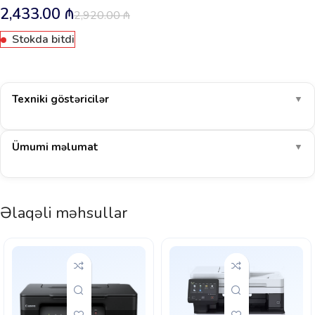
2,433.00
₼
2,920.00
₼
Stokda bitdi
Texniki göstəricilər
▼
Ümumi məlumat
▼
Əlaqəli məhsullar