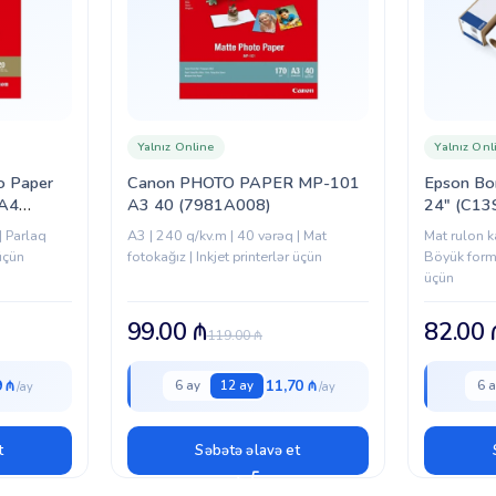
Yalnız Online
Yalnız Onl
o Paper
Canon PHOTO PAPER MP-101
Epson Bon
 A4
A3 40 (7981A008)
24″ (C13
| Parlaq
A3 | 240 q/kv.m | 40 vərəq | Mat
Mat rulon ka
 üçün
fotokağız | Inkjet printerlər üçün
Böyük forma
üçün
99.00
₼
82.00
119.00
₼
9 ₼
11,70 ₼
6 ay
12 ay
6 a
t
Səbətə əlavə et