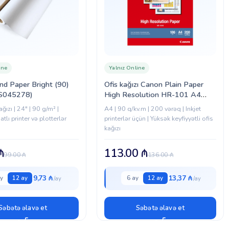
ine
Yalnız Online
d Paper Bright (90)
Ofis kağızı Canon Plain Paper
S045278)
High Resolution HR-101 A4
(1033A001)
ğızı | 24" | 90 g/m² |
A4 | 90 q/kv.m | 200 vərəq | Inkjet
tlı printer və plotterlər
printerlər üçün | Yüksək keyfiyyətli ofis
kağızı
₼
113.00
₼
99.00
₼
136.00
₼
9,73 ₼
13,37 ₼
y
12 ay
6 ay
12 ay
Səbətə əlavə et
Səbətə əlavə et