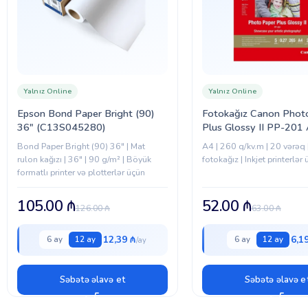
Yalnız Online
Yalnız Online
Epson Bond Paper Bright (90)
Fotokağız Canon Phot
36″ (C13S045280)
Plus Glossy II PP-201
(2311B019)
Bond Paper Bright (90) 36" | Mat
A4 | 260 q/kv.m | 20 vərəq 
rulon kağızı | 36" | 90 g/m² | Böyük
fotokağız | Inkjet printerlər
formatlı printer və plotterlər üçün
105.00
₼
52.00
₼
126.00
₼
63.00
₼
12,39 ₼
6,1
6 ay
12 ay
6 ay
12 ay
Səbətə əlavə et
Səbətə əlavə e