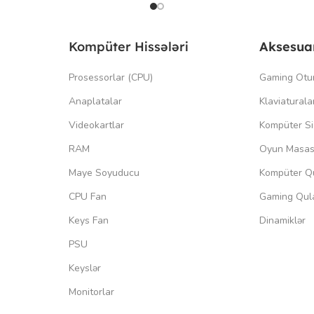
Kompüter Hissələri
Aksesua
Prosessorlar (CPU)
Gaming Otu
Anaplatalar
Klaviaturala
Videokartlar
Kompüter Si
RAM
Oyun Masas
Maye Soyuducu
Kompüter Qu
CPU Fan
Gaming Qula
Keys Fan
Dinamiklər
PSU
Keyslər
Monitorlar