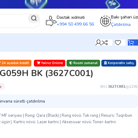
Bakı şəhəri üz
Dəstək xidməti
+994 50 499 66 56
Çatdırılma
24 ayadək kredit
Yalnız Online
Rəsmi zəmanət
Korporativ satış
RG059H BK (3627C001)
̇b
SKU:
1291
3627C001
ünvana sürətli çatdırılma
 seriyası | Rəng: Qara (Black) | Rəng növü: Tək rəng | Resurs: Təqribən
 üçün | Kartric növü: Lazer kartric | Aksessuar növü: Toner-kartric