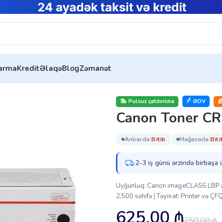
tarma
Kredit
Əlaqə
Blog
Zəmanət
RG059H BK (3627C001)
Pulsuz çatdırılma
ƏDV
Canon Toner C
anbarda:
bi̇ti̇b
mağazada:
bi̇ti
2-3 iş günü ərzində birbaşa 
Uyğunluq: Canon imageCLASS LBP / MF
2,500 səhifə | Təyinat: Printer və ÇFQ
625.00
₼
750.00
₼