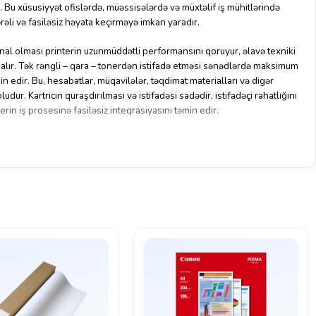
 Bu xüsusiyyət ofislərdə, müəssisələrdə və müxtəlif iş mühitlərində
əli və fasiləsiz həyata keçirməyə imkan yaradır.
al olması printerin uzunmüddətli performansını qoruyur, əlavə texniki
nı alır. Tək rəngli – qara – tonerdən istifadə etməsi sənədlərdə maksimum
 edir. Bu, hesabatlar, müqavilələr, təqdimat materialları və digər
ludur. Kartricin quraşdırılması və istifadəsi sadədir, istifadəçi rahatlığını
rin iş prosesinə fasiləsiz inteqrasiyasını təmin edir.
 və stabil performansı sayəsində çap işlərində fasilələr minimuma
də ofis və biznes mühitlərində sürətli, etibarlı və qənaətli çap təmin
ans göstərən bu kartric, printerin texniki sağlamlığını qoruyur və
mərəli və rahat aparılmasına imkan verir. Həm praktiklik, həm də yüksək
059H BK ideal seçimdir.