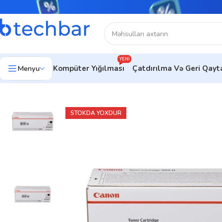
YENI
Menyu
Kompüter Yığılması
Çatdırılma Və Geri Qay
Ev
Çap avadanlıqları
Printerlər
Canon Printer
Canon Toner C
STOKDA YOXDUR