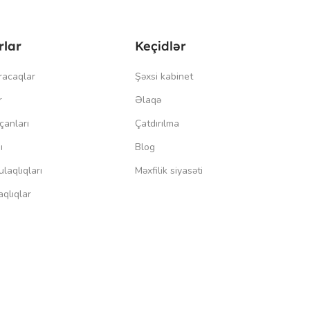
rlar
Keçidlər
racaqlar
Şəxsi kabinet
r
Əlaqə
çanları
Çatdırılma
ı
Blog
laqlıqları
Məxfilik siyasəti
qlıqlar