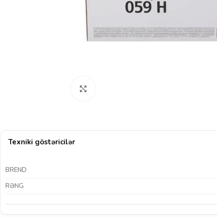
Böyütmək üçün klikləyin
Texniki göstəricilər
BREND
RƏNG