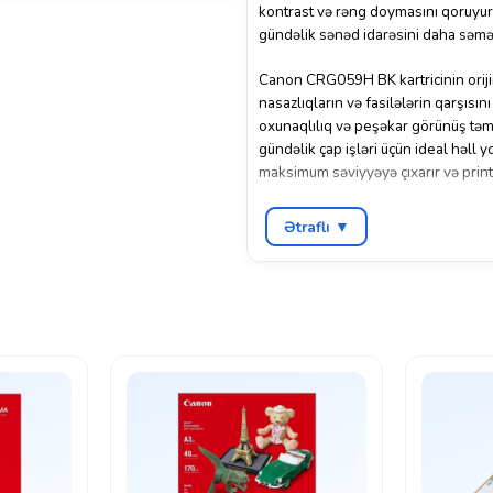
kontrast və rəng doymasını qoruyur.
gündəlik sənəd idarəsini daha səmər
Canon CRG059H BK kartricinin orijin
nasazlıqların və fasilələrin qarşısı
oxunaqlılıq və peşəkar görünüş təmin
gündəlik çap işləri üçün ideal həll yo
maksimum səviyyəyə çıxarır və printe
Canon-un yüksək istehsal keyfiyyəti
Ətraflı ▼
endirilir. CRG059H BK həm evdə, həm 
edir. Uzunömürlü və etibarlı perform
gündəlik işlərin daha məhsuldar, sə
performans baxımından Canon CRG