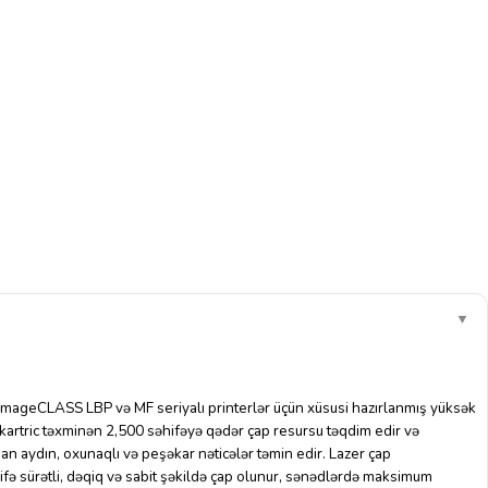
▼
mageCLASS LBP və MF seriyalı printerlər üçün xüsusi hazırlanmış yüksək
Bu kartric təxminən 2,500 səhifəyə qədər çap resursu təqdim edir və
n aydın, oxunaqlı və peşəkar nəticələr təmin edir. Lazer çap
ifə sürətli, dəqiq və sabit şəkildə çap olunur, sənədlərdə maksimum