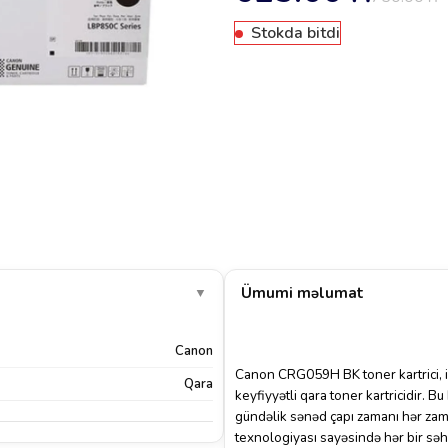
Stokda bitdi
Ümumi məlumat
▼
Canon
Canon CRG059H BK toner kartrici, i
Qara
keyfiyyətli qara toner kartricidir. 
gündəlik sənəd çapı zamanı hər zama
texnologiyası sayəsində hər bir səh