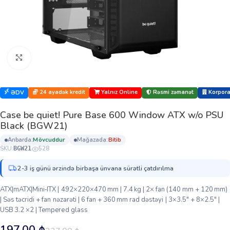
Böyütmək üçün klikləyin
24 ayadək kredit
Yalnız Online
Rəsmi zəmanət
Korporat
ƏDV
Case be quiet! Pure Base 600 Window ATX w/o PSU
Black (BGW21)
anbarda:
mövcuddur
mağazada:
bi̇ti̇b
SKU:
528
BGW21
2-3 iş günü ərzində birbaşa ünvana sürətli çatdırılma
ATX|mATX|Mini‑ITX | 492×220×470 mm | 7.4 kg | 2× fan (140 mm + 120 mm)
| Səs təcridi + fan nəzarəti | 6 fan + 360 mm rad dəstəyi | 3×3.5″ + 8×2.5″ |
USB 3.2 ×2 | Tempered glass