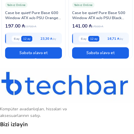
fərqlənir. Bu qutu, yüksək performanslı kompüter sistemləri üçün
Yalnız Online
Yalnız Online
optimal səciyyədə soyutma təmin edir və işləmə zamanı stabillik
Case be quiet! Pure Base 600
Case be quiet! Pure Base 500
qoruyur.
Window ATX w/o PSU Orange
Window ATX w/o PSU Black
(BGW20)
(BGW34)
197.00
₼
141.00
₼
Be quiet! Pure Base 600 Window ATX, məhsullarını seçən və
237.00
₼
170.00
₼
keyfiyyətə qiymət verən istifadəçilər üçün mükəmməl bir seçimdir.
23,30 ₼
16,71 ₼
6 ay
12 ay
6 ay
12 ay
Səbətə əlavə et
Səbətə əlavə et
Kompüter avadanlıqları, hissələri və
aksesuarlarının satışı.
Bizi izləyin