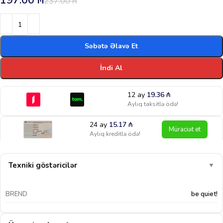
197.00
₼
237.00
₼
Səbətə Əlavə Et
İndi Al
12 ay
19.36
₼
Aylıq taksitlə ödə!
24 ay
15.17
₼
Müraciət et
Aylıq kreditlə ödə!
Texniki göstəricilər
▼
BREND
be quiet!