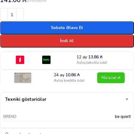
141.00
₼
170.00
₼
Səbətə Əlavə Et
İndi Al
12 ay
13.86
₼
Aylıq taksitlə ödə!
24 ay
10.86
₼
Müraciət et
Aylıq kreditlə ödə!
Texniki göstəricilər
▼
BREND
be quiet!