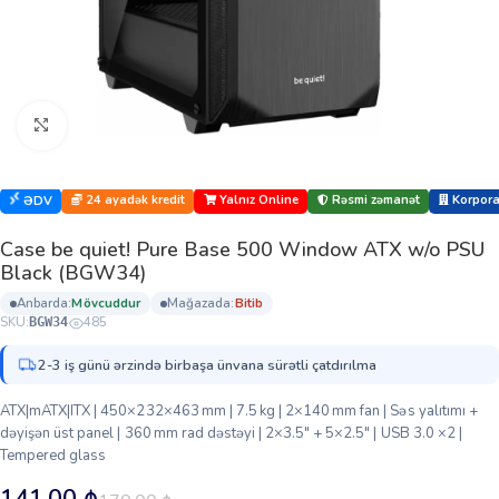
Böyütmək üçün klikləyin
24 ayadək kredit
Yalnız Online
Rəsmi zəmanət
Korporat
ƏDV
Case be quiet! Pure Base 500 Window ATX w/o PSU
Black (BGW34)
anbarda:
mövcuddur
mağazada:
bi̇ti̇b
SKU:
485
BGW34
2-3 iş günü ərzində birbaşa ünvana sürətli çatdırılma
ATX|mATX|ITX | 450×232×463 mm | 7.5 kg | 2×140 mm fan | Səs yalıtımı +
dəyişən üst panel | 360 mm rad dəstəyi | 2×3.5″ + 5×2.5″ | USB 3.0 ×2 |
Tempered glass