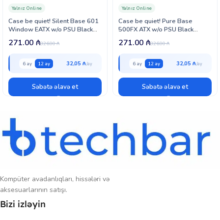
factorunu dəstəkləməsi, özünə məxsus havalandırma sistemi,
SSD
və
Yalnız Online
Yalnız Online
HDD
depolama seçimləri üçün geniş yer təklif etməsi və optimal səs
Case be quiet! Silent Base 601
Case be quiet! Pure Base
isolasiyası ilə fərqlənir. Bu qutu, sessiya və işləriniz üçün ideal səssizlik
Window EATX w/o PSU Black
500FX ATX w/o PSU Black
və performans təmin edir.
(BGW26)
(BGW43)
271.00
₼
271.00
₼
326.00
₼
326.00
₼
32,05 ₼
32,05 ₼
6 ay
12 ay
6 ay
12 ay
Səbətə əlavə et
Səbətə əlavə et
Kompüter avadanlıqları, hissələri və
aksesuarlarının satışı.
Bizi izləyin