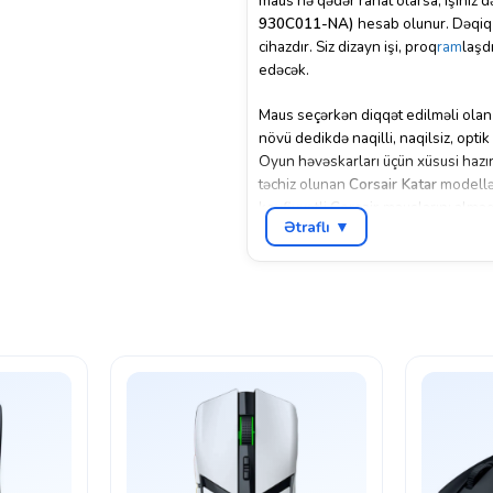
maus nə qədər rahat olarsa, işiniz 
930C011-NA)
hesab olunur. Dəqiq 
cihazdır. Siz dizayn işi, proq
ram
laşd
edəcək.
Maus seçərkən diqqət edilməli olan 
növü dedikdə naqilli, naqilsiz, optik
Oyun həvəskarları üçün xüsusi hazır
təchiz olunan
Corsair Katar
modellər
keyfiyyətli
Corsair
mauslarını almaq 
Ətraflı ▼
Online və ya fiziki olaraq alınan hə
öyrənmək və müraciət etmək üçün ma
Kredit şərtləri – Daxili və Taksit:
Daxili kredit və taksitlə 18 ayadək
gecikməsi və küllü miqdarda kredit 
təsdiqləndikdən sonra sizə kredit ayr