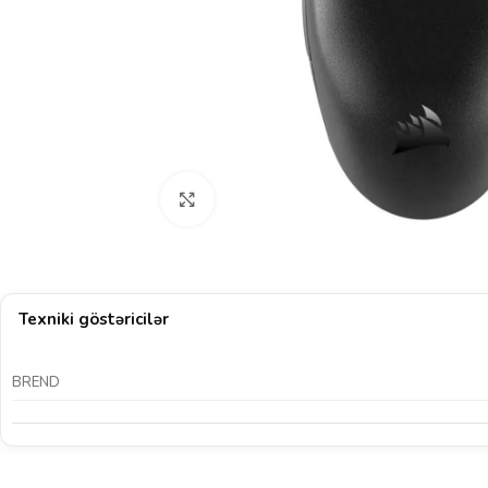
Böyütmək üçün klikləyin
Texniki göstəricilər
BREND