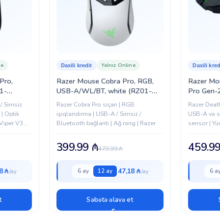
Daha çox kompüter sıçanları ilə
bur
ne
Yalnız Online
Daxili kredit
Daxili kred
Pro,
Razer Mouse Cobra Pro, RGB,
Razer Mo
1-
USB-A/WL/BT, white (RZ01-
Pro Gen-
04660200-R3G1)
(RZ01-0
/ Simsiz
Razer Cobra Pro siçan | RGB
Razer Deat
 | Optik
işıqlandırma | USB-A / Simsiz /
USB-A və si
 Viper V3
Bluetooth bağlantı | Ağ rəng | Razer
sensor | Yü
Qara rəng
399.99
₼
459.9
479.99
₼
8 ₼
47,18 ₼
6 ay
12 ay
6 a
t
Səbətə əlavə et