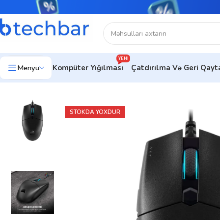
YENI
Menyu
Kompüter Yığılması
Çatdırılma Və Geri Qay
Ev
Kompüter aksesuarları
Kompüter Sıçanları
Gaming mouse
C
STOKDA YOXDUR