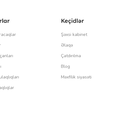
rlar
Keçidlər
racaqlar
Şəxsi kabinet
r
Əlaqə
çanları
Çatdırılma
ı
Blog
laqlıqları
Məxfilik siyasəti
qlıqlar