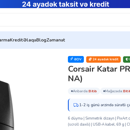
tarma
Kredit
Əlaqə
Blog
Zəmanət
orsair Katar PRO Gaming Mouse (CH-930C011-NA)
ƏDV
24 ayadək kredit
Corsair Katar 
NA)
anbarda:
bi̇ti̇b
mağazada:
bi̇ti
1-2 iş günü ərzində sürətli ç
6 düymə | Simmetrik dizayn | PixArt 
(scroll daxili) | USB‑A kabel, 69 g |