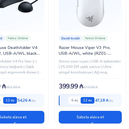
adan
baxa bilərsiniz.
Yalnız Online
Yalnız Online
it
Daxili kredit
use DeathAdder V4
Razer Mouse Viper V3 Pro,
2, USB-A/WL, black
USB-A/WL, white (RZ01-
5330100-R3G1)
05120200-R3G1)
hAdder V4 Pro Gen-2 |
Simsiz oyun siçanı | USB-A qəbuledici
msiz bağlantı | Optik
| 35.000 DPI optik sensor | Ultra-
ngül ergonomik dizayn |
yüngül konstruksiya | Ağ rəng
9
₼
399.99
₼
551.99
₼
479.99
₼
54,26 ₼
47,18 ₼
y
12 ay
6 ay
12 ay
Səbətə əlavə et
Səbətə əlavə et