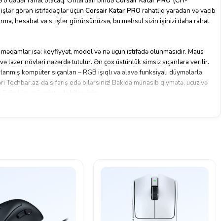
də o qədər rahat olacaq. Onlardan biridə
Corsair Katar PRO (CH-
işlər görən istifadəçilər üçün
Corsair Katar PRO
rahatlıq yaradan və vacib
ırma, hesabat və s. işlər görürsünüzsə, bu məhsul sizin işinizi daha rahat
məqamlar isə: keyfiyyət, model və nə üçün istifadə olunmasıdır. Maus
 və lazer növləri nəzərdə tutulur. Ən çox üstünlük simsiz sıçanlara verilir.
lanmış kompüter sıçanları – RGB işıqlı və əlavə funksiyalı düymələrlə
i Techbar.az-da sifariş edə bilərsiniz! Bakıda münasib qiymətə, ucuz və
üçün bizə müraciət edə bilərsiniz.
r bir texnikaya, dükanımız rəsmi zəmanət təmin edir. Məhsulu ətraflı şəkildə
ğazamızın əməkdaşları ilə əlaqə saxlayın.
 mümkündür. Rəsmi gəlir mənbəyi tələb olunur və adınıza böyük kredit
borcu olmamalıdır. Bu şərtlər daxilində müraciət ünvanlanır,
ılır. Daha ətraflı
buradan
baxa bilərsiniz.