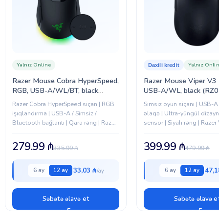
Yalnız Online
Yalnız Onli
Daxili kredit
Razer Mouse Cobra HyperSpeed,
Razer Mouse Viper V3 
RGB, USB-A/WL/BT, black
USB-A/WL, black (RZ0
(RZ01-05570100-R3G1)
05120100-R3G1)
Razer Cobra HyperSpeed siçan | RGB
Simsiz oyun siçanı | USB-A 
işıqlandırma | USB-A / Simsiz /
əlaqə | Ultra-yüngül dizayn
Bluetooth bağlantı | Qara rəng | Razer
sensor | Siyah rəng | Razer
brendi
Pro
279.99
₼
399.99
₼
335.99
₼
479.99
₼
33,03 ₼
47,1
6 ay
12 ay
6 ay
12 ay
Səbətə əlavə et
Səbətə əlavə e