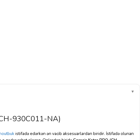
▼
 (CH-930C011-NA)
noutbuk
istifadə edərkən ən vacib aksesuarlardan biridir. İstifadə olunan