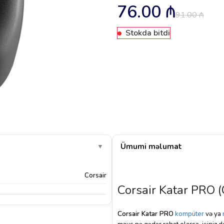
76.00
₼
91.00
₼
Stokda bitdi
Ümumi məlumat
▼
Corsair
Corsair Katar PRO
Corsair Katar PRO
kompüter
və ya