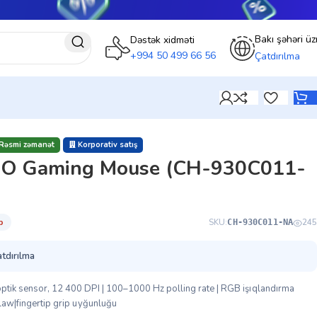
Bakı şəhəri üz
Dəstək xidməti
+994 50 499 66 56
Çatdırılma
Rəsmi zəmanət
Korporativ satış
PRO Gaming Mouse (CH-930C011-
̇b
SKU:
245
CH-930C011-NA
atdırılma
optik sensor, 12 400 DPI | 100–1000 Hz polling rate | RGB işıqlandırma
 Claw|fingertip grip uyğunluğu