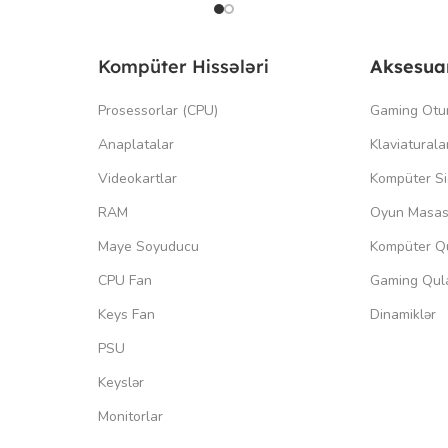
Kompüter Hissələri
Aksesua
Prosessorlar (CPU)
Gaming Otu
Anaplatalar
Klaviaturala
Videokartlar
Kompüter Si
RAM
Oyun Masas
Maye Soyuducu
Kompüter Qu
CPU Fan
Gaming Qula
Keys Fan
Dinamiklər
PSU
Keyslər
Monitorlar