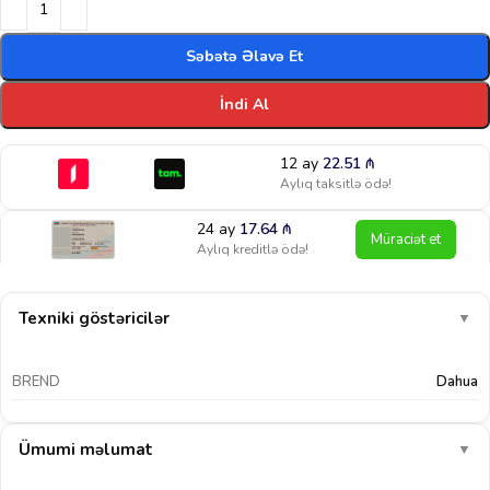
Səbətə Əlavə Et
İndi Al
12 ay
22.51
₼
Aylıq taksitlə ödə!
24 ay
17.64
₼
Müraciət et
Aylıq kreditlə ödə!
Texniki göstəricilər
▼
BREND
Dahua
Ümumi məlumat
▼