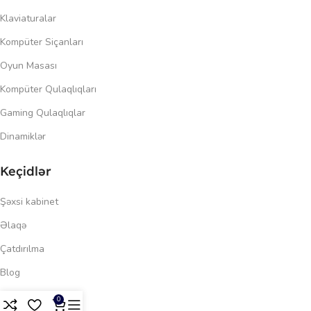
Klaviaturalar
Kompüter Siçanları
Oyun Masası
Kompüter Qulaqlıqları
Gaming Qulaqlıqlar
Dinamiklər
Keçidlər
Şəxsi kabinet
Əlaqə
Çatdırılma
Blog
275.00
₼
Məxfilik siyasəti
0