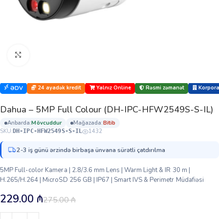
Böyütmək üçün klikləyin
24 ayadək kredit
Yalnız Online
Rəsmi zəmanət
Korporat
ƏDV
Dahua – 5MP Full Colour (DH-IPC-HFW2549S-S-IL)
anbarda:
mövcuddur
mağazada:
bi̇ti̇b
SKU:
1432
DH-IPC-HFW2549S-S-IL
2-3 iş günü ərzində birbaşa ünvana sürətli çatdırılma
5MP Full-color Kamera | 2.8/3.6 mm Lens | Warm Light & IR 30 m |
H.265/H.264 | MicroSD 256 GB | IP67 | Smart IVS & Perimetr Müdafiəsi
229.00
₼
275.00
₼