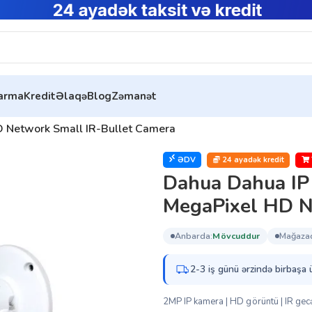
tarma
Kredit
Əlaqə
Blog
Zəmanət
Network Small IR-Bullet Camera
ƏDV
24 ayadək kredit
Dahua Dahua I
MegaPixel HD N
anbarda:
mövcuddur
mağaza
2-3 iş günü ərzində birbaşa 
2MP IP kamera | HD görüntü | IR gecə 