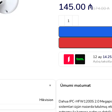
145.00
₼
174.00
₼
12 ay
14.2
Aylıq taksitlə
Ümumi məlumat
▼
Hikvision
Dahua IPC-HFW1200S 2.0 Megapixel
sistemləri üçün nəzərdə tutulmuş eti
qətnamə ilə kamera aydın və detallı