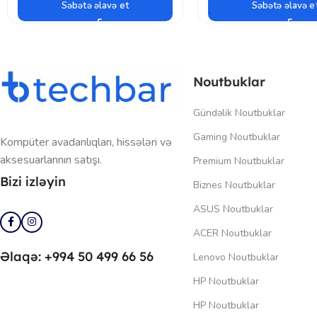
Səbətə əlavə et
Səbətə əlavə e
Noutbuklar
Gündəlik Noutbuklar
Gaming Noutbuklar
Kompüter avadanlıqları, hissələri və
aksesuarlarının satışı.
Premium Noutbuklar
Bizi izləyin
Biznes Noutbuklar
ASUS Noutbuklar
ACER Noutbuklar
Əlaqə: +994 50 499 66 56
Lenovo Noutbuklar
HP Noutbuklar
HP Noutbuklar