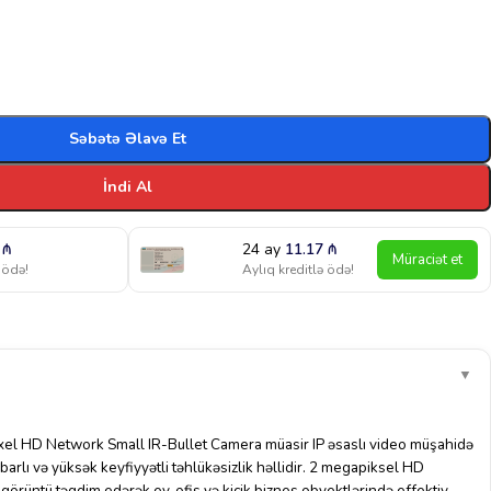
Səbətə Əlavə Et
İndi Al
5
₼
24 ay
11.17
₼
Müraciət et
 ödə!
Aylıq kreditlə ödə!
▼
 HD Network Small IR-Bullet Camera müasir IP əsaslı video müşahidə
barlı və yüksək keyfiyyətli təhlükəsizlik həllidir. 2 megapiksel HD
 görüntü təqdim edərək ev, ofis və kiçik biznes obyektlərində effektiv