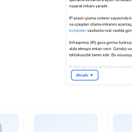
nəzarət imkanı yaradır.
IP əsaslı işləmə sistemi sayəsində 
və uzaqdan izləmə imkanını asanlaşdı
kompüter
vasitəsilə real vaxtda görü
İnfraqırmızı (IR) gecə görmə funksi
əldə etməyə imkan verir. Gündüz və 
təhlükəsizlik təmin edir. Bu xüsusi
Bullet tipli kompakt dizaynı sayəsin
bilər. Dayanıqlı konstruksiyası və 
Ətraflı ▼
prosesi və IP şəbəkə uyğunluğu ilə
qənaətcil həll kimi seçilir.