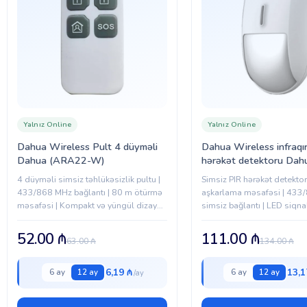
Yalnız Online
Yalnız Online
Dahua Wireless Pult 4 düyməli
Dahua Wireless infraqır
Dahua (ARA22-W)
hərəkət detektoru Dah
ARD1611-W)
4 düyməli simsiz təhlükəsizlik pultu |
Simsiz PIR hərəkət detekto
433/868 MHz bağlantı | 80 m ötürmə
aşkarlama məsafəsi | 433
məsafəsi | Kompakt və yüngül dizayn |
simsiz bağlantı | LED siqnal
Alarm sistemləri üçün uyğun
Divar və tavan montajı
52.00
₼
111.00
₼
63.00
₼
134.00
₼
6,19 ₼
13,1
6 ay
12 ay
6 ay
12 ay