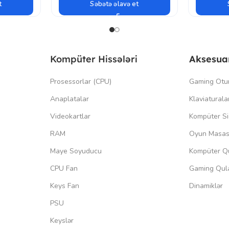
t
Səbətə əlavə et
Kompüter Hissələri
Aksesua
Prosessorlar (CPU)
Gaming Otu
Anaplatalar
Klaviaturala
Videokartlar
Kompüter Si
RAM
Oyun Masas
Maye Soyuducu
Kompüter Qu
CPU Fan
Gaming Qula
Keys Fan
Dinamiklər
PSU
Keyslər