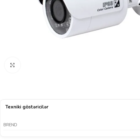
Böyütmək üçün klikləyin
Texniki göstəricilər
BREND