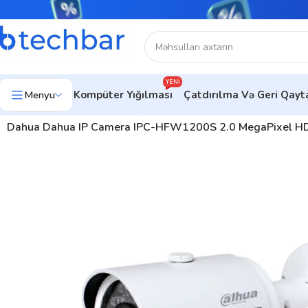
YENI
Menyu
Kompüter Yığılması
Çatdırılma Və Geri Qay
Ev
Təhlükəsizlik sistemləri
Şəbəkə Məhsulları
IP kameralar
Dahua Dahua IP Camera IPC-HFW1200S 2.0 MegaPixel HD 