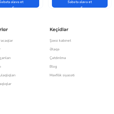
Səbətə əlavə et
Səbətə əlavə et
rlar
Keçidlər
racaqlar
Şəxsi kabinet
r
Əlaqə
çanları
Çatdırılma
ı
Blog
laqlıqları
Məxfilik siyasəti
qlıqlar