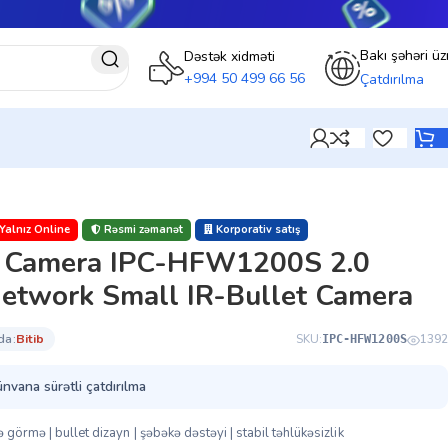
Bakı şəhəri üz
Dəstək xidməti
+994 50 499 66 56
Çatdırılma
Yalnız Online
Rəsmi zəmanət
Korporativ satış
P Camera IPC-HFW1200S 2.0
etwork Small IR-Bullet Camera
da:
bi̇ti̇b
SKU:
1392
IPC-HFW1200S
ünvana sürətli çatdırılma
görmə | bullet dizayn | şəbəkə dəstəyi | stabil təhlükəsizlik