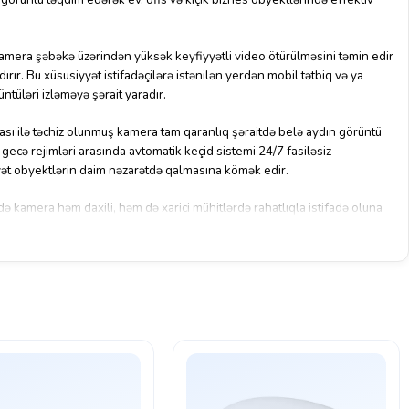
kamera şəbəkə üzərindən yüksək keyfiyyətli video ötürülməsini təmin edir
rır. Bu xüsusiyyət istifadəçilərə istənilən yerdən mobil tətbiq və ya
ntüləri izləməyə şərait yaradır.
yası ilə təchiz olunmuş kamera tam qaranlıq şəraitdə belə aydın görüntü
gecə rejimləri arasında avtomatik keçid sistemi 24/7 fasiləsiz
yyət obyektlərin daim nəzarətdə qalmasına kömək edir.
də kamera həm daxili, həm də xarici mühitlərdə rahatlıqla istifadə oluna
sabit performansı ilə uzunmüddətli istifadəyə uyğundur. Sadə quraşdırma
 Dahua IPC-HFW1200S modelı təhlükəsizlik sistemlərində praktik və