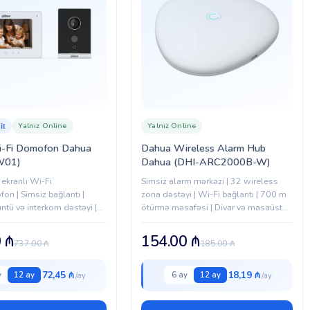
Yalnız Online
Yalnız Online
it
-Fi Domofon Dahua
Dahua Wireless Alarm Hub
W01)
Dahua (DHI-ARC2000B-W)
ekranlı Wi-Fi
Simsiz alarm mərkəzi | 32 wireless
n | Simsiz bağlantı |
zona dəstəyi | Wi-Fi bağlantı | 700 m
ntü və interkom dəstəyi |
ötürmə məsafəsi | Divar və masaüstü
etməsi | Yaddaş kartı
quraşdırma
0
₼
154.00
₼
737.00
₼
185.00
₼
72,45 ₼
18,19 ₼
y
12 ay
6 ay
12 ay