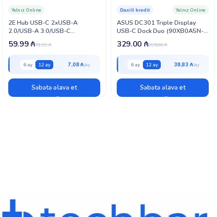
Yalnız Online
Yalnız Online
Daxili kredit
2E Hub USB-С 2хUSB-A
ASUS DC301 Triple Display
2.0/USB-A 3.0/USB-C
USB-C Dock Duo (90XB0A5N-
PD/HDMI/Ethernet, 0.15m,
BDS010)
59.99
₼
329.00
₼
71.99
₼
395.00
₼
silver (2EW-2684)
7,08 ₼
38,83 ₼
6 ay
12 ay
6 ay
12 ay
Səbətə əlavə et
Səbətə əlavə et