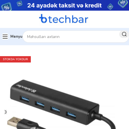
Menyu
Ev
Kompüter aksesuarları
USB Hub
STOKDA YOXDUR