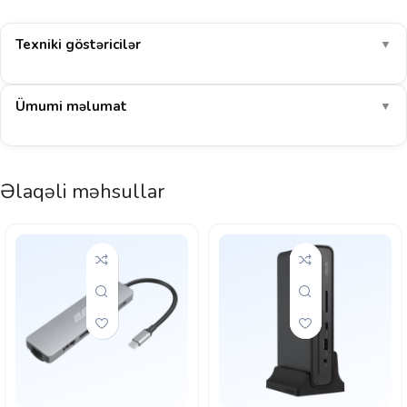
Texniki göstəricilər
▼
Ümumi məlumat
▼
Əlaqəli məhsullar