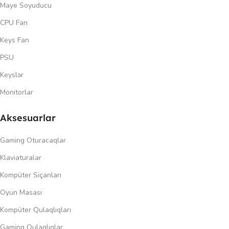
Maye Soyuducu
CPU Fan
Keys Fan
PSU
Keyslər
Monitorlar
Aksesuarlar
Gaming Oturacaqlar
Klaviaturalar
Kompüter Siçanları
Oyun Masası
Kompüter Qulaqlıqları
Gaming Qulaqlıqlar