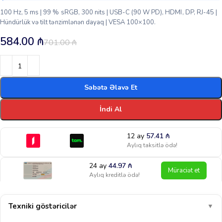
100 Hz, 5 ms | 99 % sRGB, 300 nits | USB-C (90 W PD), HDMI, DP, RJ-45 |
Hündürlük və tilt tənzimlənən dayaq | VESA 100×100.
584.00
₼
701.00
₼
Səbətə Əlavə Et
İndi Al
12 ay
57.41
₼
Aylıq taksitlə ödə!
24 ay
44.97
₼
Müraciət et
Aylıq kreditlə ödə!
Texniki göstəricilər
▼