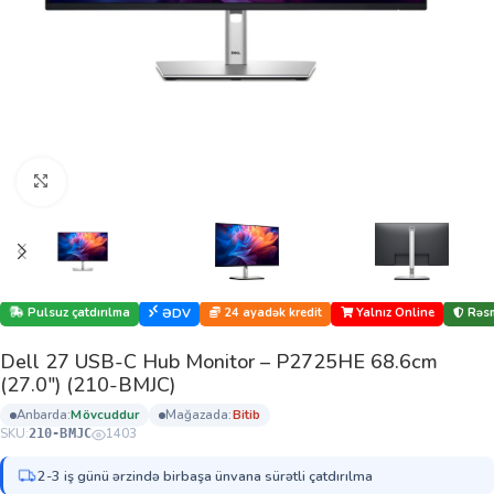
Böyütmək üçün klikləyin
Pulsuz çatdırılma
24 ayadək kredit
Yalnız Online
Rəsm
ƏDV
Dell 27 USB-C Hub Monitor – P2725HE 68.6cm
(27.0″) (210-BMJC)
anbarda:
mövcuddur
mağazada:
bi̇ti̇b
SKU:
1403
210-BMJC
2-3 iş günü ərzində birbaşa ünvana sürətli çatdırılma