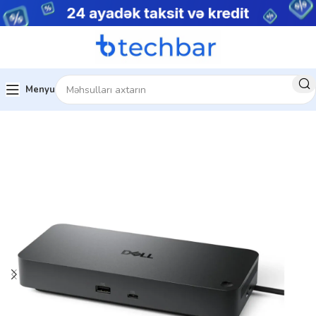
Menyu
Ev
Kompüter aksesuarları
Dock Station