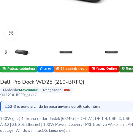
Böyütmək üçün klikləyin
Pulsuz çatdırılma
24 ayadək kredit
Yalnız Online
Rəsm
ƏDV
Dell Pro Dock WD25 (210-BRFQ)
anbarda:
mövcuddur
mağazada:
bi̇ti̇b
SKU:
1417
210-BRFQ
2-3 iş günü ərzində birbaşa ünvana sürətli çatdırılma
130W güc | 4 ekrana qədər dəstək (6K/4K) | HDMI 2.1, DP 1.4, USB-C, USB-
A 3.2 | 2.5GbE Ethernet | 100W Power Delivery | PXE Boot və Wake-on-LAN
dəstəyi | Windows, macOS, Linux uyğun.