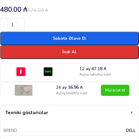
480.00
₼
576.00
₼
Səbətə Əlavə Et
İndi Al
12 ay
47.18
₼
Aylıq taksitlə ödə!
24 ay
36.96
₼
Müraciət et
Aylıq kreditlə ödə!
Texniki göstəricilər
▼
BREND
DELL