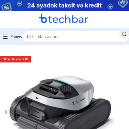
Menyu
Ev
Ev üçün texnologiya
STOKDA YOXDUR