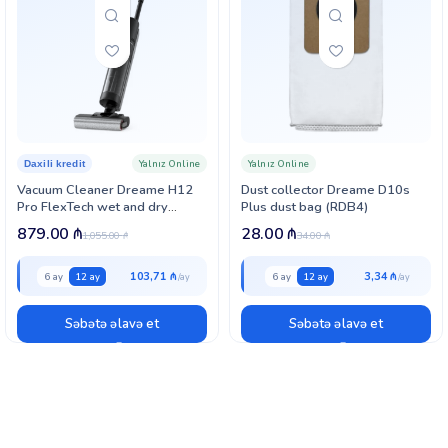
Yalnız Online
Yalnız Online
Daxili kredit
Vacuum Cleaner Dreame H12
Dust collector Dreame D10s
Pro FlexTech wet and dry
Plus dust bag (RDB4)
Vacuum Cleaner (HHR44A)
879.00
₼
28.00
₼
1,055.00
₼
34.00
₼
103,71 ₼
3,34 ₼
6 ay
12 ay
6 ay
12 ay
Səbətə əlavə et
Səbətə əlavə et