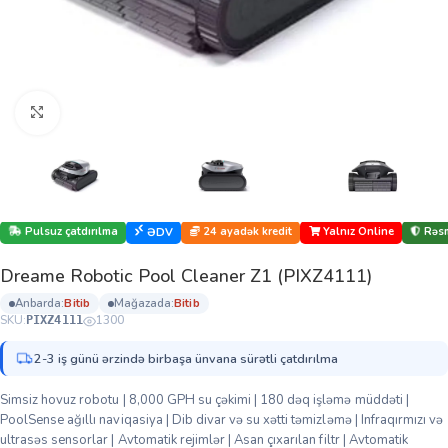
Böyütmək üçün klikləyin
Pulsuz çatdırılma
24 ayadək kredit
Yalnız Online
Rəsm
ƏDV
Dreame Robotic Pool Cleaner Z1 (PIXZ4111)
anbarda:
bi̇ti̇b
mağazada:
bi̇ti̇b
SKU:
1300
PIXZ4111
2-3 iş günü ərzində birbaşa ünvana sürətli çatdırılma
Simsiz hovuz robotu | 8,000 GPH su çəkimi | 180 dəq işləmə müddəti |
PoolSense ağıllı naviqasiya | Dib divar və su xətti təmizləmə | Infraqırmızı və
ultrasəs sensorlar | Avtomatik rejimlər | Asan çıxarılan filtr | Avtomatik