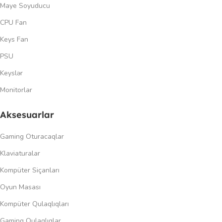
Maye Soyuducu
CPU Fan
Keys Fan
PSU
Keyslər
Monitorlar
Aksesuarlar
Gaming Oturacaqlar
Klaviaturalar
Kompüter Siçanları
Oyun Masası
Kompüter Qulaqlıqları
Gaming Qulaqlıqlar