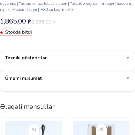
dayanma | Yarpaq və toz tutucu sistem | Yüksək enerji səmərəliliyi | Səssiz iş
rejimi | Müasir dizayn | IPX8 su keçirməzlik
1,865.00
₼
2,238.00
₼
Stokda bitdi
Texniki göstəricilər
▼
Ümumi məlumat
▼
Əlaqəli məhsullar