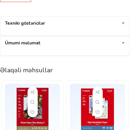
Texniki göstəricilər
▼
Ümumi məlumat
▼
Əlaqəli məhsullar