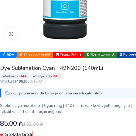
Böyütmək üçün klikləyin
24 ayadək kredit
Yalnız Online
Rəsmi zəmanət
Korporat
ƏDV
Dye Sublimation Cyan T49N200 (140mL)
anbarda:
bi̇ti̇b
mağazada:
bi̇ti̇b
SKU:
1203
C13T49N200
2-3 iş günü ərzində birbaşa ünvana sürətli çatdırılma
Sublimasiya mürəkkəbi | Cyan rəng | 140 ml | Yüksək keyfiyyətli rəngli çap |
Tekstil və sərt səthlər üçün uyğundur
85.00
₼
102.00
₼
Stokda bitdi