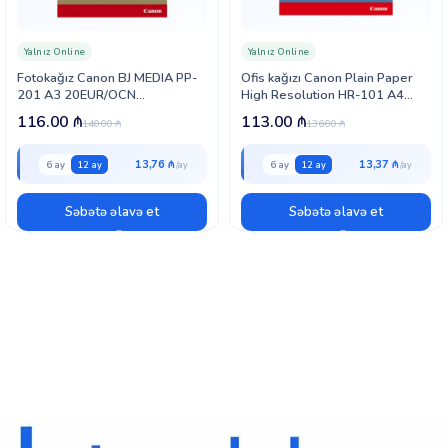
Yalnız Online
Yalnız Online
Fotokağız Canon BJ MEDIA PP-
Ofis kağızı Canon Plain Paper
201 A3 20EUR/OCN
High Resolution HR-101 A4
(2311B020)
(1033A001)
116.00
₼
113.00
₼
140.00
₼
136.00
₼
13,76 ₼
13,37 ₼
6 ay
12 ay
6 ay
12 ay
Səbətə əlavə et
Səbətə əlavə et