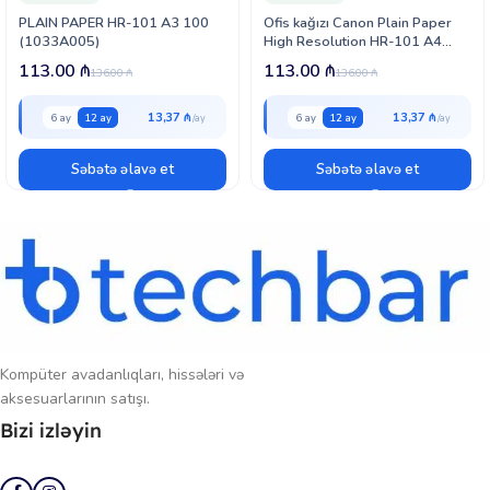
rənglərin daha təbii və parlaq görünməsinə kömək edir.
PLAIN PAPER HR-101 A3 100
Ofis kağızı Canon Plain Paper
(1033A005)
High Resolution HR-101 A4
(1033A001)
113.00
₼
113.00
₼
136.00
₼
136.00
₼
13,37 ₼
13,37 ₼
6 ay
12 ay
6 ay
12 ay
Səbətə əlavə et
Səbətə əlavə et
Kompüter avadanlıqları, hissələri və
aksesuarlarının satışı.
Bizi izləyin