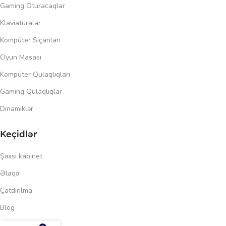
Gaming Oturacaqlar
Klaviaturalar
Kompüter Siçanları
Oyun Masası
Kompüter Qulaqlıqları
Gaming Qulaqlıqlar
Dinamiklər
Keçidlər
Şəxsi kabinet
Əlaqə
Çatdırılma
Blog
123.00
₼
Məxfilik siyasəti