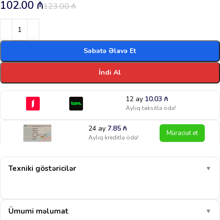
102.00
₼
123.00
₼
Səbətə Əlavə Et
İndi Al
12 ay
10.03
₼
Aylıq taksitlə ödə!
24 ay
7.85
₼
Müraciət et
Aylıq kreditlə ödə!
Texniki göstəricilər
▼
Ümumi məlumat
▼