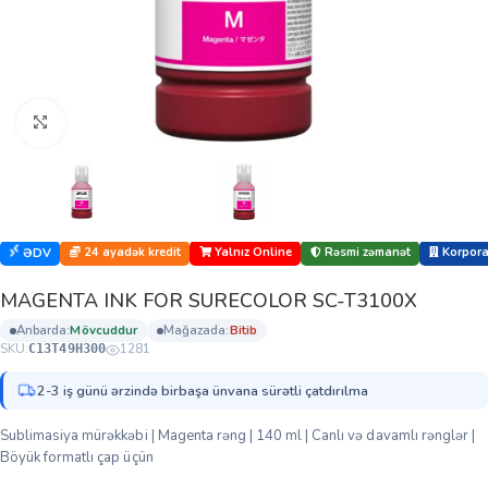
Böyütmək üçün klikləyin
24 ayadək kredit
Yalnız Online
Rəsmi zəmanət
Korporat
ƏDV
MAGENTA INK FOR SURECOLOR SC-T3100X
anbarda:
mövcuddur
mağazada:
bi̇ti̇b
SKU:
1281
C13T49H300
2-3 iş günü ərzində birbaşa ünvana sürətli çatdırılma
Sublimasiya mürəkkəbi | Magenta rəng | 140 ml | Canlı və davamlı rənglər |
Böyük formatlı çap üçün