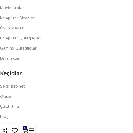
Klaviaturalar
Kompüter Siçanları
Oyun Masası
Kompüter Qulaqlıqları
Gaming Qulaqlıqlar
Dinamiklər
Keçidlər
Şəxsi kabinet
Əlaqə
Çatdırılma
Blog
130.00
₼
Məxfilik siyasəti
0