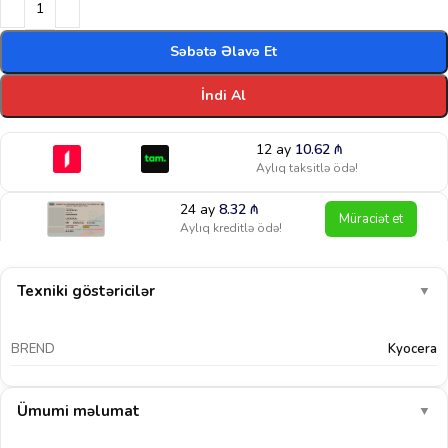
Səbətə Əlavə Et
İndi Al
12 ay
10.62
₼
Aylıq taksitlə ödə!
24 ay
8.32
₼
Müraciət et
Aylıq kreditlə ödə!
Texniki göstəricilər
▼
BREND
Kyocera
Ümumi məlumat
▼