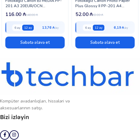
Fotokağız Canon BJ MEDIA PP-
Fotokağız Canon Photo Paper
201 A3 20EUR/OCN
Plus Glossy II PP-201 A4
(2311B020)
(2311B019)
116.00
₼
52.00
₼
140.00
₼
63.00
₼
13,76 ₼
6,19 ₼
6 ay
12 ay
6 ay
12 ay
Səbətə əlavə et
Səbətə əlavə et
Kompüter avadanlıqları, hissələri və
aksesuarlarının satışı.
Bizi izləyin