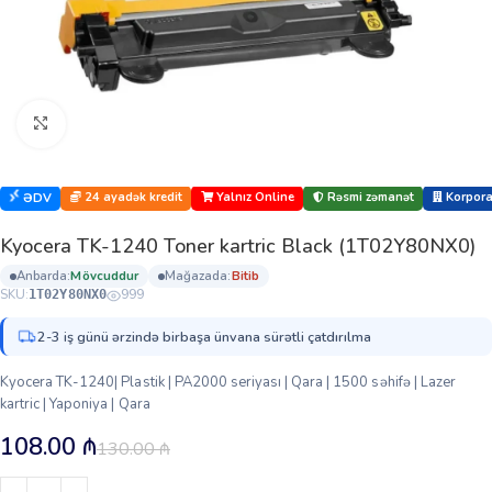
Böyütmək üçün klikləyin
24 ayadək kredit
Yalnız Online
Rəsmi zəmanət
Korporat
ƏDV
Kyocera TK-1240 Toner kartric Black (1T02Y80NX0)
anbarda:
mövcuddur
mağazada:
bi̇ti̇b
SKU:
999
1T02Y80NX0
2-3 iş günü ərzində birbaşa ünvana sürətli çatdırılma
Kyocera TK-1240| Plastik | PA2000 seriyası | Qara | 1500 səhifə | Lazer
kartric | Yaponiya | Qara
108.00
₼
130.00
₼