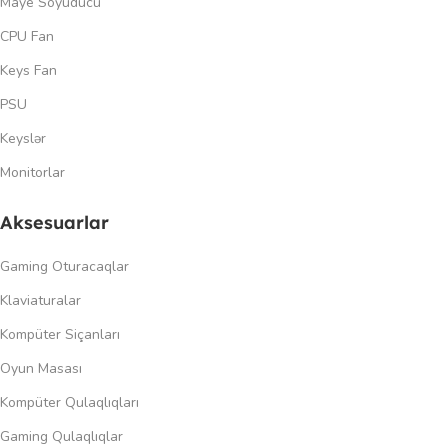
Maye Soyuducu
CPU Fan
Keys Fan
PSU
Keyslər
Monitorlar
Aksesuarlar
Gaming Oturacaqlar
Klaviaturalar
Kompüter Siçanları
Oyun Masası
Kompüter Qulaqlıqları
Gaming Qulaqlıqlar