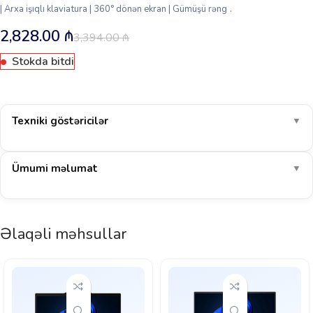
| Arxa işıqlı klaviatura | 360° dönən ekran | Gümüşü rəng .
2,828.00
₼
3,394.00
₼
Stokda bitdi
Texniki göstəricilər
▼
Ümumi məlumat
▼
Əlaqəli məhsullar