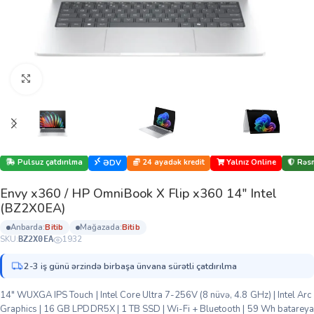
Böyütmək üçün klikləyin
Pulsuz çatdırılma
24 ayadək kredit
Yalnız Online
Rəsm
ƏDV
Envy x360 / HP OmniBook X Flip x360 14″ Intel
(BZ2X0EA)
anbarda:
bi̇ti̇b
mağazada:
bi̇ti̇b
SKU:
1932
BZ2X0EA
2-3 iş günü ərzində birbaşa ünvana sürətli çatdırılma
14″ WUXGA IPS Touch | Intel Core Ultra 7-256V (8 nüvə, 4.8 GHz) | Intel Arc
Graphics | 16 GB LPDDR5X | 1 TB SSD | Wi-Fi + Bluetooth | 59 Wh batareya