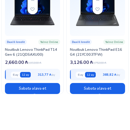
Yalnız Online
Yalnız Online
Daxili kredit
Daxili kredit
Noutbuk Lenovo ThinkPad T14
Noutbuk Lenovo ThinkPad E16
Gen 6 (21QDSAXU00)
G4 (21YC003TFW)
2,660.00
₼
3,126.00
₼
3,192.00
₼
3,752.00
₼
313,77 ₼
368,82 ₼
6 ay
12 ay
6 ay
12 ay
Səbətə əlavə et
Səbətə əlavə et