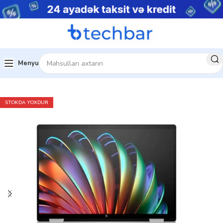
Menyu
Ev
Noutbuklar
Premium noutbuklar
STOKDA YOXDUR