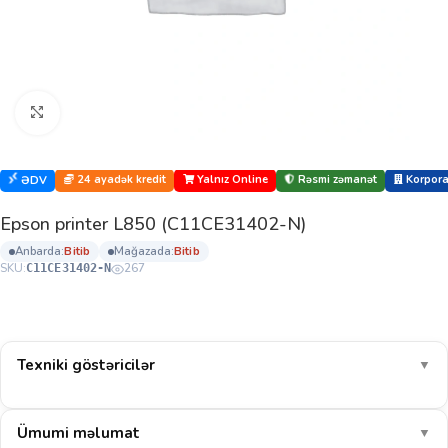
Böyütmək üçün klikləyin
24 ayadək kredit
Yalnız Online
Rəsmi zəmanət
Korporat
ƏDV
Epson printer L850 (C11CE31402-N)
anbarda:
bi̇ti̇b
mağazada:
bi̇ti̇b
SKU:
267
C11CE31402-N
Texniki göstəricilər
▼
Ümumi məlumat
▼