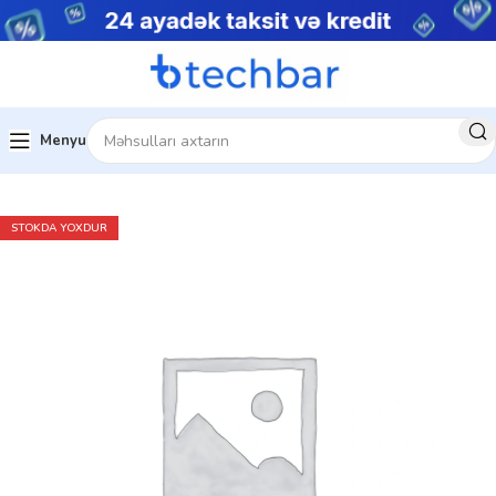
Menyu
Ev
Çap avadanlıqları
Skanerlər
STOKDA YOXDUR