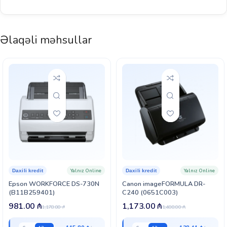
Əlaqəli məhsullar
Yalnız Online
Yalnız Online
Daxili kredit
Daxili kredit
Epson WORKFORCE DS-730N
Canon imageFORMULA DR-
(B11B259401)
C240 (0651C003)
981.00
₼
1,173.00
₼
1,178.00
₼
1,408.00
₼