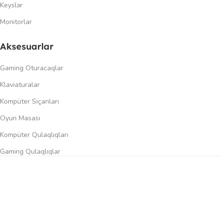
Keyslər
Monitorlar
Aksesuarlar
Gaming Oturacaqlar
Klaviaturalar
Kompüter Siçanları
Oyun Masası
Kompüter Qulaqlıqları
Gaming Qulaqlıqlar
Dinamiklər
0
üqayisə et
İstək siyahısı
Səbət
Menyu
Keçidlər
Şəxsi kabinet