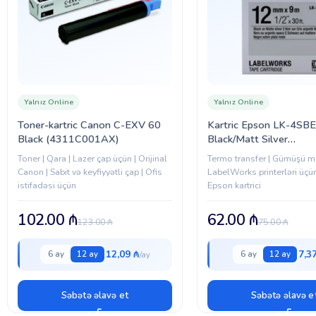
Yalnız Online
Yalnız Online
Toner-kartric Canon C-EXV 60
Kartric Epson LK-4SBE
Black (4311C001AX)
Black/Matt Silver
(C53S654017)
Toner | Qara | Lazer çap üçün | Orijinal
Termo transfer | Gümüşü m
Canon | Sabit və keyfiyyətli çap | Ofis
LabelWorks printerləri üçün 
istifadəsi üçün
Epson kartrici
102.00
₼
62.00
₼
123.00
₼
75.00
₼
12,09 ₼
7,3
6 ay
12 ay
6 ay
12 ay
Səbətə əlavə et
Səbətə əlavə e