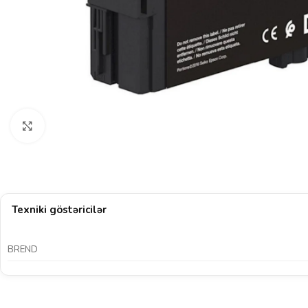
Böyütmək üçün klikləyin
Texniki göstəricilər
BREND