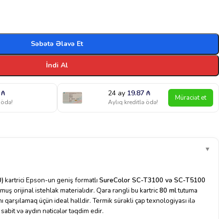
Səbətə Əlavə Et
İndi Al
6
₼
24 ay
19.87
₼
Müraciət et
 ödə!
Aylıq kreditlə ödə!
▼
)
kartrici Epson-un geniş formatlı
SureColor SC-T3100 və SC-T5100
uş orijinal istehlak materialıdır. Qara rəngli bu kartric
80 ml
tutuma
nı qarşılamaq üçün ideal həlldir. Termik sürəkli çap texnologiyası ilə
abit və aydın nəticələr təqdim edir.