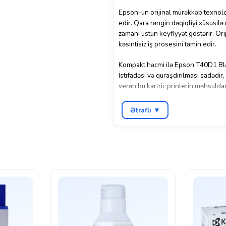
Epson-un orijinal mürəkkəb texnolo
edir. Qara rəngin dəqiqliyi xüsusilə 
zamanı üstün keyfiyyət göstərir. Orij
kəsintisiz iş prosesini təmin edir.
Kompakt həcmi ilə Epson T40D1 Black
İstifadəsi və quraşdırılması sadədir,
verən bu kartric printerin məhsuldar
Epson T40D1 Black (C13T40D140) etib
Ətraflı ▼
printerlərdə sabit və peşəkar nəticə