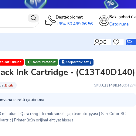
Bakı şəhəri üz
Dəstək xidməti
+994 50 499 66 56
Çatdırılma
Yalnız Online
Rəsmi zəmanət
Korporativ satış
ack Ink Cartridge ‑ (C13T40D140)
da:
bi̇ti̇b
SKU:
1274
C13T40D140
ünvana sürətli çatdırılma
0 ml tutum | Qara rəng | Termik sürəkli çap texnologiyası | SureColor SC-
tric | Printer üçün orijinal ehtiyat hissəsi