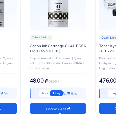
Yalnız Online
Daxili kred
Canon Ink Cartridge GI-41 PGBK
Toner Ky
EMB (4528C001)
(1T02Z1
at/Qara |
Orijinal mürəkkəb konteyneri | Qara |
Kyocera TK
| Orijinal
70 ml | 7 700 səhifə | Canon PIXMA G
keyfiyyətli
seriyası üçün
Uyğun mod
48.00
₼
476.0
58.00
₼
7 ₼
5,70 ₼
6 ay
12 ay
6 a
t
Səbətə əlavə et