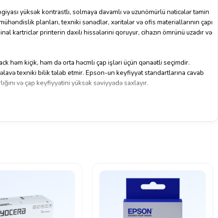
giyası yüksək kontrastlı, solmaya davamlı və uzunömürlü nəticələr təmin
mühəndislik planları, texniki sənədlər, xəritələr və ofis materiallarının çapı
inal kartriclər printerin daxili hissələrini qoruyur, cihazın ömrünü uzadır və
 həm kiçik, həm də orta həcmli çap işləri üçün qənaətli seçimdir.
 əlavə texniki bilik tələb etmir. Epson-un keyfiyyət standartlarına cavab
lığını və çap keyfiyyətini yüksək səviyyədə saxlayır.
arlılıq, davamlılıq və dəqiqliyi bir araya gətirərək, geniş formatlı
lər əldə etmək istəyənlər üçün doğru seçimdir.