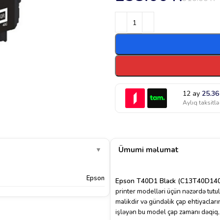
12 ay
25.3
Aylıq taksitlə
Ümumi məlumat
▼
Epson
Epson T40D1 Black (C13T40D140
printer modelləri üçün nəzərdə tutulm
malikdir və gündəlik çap ehtiyacları
işləyən bu model çap zamanı dəqiq, s