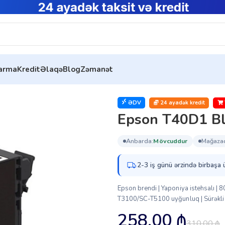
tarma
Kredit
Əlaqə
Blog
Zəmanət
)
ƏDV
24 ayadək kredit
Epson T40D1 Bl
anbarda:
mövcuddur
mağaza
2-3 iş günü ərzində birbaşa 
Epson brendi | Yaponiya istehsalı | 8
T3100/SC-T5100 uyğunluq | Sürəkli kar
258.00
₼
310.00
₼