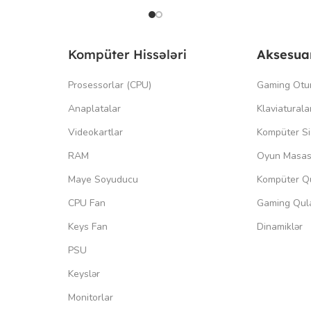
Kompüter Hissələri
Aksesua
Prosessorlar (CPU)
Gaming Otu
Anaplatalar
Klaviaturala
Videokartlar
Kompüter Si
RAM
Oyun Masas
Maye Soyuducu
Kompüter Qu
CPU Fan
Gaming Qula
Keys Fan
Dinamiklər
PSU
Keyslər
Monitorlar