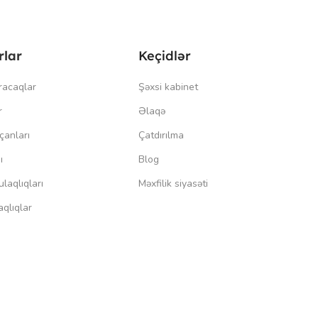
rlar
Keçidlər
racaqlar
Şəxsi kabinet
r
Əlaqə
çanları
Çatdırılma
ı
Blog
laqlıqları
Məxfilik siyasəti
qlıqlar