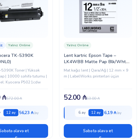
Yalnız Online
Yalnız Online
it
ocera TK-5390K
Lent kartric Epson Tape –
0NL0)
LK4WBB Matte Pap Blk/Wht
12/9 (C53S654023)
-5390K Toner | Yüksək
Mat kağız lent | Qara/Ağ | 12 mm × 9
 çap | 10000 səhifə tutumu |
m | LabelWorks printerləri üçün
el: Kyocera P5021cdw
0
₼
52.00
₼
572.00
₼
63.00
₼
56,23 ₼
6,19 ₼
y
12 ay
6 ay
12 ay
Səbətə əlavə et
Səbətə əlavə et