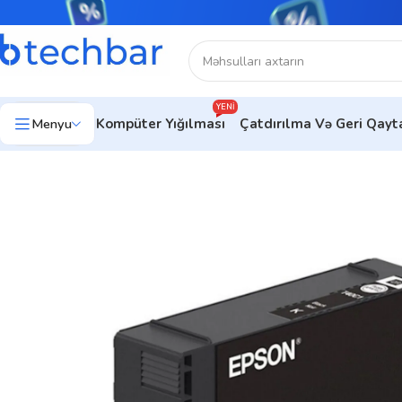
YENI
Menyu
Kompüter Yığılması
Çatdırılma Və Geri Qay
Ev
Kartric
Epson T40D1 Black Ink Cartridge ‑ (C13T40D140