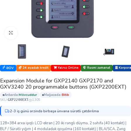
Böyütmək üçün klikləyin
24 ayadək kredit
Yalnız Online
Rəsmi zəmanət
Korporat
ƏDV
Expansion Module for GXP2140 GXP2170 and
GXV3240 20 programmable buttons (GXP2200EXT)
anbarda:
mövcuddur
mağazada:
bi̇ti̇b
SKU:
1305
GXP2200EXT
2-3 iş günü ərzində birbaşa ünvana sürətli çatdırılma
128×384 arxa işıqlı LCD ekran | 20 iki rəngli düymə, 2 səhifə (40 kontakt) |
BLF / Sürətli yığım | 4 moduladək qoşulma (160 kontakt) | BLA/SCA, Zəng