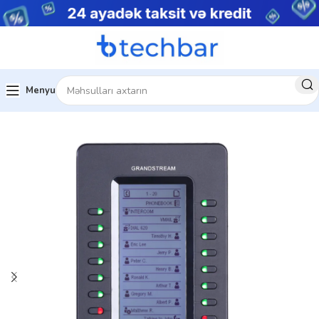
Menyu
Ev
Şəbəkə avadanlıqları
IP telefon