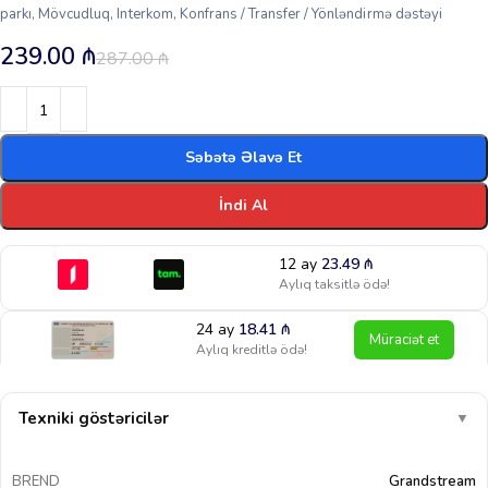
parkı, Mövcudluq, Interkom, Konfrans / Transfer / Yönləndirmə dəstəyi
239.00
₼
287.00
₼
Səbətə Əlavə Et
İndi Al
12 ay
23.49
₼
Aylıq taksitlə ödə!
24 ay
18.41
₼
Müraciət et
Aylıq kreditlə ödə!
Texniki göstəricilər
▼
BREND
Grandstream